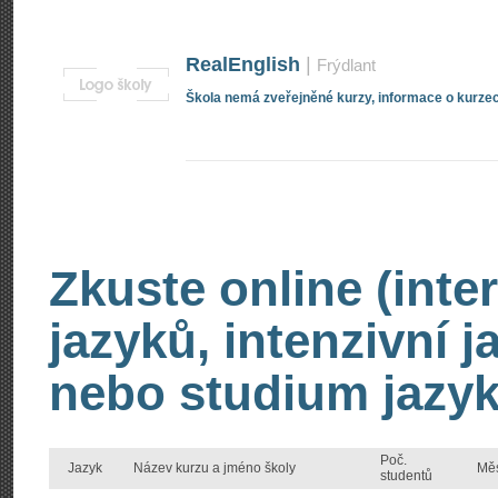
RealEnglish
|
Frýdlant
Škola nemá zveřejněné kurzy, informace o kurzec
Zkuste online (inte
jazyků, intenzivní 
nebo studium jazyk
Poč.
Jazyk
Název kurzu a jméno školy
Mě
studentů