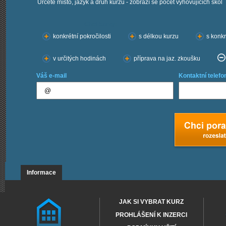
Určete místo, jazyk a druh kurzu - zobrazí se počet vyhovujících škol
Chci kurzy:
konkrétní pokročilosti
s délkou kurzu
s konkr
v určitých hodinách
příprava na jaz. zkoušku
Váš e-mail
Kontaktní telefo
Informace
JAK SI VYBRAT KURZ
PROHLÁŠENÍ K INZERCI