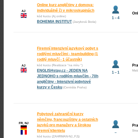
Online kurz angličtiny z domova:
individuálně či v mikroskupinách
AJ
Onl
kód kurzu (Aj online)
1 – 4
BOHEMIA INSTITUT
(Jazyková škola)
Firemní intenzivní jazykový pobyt s
rodilými mluvčími - teambuilding (1
rodilý mluvčí - 1 účastník)
Pra
kód kurzu (Realizace "na míru ")
AJ
ENGLISHstay.cz - JEDEN NA
Mal
1 – 1
JEDNOHO s rodilým mluvčím - 70h
angličtiny - Intenzivní pobytové
kurzy v Česku
(Centrála Praha)
Pobytové zahraniční kurzy
němčiny, francouzštiny a ostatních
FR, NJ
jazyků pro manažery a širokou
Pr
firemní klientelu
Str
–
kód kurzu (ZAHRMAN-NJ_FJ))