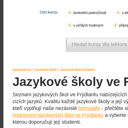
Chci kurzy:
konkrétní pokročilosti
s d
v určitých hodinách
přípr
Jazykovky.cz
>
Jazykové školy
>
Jazykové školy Frýdlant
Jazykové školy ve 
Seznam jazykových škol ve Frýdlantu nabízejících 
cizích jazyků. Kvalitu každé jazykové školy a její vý
kteří vyplňují naše nezávislé
formuláře
- přečtěte s
hodnocení jazykových škol ve Frýdlantu
a vyberte 
kterou doporučují její studenti.