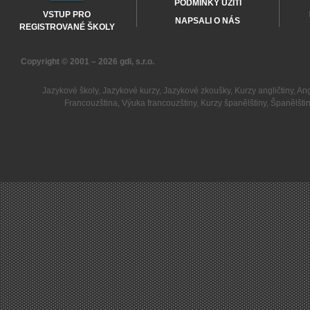
PODMÍNKY UŽITÍ
VSTUP PRO
NAPSALI O NÁS
REGISTROVANÉ ŠKOLY
Copyright © 2001 – 2026
gdi, s.r.o.
Jazykové školy
,
Jazykové kurzy
,
Jazykové zkoušky
,
Kurzy angličtiny
,
Ang
Francouzština
,
Výuka francouzštiny
,
Kurzy španělštiny
,
Španělšti