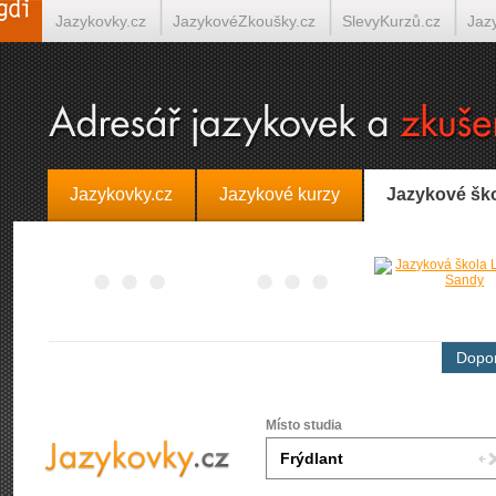
Jazykovky.cz
JazykovéZkoušky.cz
SlevyKurzů.cz
Jaz
Španělština on-line
Italština on-line
Tlumočení-Překlady.
Jazykovky.cz
Jazykové kurzy
Jazykové šk
Dopor
Místo studia