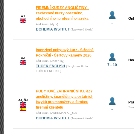
FIREMNÍ KURZY ANGLIČTINY -
zakázkové kurzy obecného,
AJ
obchodního i profesního jazyka
Onl
–
kód kurzu (Aj fir)
BOHEMIA INSTITUT
(Jazyková škola)
Intenzivní pobytový kurz - Středně
Pokročilí - Čertovy kameny 2026
AJ
Ho
kód kurzu (Jeseníky)
7 – 10
TUČEK ENGLISH
(Jazyková škola
TUČEK ENGLISH)
POBYTOVÉ ZAHRANIČNÍ KURZY
angličtiny, španělštiny a ostatních
AJ, ŠJ
jazyků pro manažery a širokou
Pr
firemní klientelu
Str
–
kód kurzu (ZAHRMAN-AJ_SJ)
BOHEMIA INSTITUT
(Jazyková škola)