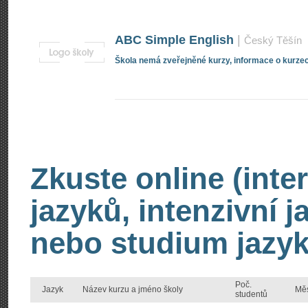
ABC Simple English
|
Český Těšín
Škola nemá zveřejněné kurzy, informace o kurzec
Zkuste online (inte
jazyků, intenzivní 
nebo studium jazyk
Poč.
Jazyk
Název kurzu a jméno školy
Mě
studentů