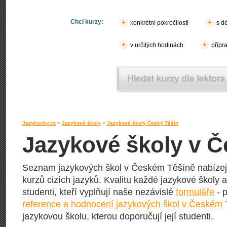
Chci kurzy:
konkrétní pokročilosti
s d
v určitých hodinách
přípr
Jazykovky.cz
>
Jazykové školy
>
Jazykové školy Český Těšín
Jazykové školy v 
Seznam jazykových škol v Českém Těšíně nabízejíc
kurzů cizích jazyků. Kvalitu každé jazykové školy a 
studenti, kteří vyplňují naše nezávislé
formuláře
- p
reference a hodnocení jazykových škol v Českém 
jazykovou školu, kterou doporučují její studenti.