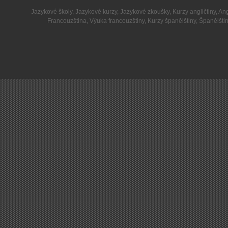
Jazykové školy
,
Jazykové kurzy
,
Jazykové zkoušky
,
Kurzy angličtiny
,
Ang
Francouzština
,
Výuka francouzštiny
,
Kurzy španělštiny
,
Španělšti