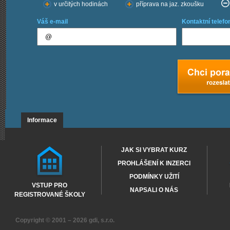
v určitých hodinách
příprava na jaz. zkoušku
Váš e-mail
Kontaktní telefo
Informace
JAK SI VYBRAT KURZ
PROHLÁŠENÍ K INZERCI
PODMÍNKY UŽITÍ
VSTUP PRO
NAPSALI O NÁS
REGISTROVANÉ ŠKOLY
Copyright © 2001 – 2026
gdi, s.r.o.