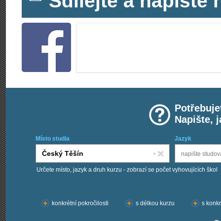
Sdílejte a napišt
Potřebuje
Napište, 
Místo studia
Jazyk
Určete místo, jazyk a druh kurzu - zobrazí se počet vyhovujících škol
Chci kurzy:
konkrétní pokročilosti
s délkou kurzu
s konkr