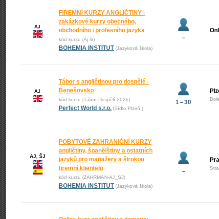
FIREMNÍ KURZY ANGLIČTINY -
zakázkové kurzy obecného,
AJ
obchodního i profesního jazyka
Onl
–
kód kurzu (Aj fir)
BOHEMIA INSTITUT
(Jazyková škola)
Tábor s angličtinou pro dospělé -
Benešovsko
Plz
AJ
Bol
kód kurzu (Tábor Dospělí 2026)
1 – 30
Perfect World s.r.o.
(Sídlo Plzeň )
POBYTOVÉ ZAHRANIČNÍ KURZY
angličtiny, španělštiny a ostatních
AJ, ŠJ
jazyků pro manažery a širokou
Pr
firemní klientelu
Str
–
kód kurzu (ZAHRMAN-AJ_SJ)
BOHEMIA INSTITUT
(Jazyková škola)