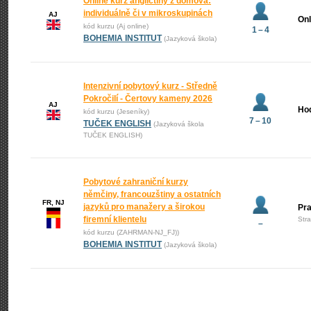
Online kurz angličtiny z domova:
individuálně či v mikroskupinách
AJ
Onl
kód kurzu (Aj online)
1 – 4
BOHEMIA INSTITUT
(Jazyková škola)
Intenzivní pobytový kurz - Středně
Pokročilí - Čertovy kameny 2026
AJ
Ho
kód kurzu (Jeseníky)
7 – 10
TUČEK ENGLISH
(Jazyková škola
TUČEK ENGLISH)
Pobytové zahraniční kurzy
němčiny, francouzštiny a ostatních
FR, NJ
jazyků pro manažery a širokou
Pr
firemní klientelu
Str
–
kód kurzu (ZAHRMAN-NJ_FJ))
BOHEMIA INSTITUT
(Jazyková škola)