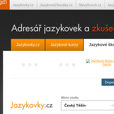
Jazykovky.cz
JazykovéZkoušky.cz
SlevyKurzů.cz
Jaz
Španělština on-line
Italština on-line
Tlumočení-Překlady.
Jazykovky.cz
Jazykové kurzy
Jazykové šk
Dopor
Místo studia