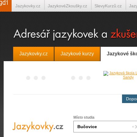
Jazykovky.cz
JazykovéZkoušky.cz
SlevyKurzů.cz
Jaz
Španělština on-line
Italština on-line
Tlumočení-Překlady.
Jazykovky.cz
Jazykové kurzy
Jazykové šk
Dopor
Místo studia