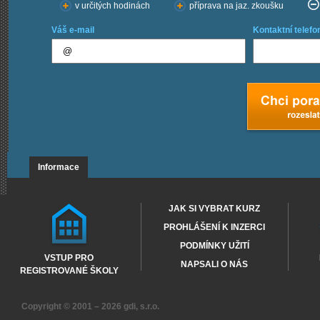
v určitých hodinách
příprava na jaz. zkoušku
Váš e-mail
Kontaktní telefo
Informace
JAK SI VYBRAT KURZ
PROHLÁŠENÍ K INZERCI
PODMÍNKY UŽITÍ
VSTUP PRO
NAPSALI O NÁS
REGISTROVANÉ ŠKOLY
Copyright © 2001 – 2026
gdi, s.r.o.