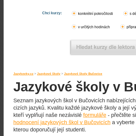
Chci kurzy:
konkrétní pokročilosti
s d
v určitých hodinách
přípr
Jazykovky.cz
>
Jazykové školy
>
Jazykové školy Bučovice
Jazykové školy v B
Seznam jazykových škol v Bučovicích nabízejících 
cizích jazyků. Kvalitu každé jazykové školy a její vý
kteří vyplňují naše nezávislé
formuláře
- přečtěte s
hodnocení jazykových škol v Bučovicích
a vyberte 
kterou doporučují její studenti.