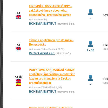
FIREMNÍ KURZY ANGLIČTINY -
zakázkové kurzy obecného,
AJ
obchodního i profesního jazyka
Onl
–
kód kurzu (Aj fir)
BOHEMIA INSTITUT
(Jazyková škola)
Tábor s angličtinou pro dospělé -
Benešovsko
Plz
AJ
Bol
kód kurzu (Tábor Dospělí 2026)
1 – 30
Perfect World s.r.o.
(Sídlo Plzeň )
POBYTOVÉ ZAHRANIČNÍ KURZY
angličtiny, španělštiny a ostatních
AJ, ŠJ
jazyků pro manažery a širokou
Pr
firemní klientelu
Str
–
kód kurzu (ZAHRMAN-AJ_SJ)
BOHEMIA INSTITUT
(Jazyková škola)