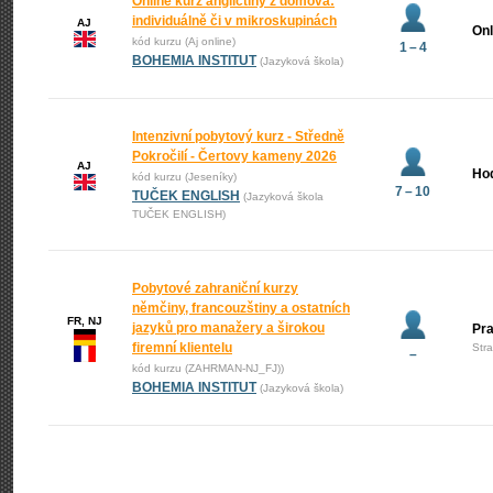
Online kurz angličtiny z domova:
individuálně či v mikroskupinách
AJ
Onl
kód kurzu (Aj online)
1 – 4
BOHEMIA INSTITUT
(Jazyková škola)
Intenzivní pobytový kurz - Středně
Pokročilí - Čertovy kameny 2026
AJ
Ho
kód kurzu (Jeseníky)
7 – 10
TUČEK ENGLISH
(Jazyková škola
TUČEK ENGLISH)
Pobytové zahraniční kurzy
němčiny, francouzštiny a ostatních
FR, NJ
jazyků pro manažery a širokou
Pr
firemní klientelu
Str
–
kód kurzu (ZAHRMAN-NJ_FJ))
BOHEMIA INSTITUT
(Jazyková škola)