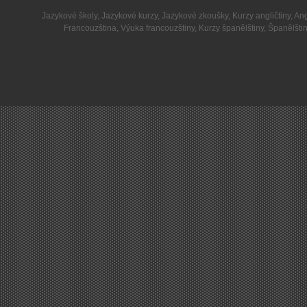
Jazykové školy
,
Jazykové kurzy
,
Jazykové zkoušky
,
Kurzy angličtiny
,
Ang
Francouzština
,
Výuka francouzštiny
,
Kurzy španělštiny
,
Španělšti