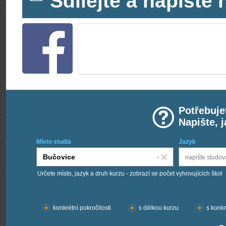
Sdílejte a napišt
Potřebuje
Napište, 
Místo studia
Jazyk
Určete místo, jazyk a druh kurzu - zobrazí se počet vyhovujících škol
Chci kurzy:
konkrétní pokročilosti
s délkou kurzu
s konkr