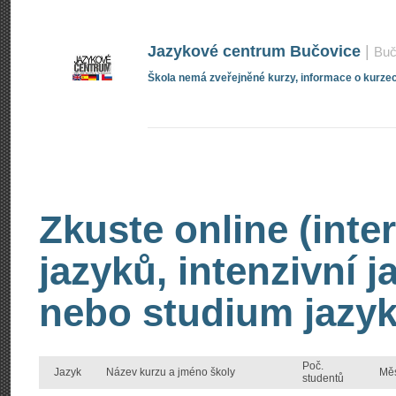
Jazykové centrum Bučovice
|
Buč
Škola nemá zveřejněné kurzy, informace o kurzec
Zkuste online (inte
jazyků, intenzivní 
nebo studium jazyk
Poč.
Jazyk
Název kurzu a jméno školy
Mě
studentů