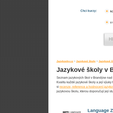
Chci kurzy:
ko
v
Jazykovky.cz
>
Jazykové školy
>
Jazykové š
Jazykové školy v 
Seznam jazykových škol v Brandýse nad La
Kvalitu každé jazykové školy a její výuky h
si
recenze, reference a hodnocení jazyk
jazykovou školu, kterou doporučují její st
Language 