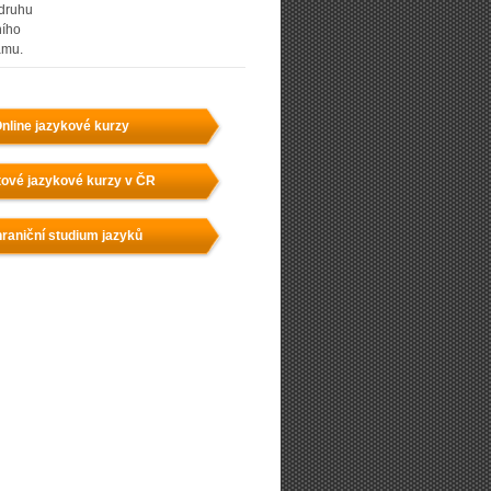
 druhu
ního
amu.
nline jazykové kurzy
ové jazykové kurzy v ČR
raniční studium jazyků