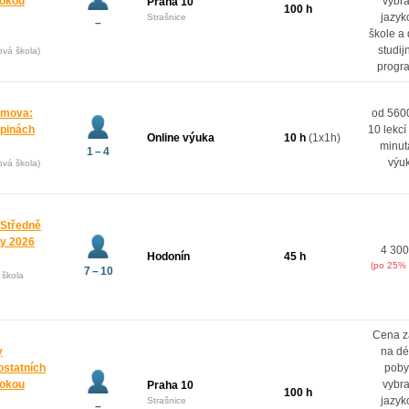
rokou
vybr
Praha 10
100 h
jazyk
Strašnice
–
škole a
studij
ová škola)
progr
domova:
od 5600
upinách
10 lekcí
Online výuka
10 h
(1x1h)
minut
1 – 4
výu
ová škola)
 Středně
ny 2026
4 300
Hodonín
45 h
(po 25% 
7 – 10
 škola
Cena z
y
na dé
ostatních
poby
rokou
vybr
Praha 10
100 h
jazyk
Strašnice
–