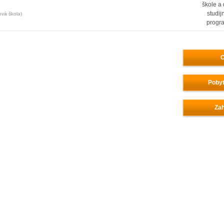
škole a
studij
ová škola)
progr
O
Pobyt
Zah