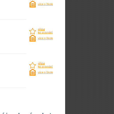
více o škole
přidat
ke srovnání
více o škole
přidat
ke srovnání
více o škole