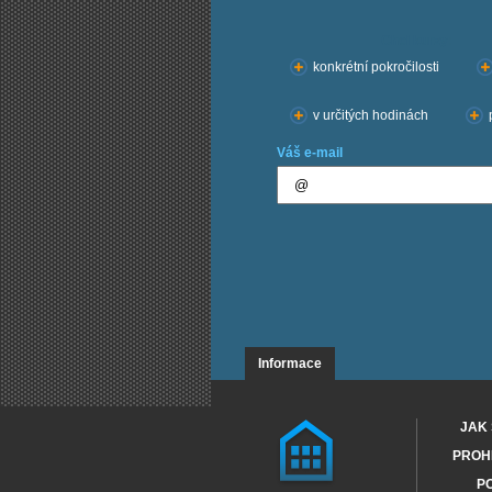
Chci kurzy:
konkrétní pokročilosti
v určitých hodinách
Váš e-mail
Informace
JAK 
PROHL
PO