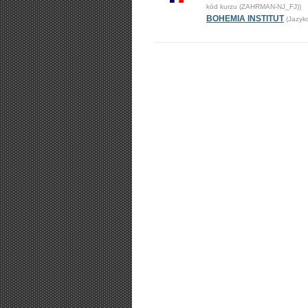
kód kurzu (ZAHRMAN-NJ_FJ))
BOHEMIA INSTITUT
(Jazyk