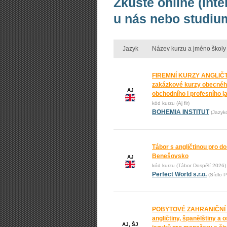
Zkuste online (int
u nás nebo studium
Jazyk
Název kurzu a jméno školy
FIREMNÍ KURZY ANGLIČT
zakázkové kurzy obecnéh
AJ
obchodního i profesního j
kód kurzu (Aj fir)
BOHEMIA INSTITUT
(Jazyk
Tábor s angličtinou pro do
Benešovsko
AJ
kód kurzu (Tábor Dospělí 2026)
Perfect World s.r.o.
(Sídlo P
POBYTOVÉ ZAHRANIČNÍ
angličtiny, španělštiny a 
AJ, ŠJ