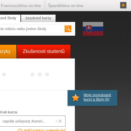
Francouzština on-line
Španělština on-line
ové školy
Jazykové kurzy
azyky
Zkušenosti studentů
Moje srovnávané
kurzy a školy
(0)
Druh kurzu
další kritéria vyhledávání