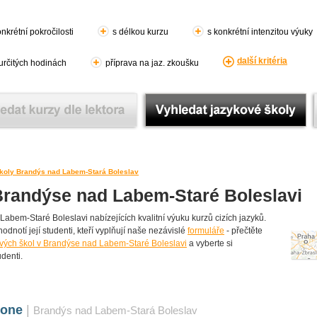
nkrétní pokročilosti
s délkou kurzu
s konkrétní intenzitou výuky
další kritéria
 určitých hodinách
příprava na jaz. zkoušku
koly Brandýs nad Labem-Stará Boleslav
Brandýse nad Labem-Staré Boleslavi
bem-Staré Boleslavi nabízejících kvalitní výuku kurzů cizích jazyků.
odnotí její studenti, kteří vyplňují naše nezávislé
formuláře
- přečtěte
ových škol v Brandýse nad Labem-Staré Boleslavi
a vyberte si
udenti.
Zone
|
Brandýs nad Labem-Stará Boleslav