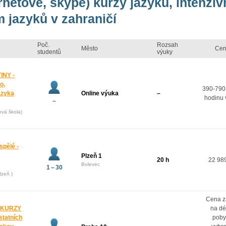
ernetové, skype) kurzy jazyků, intenzi
 jazyků v zahraničí
Poč.
Rozsah
Město
Cen
studentů
výuky
INY -
o,
390-790
azyka
Online výuka
–
hodinu 
–
ová škola)
spělé -
Plzeň 1
20 h
22 98
Bolevec
1 – 30
lzeň )
Cena z
 KURZY
na dé
ostatních
poby