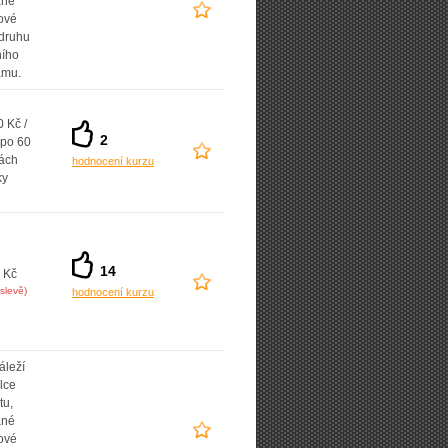
ané
ové
 druhu
ního
amu.
 Kč /
2
 po 60
ách
hodnocení kurzu
ky
14
 Kč
slevě)
hodnocení kurzu
áleží
lce
tu,
ané
ové