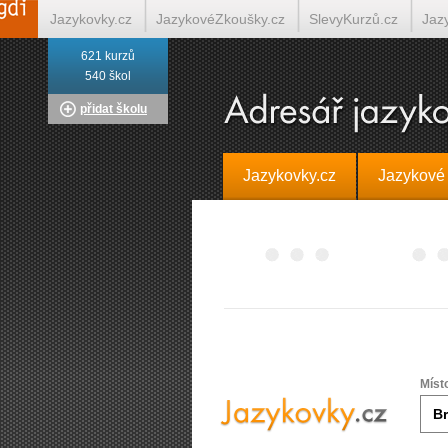
Jazykovky.cz
JazykovéZkoušky.cz
SlevyKurzů.cz
Jaz
621 kurzů
Italština on-line
Tlumočení-Překlady.cz
Překládá.cz
T
540 škol
přidat školu
Jazykovky.cz
Jazykové
Míst