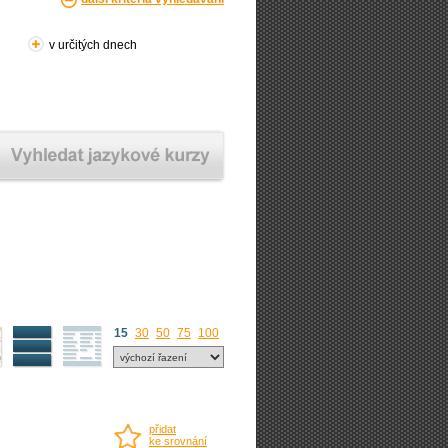
v určitých dnech
15
30
50
75
100
přidat
ke srovnání