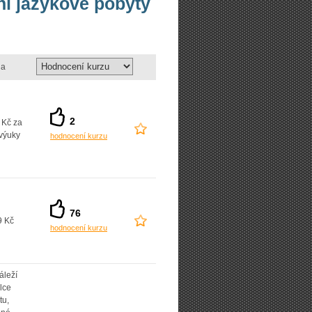
vní jazykové pobyty
a
2
 Kč za
výuky
hodnocení kurzu
76
9 Kč
hodnocení kurzu
áleží
lce
tu,