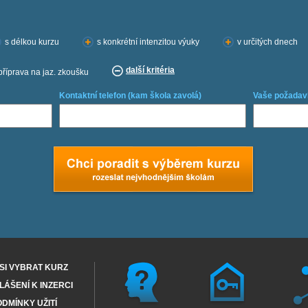
s délkou kurzu
s konkrétní intenzitou výuky
v určitých dnech
další kritéria
příprava na jaz. zkoušku
Kontaktní telefon (kam škola zavolá)
Vaše požadav
SI VYBRAT KURZ
ÁŠENÍ K INZERCI
DMÍNKY UŽITÍ