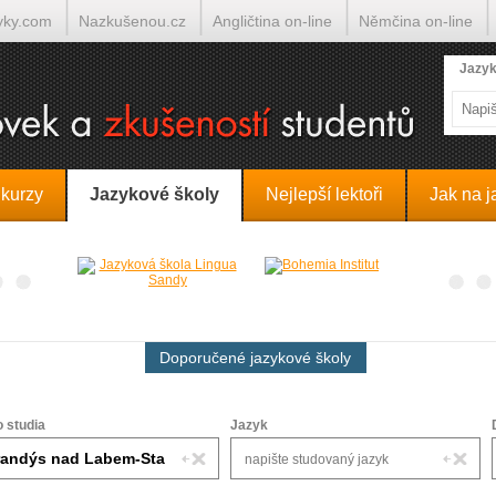
yky.com
Nazkušenou.cz
Angličtina on-line
Němčina on-line
lumočí.cz
Jazyk
 kurzy
Jazykové školy
Nejlepší lektoři
Jak na j
Doporučené jazykové školy
o studia
Jazyk