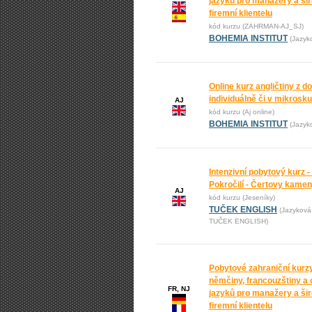
jazyků pro manažery a ši
firemní klientelu
kód kurzu (ZAHRMAN-AJ_SJ)
BOHEMIA INSTITUT
(Jazyk
Online kurz angličtiny z 
individuálně či v mikrosk
AJ
kód kurzu (Aj online)
BOHEMIA INSTITUT
(Jazyk
Intenzivní pobytový kurz -
Pokročilí - Čertovy kame
AJ
kód kurzu (Jeseníky)
TUČEK ENGLISH
(Jazyková
TUČEK ENGLISH)
Pobytové zahraniční kurz
němčiny, francouzštiny a 
FR, NJ
jazyků pro manažery a ši
firemní klientelu