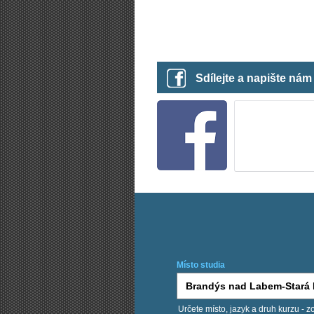
Sdílejte a napište ná
Místo studia
Určete místo, jazyk a druh kurzu - z