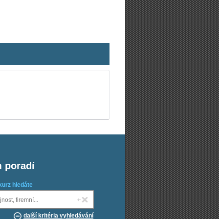
m poradí
kurz hledáte
další kritéria vyhledávání