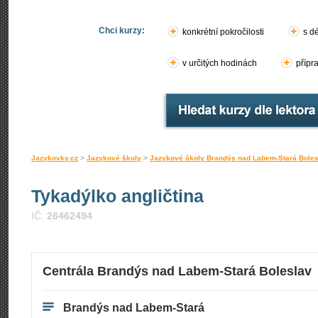
Chci kurzy:
konkrétní pokročilosti
s d
v určitých hodinách
přípr
Jazykovky.cz
>
Jazykové školy
>
Jazykové školy Brandýs nad Labem-Stará Boles
Tykadýlko angličtina
IČ:
26462494
Centrála Brandýs nad Labem-Stará Boleslav
Brandýs nad Labem-Stará