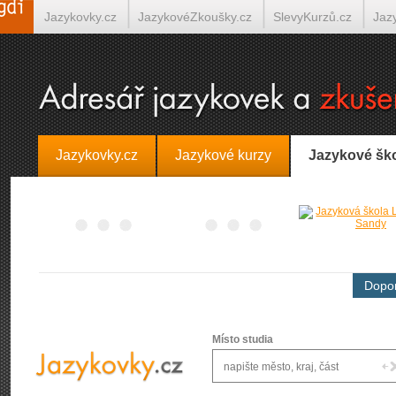
Jazykovky.cz
JazykovéZkoušky.cz
SlevyKurzů.cz
Jaz
Španělština on-line
Italština on-line
Tlumočení-Překlady.
Jazykovky.cz
Jazykové kurzy
Jazykové šk
Dopor
Místo studia