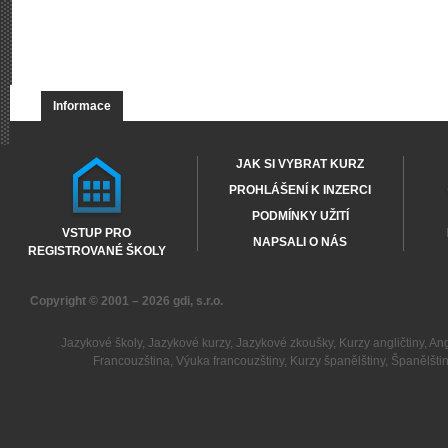
Informace
JAK SI VYBRAT KURZ
PROHLÁŠENÍ K INZERCI
PODMÍNKY UŽITÍ
VSTUP PRO
NAPSALI O NÁS
REGISTROVANÉ ŠKOLY
Copyright © 2001 – 2026
gdi, s.r.o.
Jazykové školy
,
Jazykové kurzy
,
Jazykové zkoušky
,
Kurzy angličtiny
,
Ang
Francouzština
,
Výuka francouzštiny
,
Kurzy španělštiny
,
Španělšti