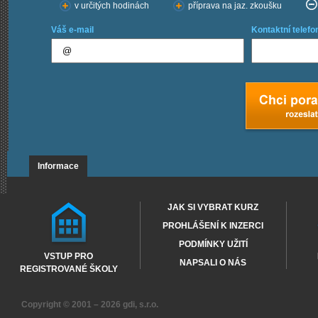
v určitých hodinách
příprava na jaz. zkoušku
Váš e-mail
Kontaktní telefo
Informace
JAK SI VYBRAT KURZ
PROHLÁŠENÍ K INZERCI
PODMÍNKY UŽITÍ
VSTUP PRO
NAPSALI O NÁS
REGISTROVANÉ ŠKOLY
Copyright © 2001 – 2026
gdi, s.r.o.