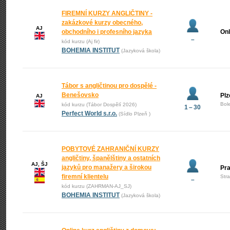
FIREMNÍ KURZY ANGLIČTINY -
zakázkové kurzy obecného,
AJ
obchodního i profesního jazyka
Onl
–
kód kurzu (Aj fir)
BOHEMIA INSTITUT
(Jazyková škola)
Tábor s angličtinou pro dospělé -
Benešovsko
Plz
AJ
Bol
kód kurzu (Tábor Dospělí 2026)
1 – 30
Perfect World s.r.o.
(Sídlo Plzeň )
POBYTOVÉ ZAHRANIČNÍ KURZY
angličtiny, španělštiny a ostatních
AJ, ŠJ
jazyků pro manažery a širokou
Pr
firemní klientelu
Str
–
kód kurzu (ZAHRMAN-AJ_SJ)
BOHEMIA INSTITUT
(Jazyková škola)