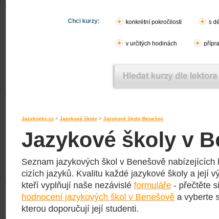
Chci kurzy:
konkrétní pokročilosti
s d
v určitých hodinách
přípr
Jazykovky.cz
>
Jazykové školy
>
Jazykové školy Benešov
Jazykové školy v 
Seznam jazykových škol v Benešově nabízejících k
cizích jazyků. Kvalitu každé jazykové školy a její vý
kteří vyplňují naše nezávislé
formuláře
- přečtěte s
hodnocení jazykových škol v Benešově
a vyberte s
kterou doporučují její studenti.