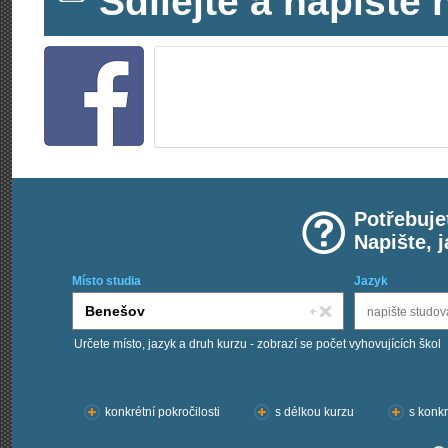
Sdílejte a napišt
Potřebuje
Napište, 
Místo studia
Jazyk
Určete místo, jazyk a druh kurzu - zobrazí se počet vyhovujících škol
Chci kurzy:
konkrétní pokročilosti
s délkou kurzu
s konkr