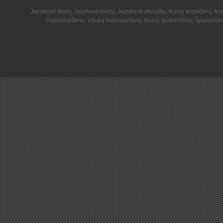
Jazykové školy
,
Jazykové kurzy
,
Jazykové zkoušky
,
Kurzy angličtiny
,
Ang
Francouzština
,
Výuka francouzštiny
,
Kurzy španělštiny
,
Španělšti