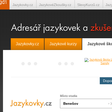
Jazykovky.cz
JazykovéZkoušky.cz
SlevyKurzů.cz
Jaz
Španělština on-line
Italština on-line
Tlumočení-Překlady.
Jazykovky.cz
Jazykové kurzy
Jazykové šk
Dopor
Místo studia