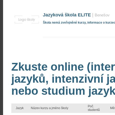
Jazyková škola ELITE
|
Benešov
Škola nemá zveřejněné kurzy, informace o kurzec
Zkuste online (inte
jazyků, intenzivní 
nebo studium jazyk
Poč.
Jazyk
Název kurzu a jméno školy
Mě
studentů