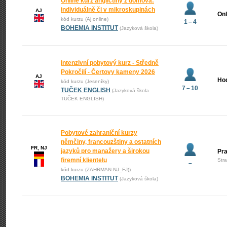
Online kurz angličtiny z domova:
individuálně či v mikroskupinách
AJ
Onl
kód kurzu (Aj online)
1 – 4
BOHEMIA INSTITUT
(Jazyková škola)
Intenzivní pobytový kurz - Středně
Pokročilí - Čertovy kameny 2026
AJ
Ho
kód kurzu (Jeseníky)
7 – 10
TUČEK ENGLISH
(Jazyková škola
TUČEK ENGLISH)
Pobytové zahraniční kurzy
němčiny, francouzštiny a ostatních
FR, NJ
jazyků pro manažery a širokou
Pr
firemní klientelu
Str
–
kód kurzu (ZAHRMAN-NJ_FJ))
BOHEMIA INSTITUT
(Jazyková škola)