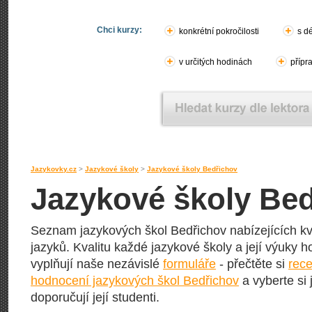
Chci kurzy:
konkrétní pokročilosti
s d
v určitých hodinách
přípr
Jazykovky.cz
>
Jazykové školy
>
Jazykové školy Bedřichov
Jazykové školy Be
Seznam jazykových škol Bedřichov nabízejících kva
jazyků. Kvalitu každé jazykové školy a její výuky hod
vyplňují naše nezávislé
formuláře
- přečtěte si
rece
hodnocení jazykových škol Bedřichov
a vyberte si 
doporučují její studenti.