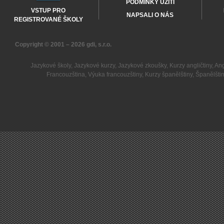
PODMÍNKY UŽITÍ
VSTUP PRO
NAPSALI O NÁS
REGISTROVANÉ ŠKOLY
Copyright © 2001 – 2026
gdi, s.r.o.
Jazykové školy
,
Jazykové kurzy
,
Jazykové zkoušky
,
Kurzy angličtiny
,
Ang
Francouzština
,
Výuka francouzštiny
,
Kurzy španělštiny
,
Španělšti