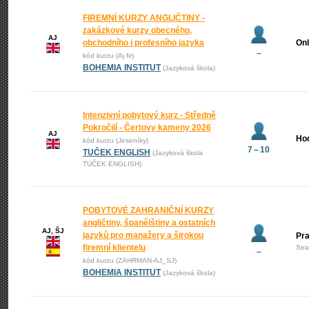
FIREMNÍ KURZY ANGLIČTINY -
zakázkové kurzy obecného,
AJ
obchodního i profesního jazyka
Onl
–
kód kurzu (Aj fir)
BOHEMIA INSTITUT
(Jazyková škola)
Intenzivní pobytový kurz - Středně
Pokročilí - Čertovy kameny 2026
AJ
Ho
kód kurzu (Jeseníky)
7 – 10
TUČEK ENGLISH
(Jazyková škola
TUČEK ENGLISH)
POBYTOVÉ ZAHRANIČNÍ KURZY
angličtiny, španělštiny a ostatních
AJ, ŠJ
jazyků pro manažery a širokou
Pr
firemní klientelu
Str
–
kód kurzu (ZAHRMAN-AJ_SJ)
BOHEMIA INSTITUT
(Jazyková škola)