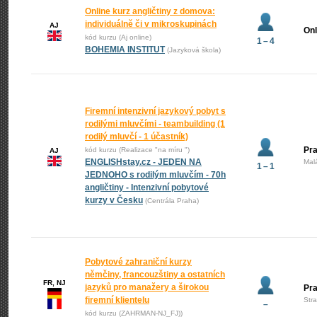
Online kurz angličtiny z domova:
individuálně či v mikroskupinách
AJ
Onl
kód kurzu (Aj online)
1 – 4
BOHEMIA INSTITUT
(Jazyková škola)
Firemní intenzivní jazykový pobyt s
rodilými mluvčími - teambuilding (1
rodilý mluvčí - 1 účastník)
Pra
kód kurzu (Realizace "na míru ")
AJ
ENGLISHstay.cz - JEDEN NA
Mal
1 – 1
JEDNOHO s rodilým mluvčím - 70h
angličtiny - Intenzivní pobytové
kurzy v Česku
(Centrála Praha)
Pobytové zahraniční kurzy
němčiny, francouzštiny a ostatních
FR, NJ
jazyků pro manažery a širokou
Pr
firemní klientelu
Str
–
kód kurzu (ZAHRMAN-NJ_FJ))