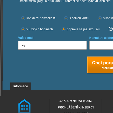
Určete místo, jazyk a druh kurzu - zobrazí se počet vyhovujících škol
Chci kurzy:
konkrétní pokročilosti
s délkou kurzu
s konkr
v určitých hodinách
příprava na jaz. zkoušku
Váš e-mail
Kontaktní telefo
Informace
JAK SI VYBRAT KURZ
PROHLÁŠENÍ K INZERCI