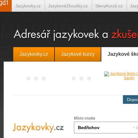
Jazykovky.cz
JazykovéZkoušky.cz
SlevyKurzů.cz
Jaz
Španělština on-line
Italština on-line
Tlumočení-Překlady.
Jazykovky.cz
Jazykové kurzy
Jazykové šk
Dopor
Místo studia