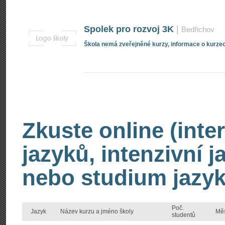
Spolek pro rozvoj 3K
|
Bedřichov
Škola nemá zveřejněné kurzy, informace o kurzec
Zkuste online (inte
jazyků, intenzivní 
nebo studium jazyk
Poč.
Jazyk
Název kurzu a jméno školy
Mě
studentů