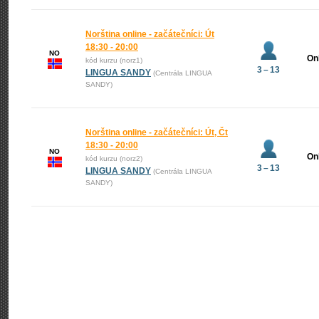
Norština online - začátečníci: Út
18:30 - 20:00
NO
On
kód kurzu (norz1)
3 – 13
LINGUA SANDY
(Centrála LINGUA
SANDY)
Norština online - začátečníci: Út, Čt
18:30 - 20:00
NO
On
kód kurzu (norz2)
3 – 13
LINGUA SANDY
(Centrála LINGUA
SANDY)