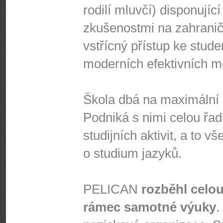
rodilí mluvčí) disponujíc
zkušenostmi na zahraničn
vstřícný přístup ke stud
moderních efektivních m
Škola dbá na maximální a
Podniká s nimi celou řad
studijních aktivit, a to 
o studium jazyků.
PELICAN
rozběhl celou
rámec samotné výuky
.