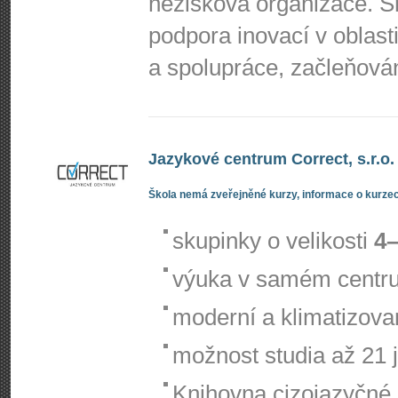
nezisková organizace. S
podpora inovací v oblast
a spolupráce, začleňová
Jazykové centrum Correct, s.r.o.
Škola nemá zveřejněné kurzy, informace o kurzec
skupinky o velikosti
4–
výuka v samém centr
moderní a klimatizov
možnost studia až 21 
Knihovna cizojazyčné l