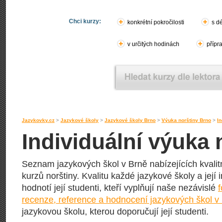
Chci kurzy:
konkrétní pokročilosti
s d
v určitých hodinách
přípr
Jazykovky.cz
>
Jazykové školy
>
Jazykové školy Brno
>
Výuka norštiny Brno
>
In
Individuální výuka 
Seznam jazykových škol v Brně nabízejících kvalitn
kurzů norštiny. Kvalitu každé jazykové školy a její 
hodnotí její studenti, kteří vyplňují naše nezávislé
recenze, reference a hodnocení jazykových škol v
jazykovou školu, kterou doporučují její studenti.