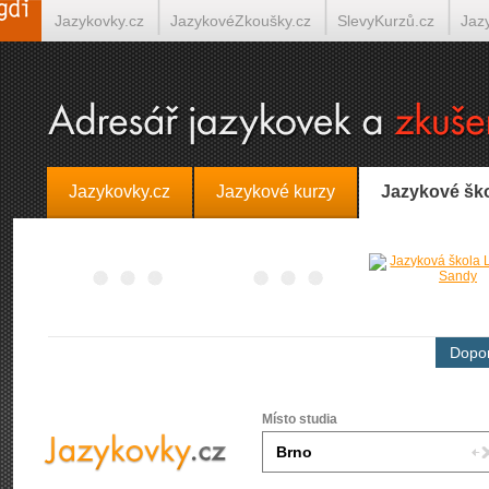
Jazykovky.cz
JazykovéZkoušky.cz
SlevyKurzů.cz
Jaz
Španělština on-line
Italština on-line
Tlumočení-Překlady.
Jazykovky.cz
Jazykové kurzy
Jazykové šk
Dopor
Místo studia