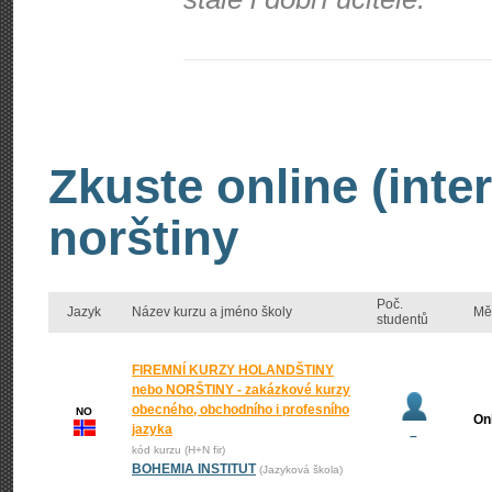
Zkuste online (inte
norštiny
Poč.
Jazyk
Název kurzu a jméno školy
Mě
studentů
FIREMNÍ KURZY HOLANDŠTINY
nebo NORŠTINY - zakázkové kurzy
obecného, obchodního i profesního
NO
On
jazyka
–
kód kurzu (H+N fir)
BOHEMIA INSTITUT
(Jazyková škola)