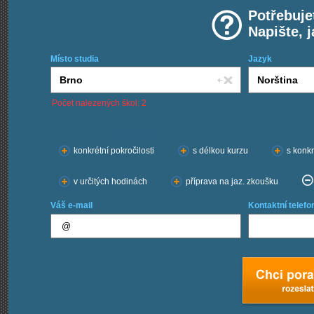
Potřebuje
Napište, 
Místo studia
Jazyk
Počet nalezených škol: 2
Chci kurzy:
konkrétní pokročilosti
s délkou kurzu
s konkr
v určitých hodinách
příprava na jaz. zkoušku
Váš e-mail
Kontaktní telefo