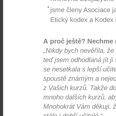
jsme členy Asociace j
Etický kodex a Kodex k
A proč ještě? Nechme 
„Nikdy bych nevěřila, že
teď jsem odhodlaná jít ji
se nesetkala s lepší učit
spoustě známým a nejede
z Vašich kurzů. Takže d
mnoho dalších kurzů, ab
Mnohokrát Vám děkuji, že
stále i dobří učitelé.“