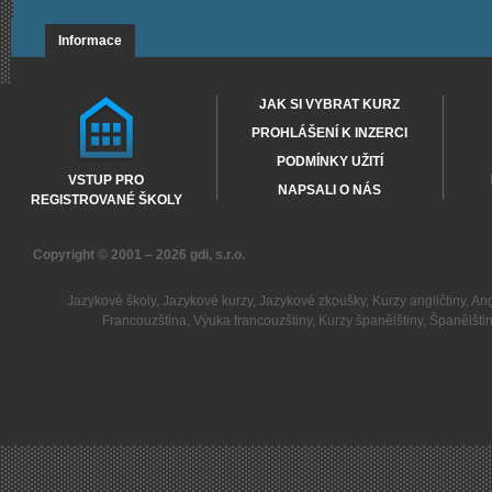
Informace
JAK SI VYBRAT KURZ
PROHLÁŠENÍ K INZERCI
PODMÍNKY UŽITÍ
VSTUP PRO
NAPSALI O NÁS
REGISTROVANÉ ŠKOLY
Copyright © 2001 – 2026
gdi, s.r.o.
Jazykové školy
,
Jazykové kurzy
,
Jazykové zkoušky
,
Kurzy angličtiny
,
Ang
Francouzština
,
Výuka francouzštiny
,
Kurzy španělštiny
,
Španělšti