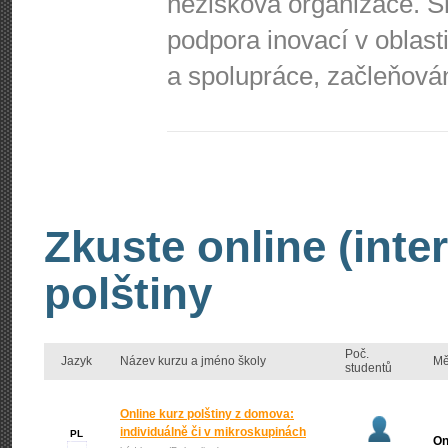
nezisková organizace. S
podpora inovací v oblast
a spolupráce, začleňová
Zkuste online (inte
polštiny
Poč.
Jazyk
Název kurzu a jméno školy
Mě
studentů
Online kurz polštiny z domova:
individuálně či v mikroskupinách
PL
On