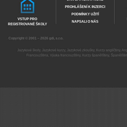
PROHLÁŠENÍ K INZERCI
PODMÍNKY UŽITÍ
VSTUP PRO
NAPSALI O NÁS
REGISTROVANÉ ŠKOLY
Copyright © 2001 – 2026
gdi, s.r.o.
Jazykové školy
,
Jazykové kurzy
,
Jazykové zkoušky
,
Kurzy angličtiny
,
Ang
Francouzština
,
Výuka francouzštiny
,
Kurzy španělštiny
,
Španělšti