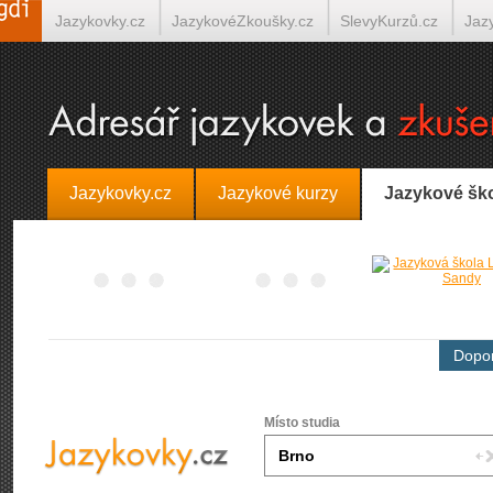
Jazykovky.cz
JazykovéZkoušky.cz
SlevyKurzů.cz
Jaz
Španělština on-line
Italština on-line
Tlumočení-Překlady.
Jazykovky.cz
Jazykové kurzy
Jazykové šk
Dopor
Místo studia