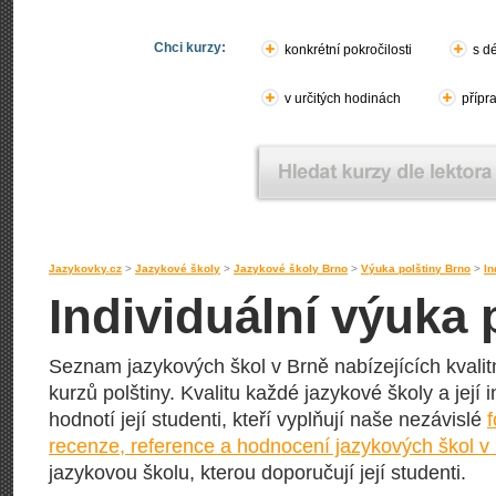
Chci kurzy:
konkrétní pokročilosti
s d
v určitých hodinách
přípr
Jazykovky.cz
>
Jazykové školy
>
Jazykové školy Brno
>
Výuka polštiny Brno
>
In
Individuální výuka 
Seznam jazykových škol v Brně nabízejících kvalitn
kurzů polštiny. Kvalitu každé jazykové školy a její 
hodnotí její studenti, kteří vyplňují naše nezávislé
recenze, reference a hodnocení jazykových škol v
jazykovou školu, kterou doporučují její studenti.