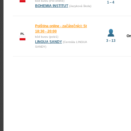
kód kurzu (Pol online)
1 – 4
BOHEMIA INSTITUT
(Jazyková škola)
Polština online - začátečníci: St
18:30 - 20:00
PL
On
kód kurzu (polz1)
3 – 13
LINGUA SANDY
(Centrála LINGUA
SANDY)