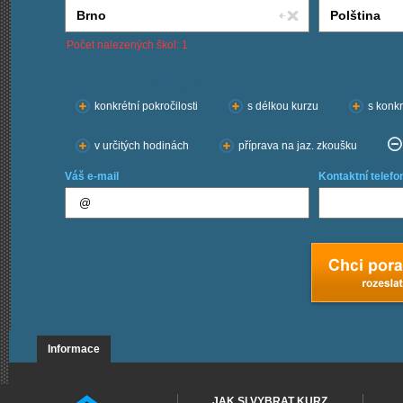
Počet nalezených škol: 1
Chci kurzy:
konkrétní pokročilosti
s délkou kurzu
s konkr
v určitých hodinách
příprava na jaz. zkoušku
Váš e-mail
Kontaktní telefo
Informace
JAK SI VYBRAT KURZ