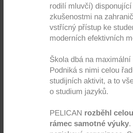
rodilí mluvčí) disponujíc
zkušenostmi na zahraničn
vstřícný přístup ke stud
moderních efektivních m
Škola dbá na maximální a
Podniká s nimi celou řad
studijních aktivit, a to 
o studium jazyků.
PELICAN
rozběhl celou
rámec samotné výuky
.