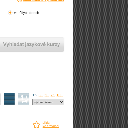
v určitých dnech
15
30
50
75
100
přidat
ke srovnání