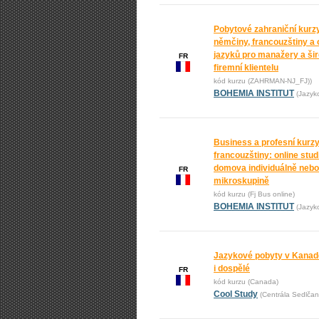
Pobytové zahraniční kurz
němčiny, francouzštiny a 
jazyků pro manažery a ši
FR
firemní klientelu
kód kurzu (ZAHRMAN-NJ_FJ))
BOHEMIA INSTITUT
(Jazyk
Business a profesní kurz
francouzštiny: online stu
domova individuálně nebo
FR
mikroskupině
kód kurzu (Fj Bus online)
BOHEMIA INSTITUT
(Jazyk
Jazykové pobyty v Kanadě
i dospělé
FR
kód kurzu (Canada)
Cool Study
(Centrála Sedlčan