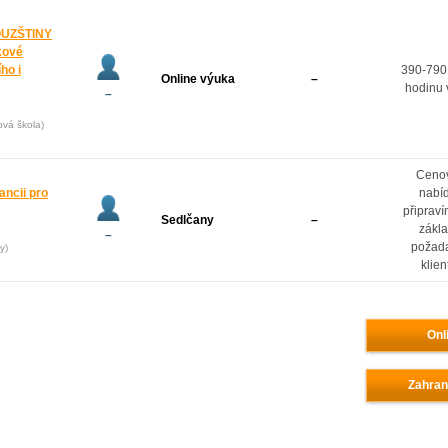
OUZŠTINY
kové
ho i
390-790
Online výuka
–
hodinu 
–
ová škola)
Ceno
ancii pro
nabí
připrav
Sedlčany
–
zákl
–
požad
y)
klien
Onl
Zahran