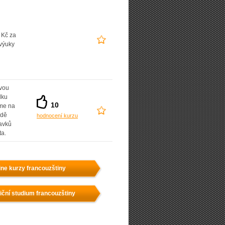
 Kč za
výuky
vou
dku
10
íme na
adě
hodnocení kurzu
avků
ta.
ine kurzy francouzštiny
iční studium francouzštiny