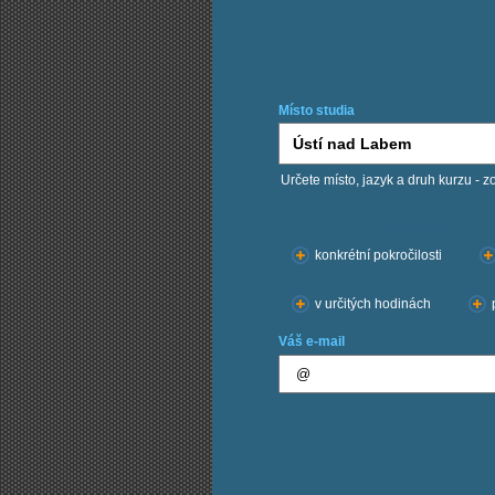
Místo studia
Určete místo, jazyk a druh kurzu - z
Chci kurzy:
konkrétní pokročilosti
v určitých hodinách
Váš e-mail