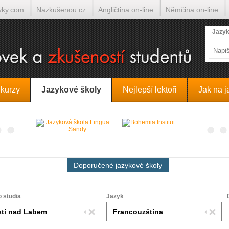
yky.com
Nazkušenou.cz
Angličtina on-line
Němčina on-line
lumočí.cz
Jazyk
 kurzy
Jazykové školy
Nejlepší lektoři
Jak na j
Doporučené jazykové školy
o studia
Jazyk