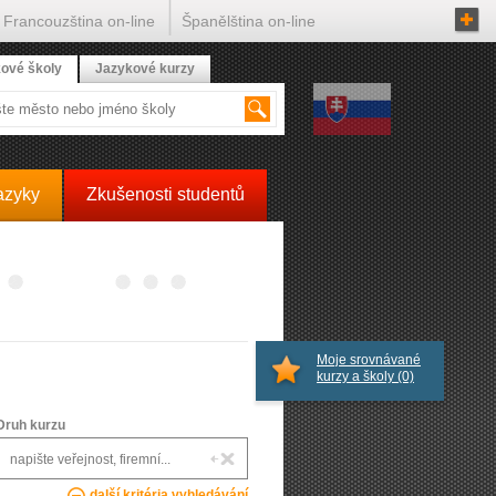
Francouzština on-line
Španělština on-line
ové školy
Jazykové kurzy
azyky
Zkušenosti studentů
Moje srovnávané
kurzy a školy
(0)
Druh kurzu
další kritéria vyhledávání