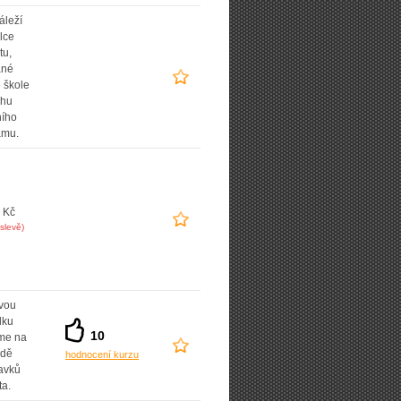
áleží
lce
tu,
ané
 škole
uhu
ního
amu.
 Kč
slevě)
vou
dku
10
íme na
adě
hodnocení kurzu
avků
ta.