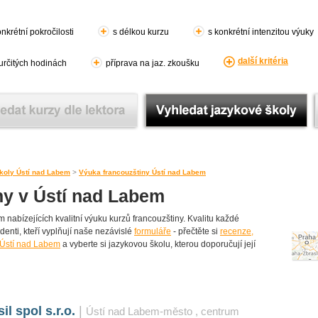
nkrétní pokročilosti
s délkou kurzu
s konkrétní intenzitou výuky
další kritéria
 určitých hodinách
příprava na jaz. zkoušku
koly Ústí nad Labem
>
Výuka francouzštiny Ústí nad Labem
ny v Ústí nad Labem
nabízejících kvalitní výuku kurzů francouzštiny. Kvalitu každé
udenti, kteří vyplňují naše nezávislé
formuláře
- přečtěte si
recenze,
 Ústí nad Labem
a vyberte si jazykovou školu, kterou doporučují její
l spol s.r.o.
|
Ústí nad Labem-město
, centrum