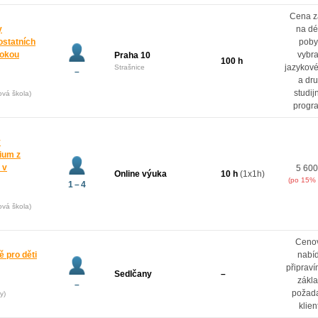
Cena z
y
na dé
ostatních
poby
rokou
vybr
Praha 10
100 h
jazykové
Strašnice
–
a dr
studij
ová škola)
progr
y
dium z
 v
5 600
Online výuka
10 h
(1x1h)
(po 15% 
1 – 4
ová škola)
Ceno
 pro děti
nabí
připrav
Sedlčany
–
zákl
–
požad
y)
klien