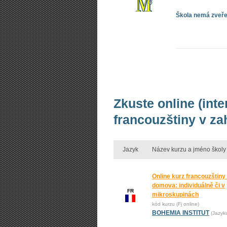
Škola nemá zveřej
Zkuste online (int
francouzštiny v za
Jazyk
Název kurzu a jméno školy
Online kurz francouzštiny
domova: individuálně či v
FR
mikroskupinách
kód kurzu (Fj online)
BOHEMIA INSTITUT
(Jazyk