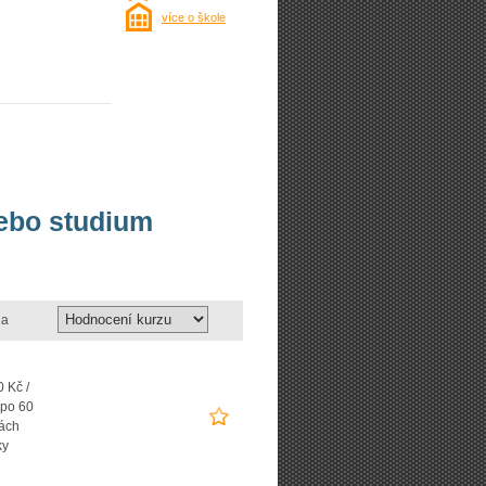
více o škole
nebo studium
a
 Kč /
 po 60
ách
ky