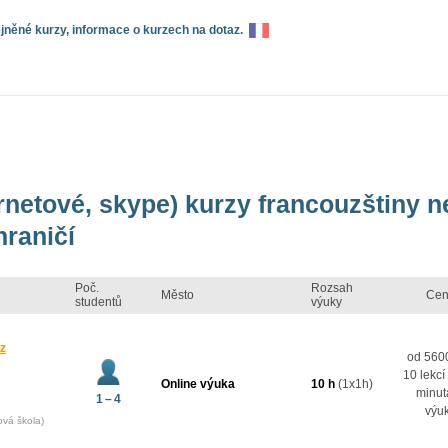
něné kurzy, informace o kurzech na dotaz.
ernetové, skype) kurzy francouzštiny 
hraničí
Poč.
Rozsah
Město
Cen
studentů
výuky
 z
od 5600
10 lekcí
Online výuka
10 h
(1x1h)
minut
1 – 4
výu
ová škola)