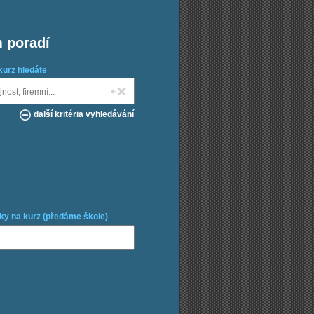
m poradí
kurz hledáte
další kritéria vyhledávání
ky na kurz (předáme škole)