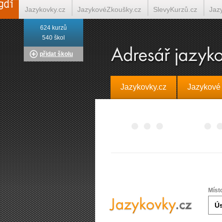
Jazykovky.cz
JazykovéZkoušky.cz
SlevyKurzů.cz
Jaz
624 kurzů
Italština on-line
Tlumočení-Překlady.cz
Překládá.cz
T
540 škol
přidat školu
Jazykovky.cz
Jazykové
Míst