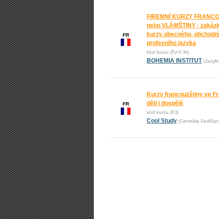
FIREMNÍ KURZY FRANC
nebo VLÁMŠTINY - zakáz
kurzy obecného, obchodní
FR
profesního jazyka
kód kurzu (Fj+V fir)
BOHEMIA INSTITUT
(Jazyk
Kurzy francouzštiny ve Fr
děti i dospělé
FR
kód kurzu (FJ)
Cool Study
(Centrála Sedlčan