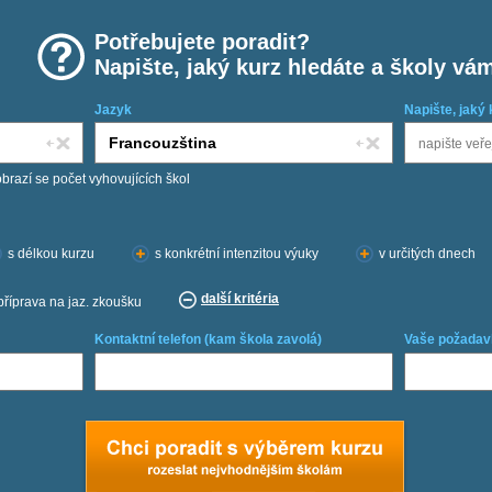
Potřebujete poradit?
Napište, jaký kurz hledáte a školy vá
Jazyk
Napište, jaký 
obrazí se počet vyhovujících škol
s délkou kurzu
s konkrétní intenzitou výuky
v určitých dnech
další kritéria
příprava na jaz. zkoušku
Kontaktní telefon (kam škola zavolá)
Vaše požadav