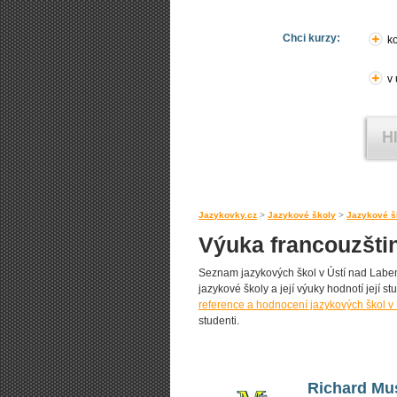
Chci kurzy:
ko
v
Jazykovky.cz
>
Jazykové školy
>
Jazykové š
Výuka francouzšti
Seznam jazykových škol v Ústí nad Labem 
jazykové školy a její výuky hodnotí její st
reference a hodnocení jazykových škol v
studenti.
Richard Musi