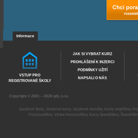
Informace
JAK SI VYBRAT KURZ
PROHLÁŠENÍ K INZERCI
PODMÍNKY UŽITÍ
VSTUP PRO
NAPSALI O NÁS
REGISTROVANÉ ŠKOLY
Copyright © 2001 – 2026
gdi, s.r.o.
Jazykové školy
,
Jazykové kurzy
,
Jazykové zkoušky
,
Kurzy angličtiny
,
Ang
Francouzština
,
Výuka francouzštiny
,
Kurzy španělštiny
,
Španělšti