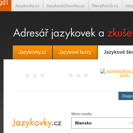
Jazykovky.cz
JazykovéZkoušky.cz
SlevyKurzů.cz
Jaz
Španělština on-line
Italština on-line
Tlumočení-Překlady.
Jazykovky.cz
Jazykové kurzy
Jazykové šk
Dopor
Místo studia