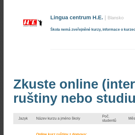
Lingua centrum H.E.
|
Blansko
Škola nemá zveřejněné kurzy, informace o kurzec
Zkuste online (inte
ruštiny nebo studiu
Poč.
Jazyk
Název kurzu a jméno školy
Měs
studentů
Online kurz ruštiny z domova: