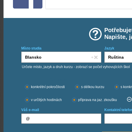
Potřebuje
Napište, 
Místo studia
Jazyk
Určete místo, jazyk a druh kurzu - zobrazí se počet vyhovujících škol
Chci kurzy:
konkrétní pokročilosti
s délkou kurzu
s konkr
v určitých hodinách
příprava na jaz. zkoušku
Váš e-mail
Kontaktní telefo