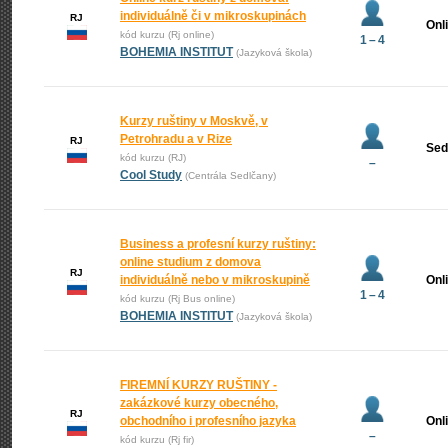
individuálně či v mikroskupinách
RJ
Onl
kód kurzu (Rj online)
1 – 4
BOHEMIA INSTITUT
(Jazyková škola)
Kurzy ruštiny v Moskvě, v
Petrohradu a v Rize
RJ
Sed
kód kurzu (RJ)
–
Cool Study
(Centrála Sedlčany)
Business a profesní kurzy ruštiny:
online studium z domova
RJ
individuálně nebo v mikroskupině
Onl
1 – 4
kód kurzu (Rj Bus online)
BOHEMIA INSTITUT
(Jazyková škola)
FIREMNÍ KURZY RUŠTINY -
zakázkové kurzy obecného,
RJ
obchodního i profesního jazyka
Onl
–
kód kurzu (Rj fir)