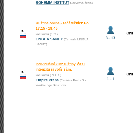
BOHEMIA INSTITUT
(Jazyková škola)
Ruština online - začátečníci: Po
17:15 - 18:45
RJ
Onl
kód kurzu (ruz1)
3 – 13
LINGUA SANDY
(Centrála LINGUA
SANDY)
Individuální kurz ruštiny, čas i
intenzitu si volíš sám,
RJ
Onl
kód kurzu (IND RJ)
1 – 1
Empire Praha
(Centrála Praha 5 -
Worklounge Smíchov)