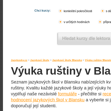
Chci kurzy:
konkrétní pokročilosti
s d
v určitých hodinách
přípr
Jazykovky.cz
>
Jazykové školy
>
Jazykové školy Blansko
>
Výuka ruštiny Blans
Výuka ruštiny v Bl
Seznam jazykových škol v Blansku nabízejících kva
ruštiny. Kvalitu každé jazykové školy a její výuky hod
vyplňují naše nezávislé
formuláře
- přečtěte si
rece
hodnocení jazykových škol v Blansku
a vyberte si 
doporučují její studenti.