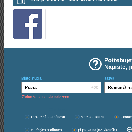
Potřebuje
Napište, 
Místo studia
Jazyk
Žádná škola nebyla nalezena
Chci kurzy:
konkrétní pokročilosti
s délkou kurzu
s konkr
v určitých hodinách
příprava na jaz. zkoušku