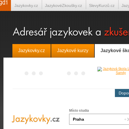
Jazykovky.cz
JazykovéZkoušky.cz
SlevyKurzů.cz
Jaz
Španělština on-line
Italština on-line
Tlumočení-Překlady.
Jazykovky.cz
Jazykové kurzy
Jazykové šk
Dopor
Místo studia