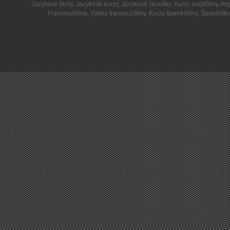
Jazykové školy
,
Jazykové kurzy
,
Jazykové zkoušky
,
Kurzy angličtiny
,
Ang
Francouzština
,
Výuka francouzštiny
,
Kurzy španělštiny
,
Španělšti