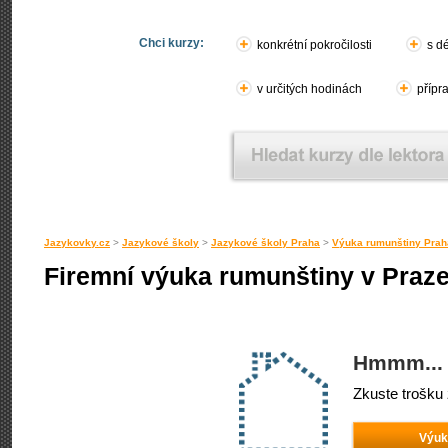
Chci kurzy:
konkrétní pokročilosti
s d
v určitých hodinách
přípr
Jazykovky.cz
>
Jazykové školy
>
Jazykové školy Praha
>
Výuka rumunštiny Prah
Firemní výuka rumunštiny v Praz
Hmmm... 
Zkuste trošku 
Výuk