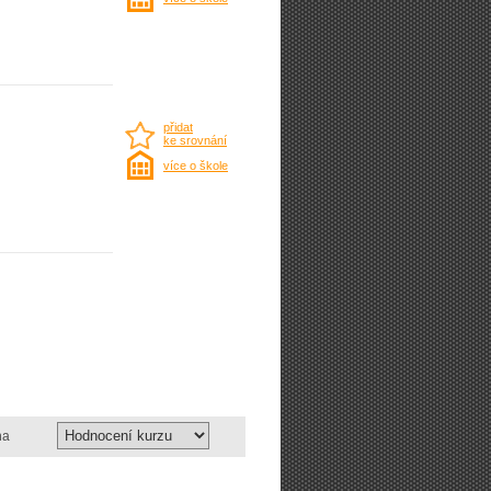
přidat
ke srovnání
více o škole
na