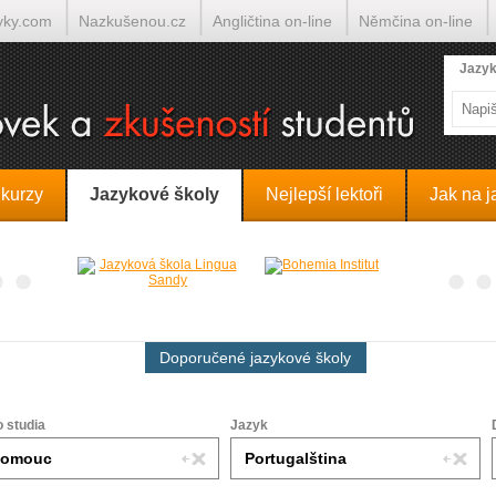
yky.com
Nazkušenou.cz
Angličtina on-line
Němčina on-line
lumočí.cz
Jazyk
 kurzy
Jazykové školy
Nejlepší lektoři
Jak na j
Doporučené jazykové školy
o studia
Jazyk