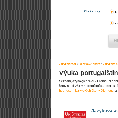
Chci kurzy:
ko
v
Jazykovky.cz
>
Jazykové školy
>
Jazykové š
Výuka portugalšti
Seznam jazykových škol v Olomouci nabíze
školy a její výuky hodnotí její studenti, k
hodnocení jazykových škol v Olomouci
a 
Jazyková ag