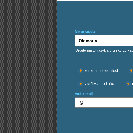
Místo studia
Určete místo, jazyk a druh kurzu - z
Chci kurzy:
konkrétní pokročilosti
v určitých hodinách
Váš e-mail