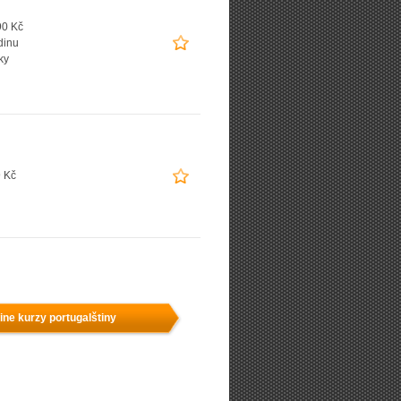
90 Kč
dinu
ky
 Kč
ine kurzy portugalštiny