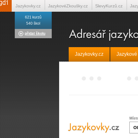
Jazykovky.cz
JazykovéZkoušky.cz
SlevyKurzů.cz
Jaz
621 kurzů
Italština on-line
Tlumočení-Překlady.cz
Překládá.cz
T
540 škol
přidat školu
Jazykovky.cz
Jazykové
Míst