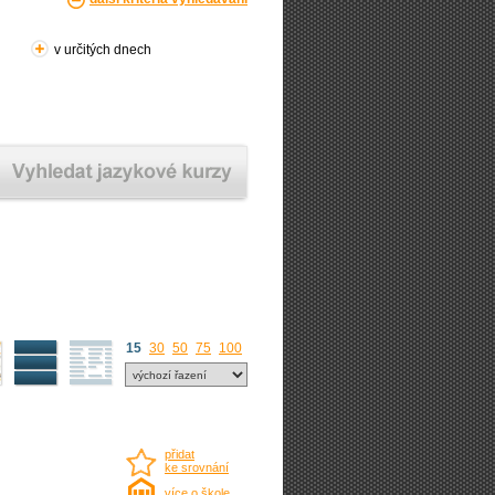
v určitých dnech
15
30
50
75
100
přidat
ke srovnání
více o škole