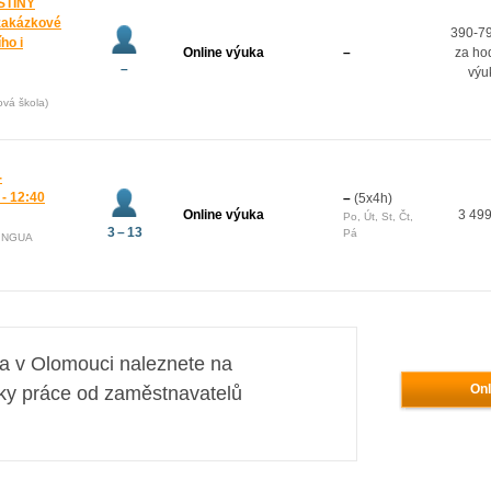
ŠTINY
zakázkové
390-7
ho i
Online výuka
–
za ho
–
výu
ová škola)
-
 - 12:40
–
(5x4h)
Online výuka
3 499
Po, Út, St, Čt,
3 – 13
Pá
LINGUA
ta v Olomouci naleznete na
Onl
ky práce od zaměstnavatelů