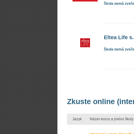
Škola nemá zveřej
Eltea Life s.
Škola nemá zveřej
Zkuste online (int
Jazyk
Název kurzu a jméno školy