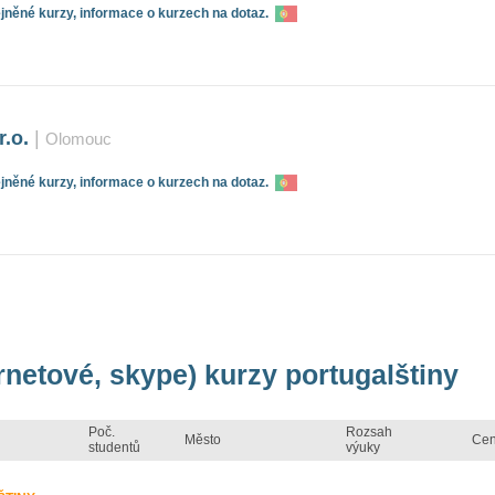
něné kurzy, informace o kurzech na dotaz.
r.o.
|
Olomouc
něné kurzy, informace o kurzech na dotaz.
ernetové, skype) kurzy portugalštiny
Poč.
Rozsah
Město
Ce
studentů
výuky