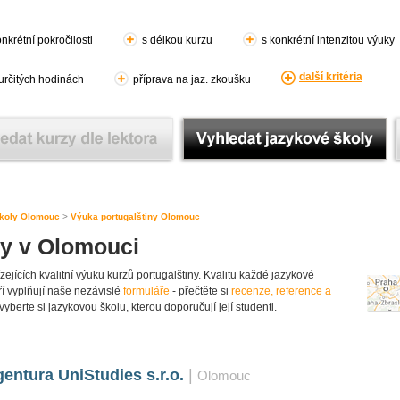
nkrétní pokročilosti
s délkou kurzu
s konkrétní intenzitou výuky
další kritéria
 určitých hodinách
příprava na jaz. zkoušku
koly Olomouc
>
Výuka portugalštiny Olomouc
ny v Olomouci
jících kvalitní výuku kurzů portugalštiny. Kvalitu každé jazykové
teří vyplňují naše nezávislé
formuláře
- přečtěte si
recenze, reference a
vyberte si jazykovou školu, kterou doporučují její studenti.
entura UniStudies s.r.o.
|
Olomouc