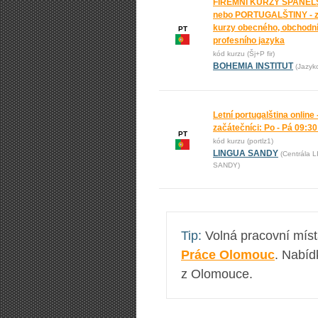
FIREMNÍ KURZY ŠPANĚL
nebo PORTUGALŠTINY - 
kurzy obecného, obchodní
PT
profesního jazyka
kód kurzu (Šj+P fir)
BOHEMIA INSTITUT
(Jazyk
Letní portugalština online 
začátečníci: Po - Pá 09:30
PT
kód kurzu (portlz1)
LINGUA SANDY
(Centrála 
SANDY)
Tip:
Volná pracovní mís
Práce Olomouc
. Nabíd
z Olomouce.