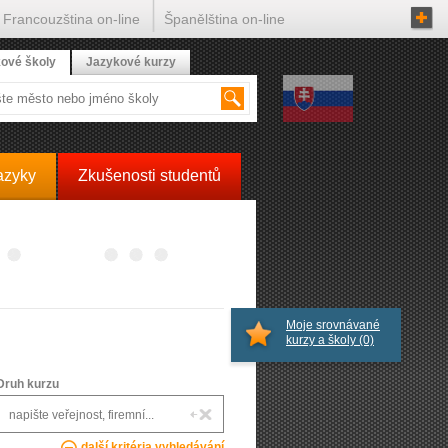
Francouzština on-line
Španělština on-line
ové školy
Jazykové kurzy
azyky
Zkušenosti studentů
Moje srovnávané
kurzy a školy
(0)
Druh kurzu
další kritéria vyhledávání