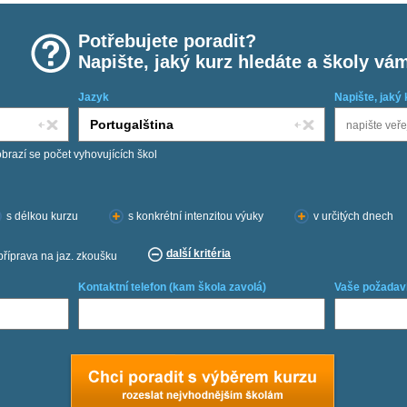
Potřebujete poradit?
Napište, jaký kurz hledáte a školy vá
Jazyk
Napište, jaký 
obrazí se počet vyhovujících škol
s délkou kurzu
s konkrétní intenzitou výuky
v určitých dnech
další kritéria
příprava na jaz. zkoušku
Kontaktní telefon (kam škola zavolá)
Vaše požadav