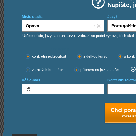
Napište, 
Místo studia
Jazyk
Určete místo, jazyk a druh kurzu - zobrazí se počet vyhovujících škol
Chci kurzy:
konkrétní pokročilosti
s délkou kurzu
s konkr
v určitých hodinách
příprava na jaz. zkoušku
Váš e-mail
Kontaktní telefo