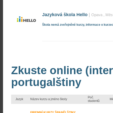
Jazyková škola Hello
|
Opava
, Měs
Škola nemá zveřejněné kurzy, informace o kurzec
Zkuste online (inte
portugalštiny
Poč.
Jazyk
Název kurzu a jméno školy
M
studentů
FIREMNÍ KURZY ŠPANĚLŠTINY