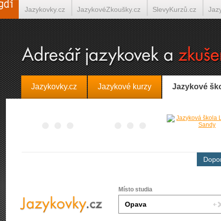
Jazykovky.cz
JazykovéZkoušky.cz
SlevyKurzů.cz
Jaz
Španělština on-line
Italština on-line
Tlumočení-Překlady.
Jazykovky.cz
Jazykové kurzy
Jazykové šk
Dopor
Místo studia