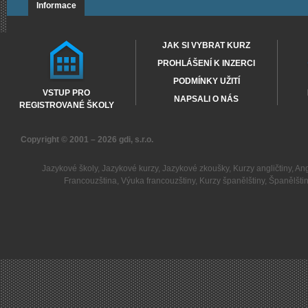
Informace
JAK SI VYBRAT KURZ
PROHLÁŠENÍ K INZERCI
PODMÍNKY UŽITÍ
VSTUP PRO
NAPSALI O NÁS
REGISTROVANÉ ŠKOLY
Copyright © 2001 – 2026
gdi, s.r.o.
Jazykové školy
,
Jazykové kurzy
,
Jazykové zkoušky
,
Kurzy angličtiny
,
Ang
Francouzština
,
Výuka francouzštiny
,
Kurzy španělštiny
,
Španělšti