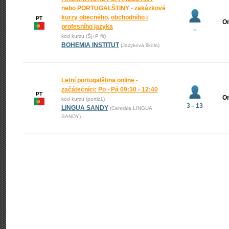
nebo PORTUGALŠTINY - zakázkové
kurzy obecného, obchodního i
PT
On
profesního jazyka
–
kód kurzu (Šj+P fir)
BOHEMIA INSTITUT
(Jazyková škola)
Letní portugalština online -
začátečníci: Po - Pá 09:30 - 12:40
PT
On
kód kurzu (portlz1)
3 – 13
LINGUA SANDY
(Centrála LINGUA
SANDY)