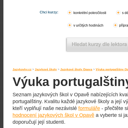
Chci kurzy:
konkrétní pokročilosti
s d
v určitých hodinách
přípr
Jazykovky.cz
>
Jazykové školy
>
Jazykové školy Opava
>
Výuka portugalštiny O
Výuka portugalštin
Seznam jazykových škol v Opavě nabízejících kval
portugalštiny. Kvalitu každé jazykové školy a její vý
kteří vyplňují naše nezávislé
formuláře
- přečtěte s
hodnocení jazykových škol v Opavě
a vyberte si j
doporučují její studenti.