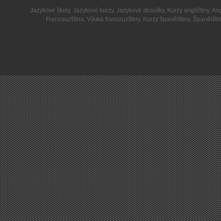
Jazykové školy
,
Jazykové kurzy
,
Jazykové zkoušky
,
Kurzy angličtiny
,
Ang
Francouzština
,
Výuka francouzštiny
,
Kurzy španělštiny
,
Španělšti