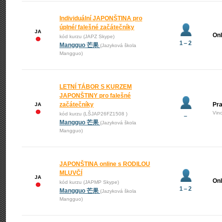
Individuální JAPONŠTINA pro
úplné/ falešné začátečníky
JA
Onl
kód kurzu (JAPZ Skype)
1 – 2
Mangguo 芒果
(Jazyková škola
Mangguo)
LETNÍ TÁBOR S KURZEM
JAPONŠTINY pro falešné
začátečníky
Pra
JA
Vin
kód kurzu (LŠJAP26FZ1508 )
–
Mangguo 芒果
(Jazyková škola
Mangguo)
JAPONŠTINA online s RODILOU
MLUVČÍ
JA
Onl
kód kurzu (JAPMP Skype)
1 – 2
Mangguo 芒果
(Jazyková škola
Mangguo)