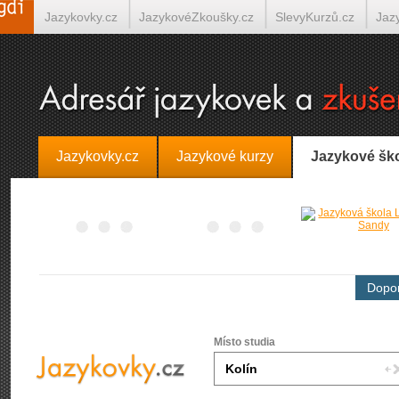
Jazykovky.cz
JazykovéZkoušky.cz
SlevyKurzů.cz
Jaz
Španělština on-line
Italština on-line
Tlumočení-Překlady.
Jazykovky.cz
Jazykové kurzy
Jazykové šk
Dopor
Místo studia