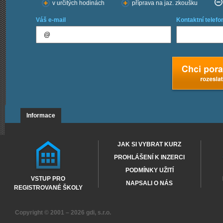
v určitých hodinách
příprava na jaz. zkoušku
Váš e-mail
Kontaktní telefo
Informace
JAK SI VYBRAT KURZ
PROHLÁŠENÍ K INZERCI
PODMÍNKY UŽITÍ
VSTUP PRO
NAPSALI O NÁS
REGISTROVANÉ ŠKOLY
Copyright © 2001 – 2026
gdi, s.r.o.