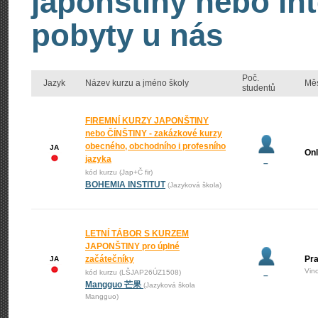
japonštiny nebo int
pobyty u nás
Poč.
Jazyk
Název kurzu a jméno školy
Mě
studentů
FIREMNÍ KURZY JAPONŠTINY
nebo ČÍNŠTINY - zakázkové kurzy
obecného, obchodního i profesního
JA
Onl
jazyka
–
kód kurzu (Jap+Č fir)
BOHEMIA INSTITUT
(Jazyková škola)
LETNÍ TÁBOR S KURZEM
JAPONŠTINY pro úplné
začátečníky
Pra
JA
Vin
kód kurzu (LŠJAP26ÚZ1508)
–
Mangguo 芒果
(Jazyková škola
Mangguo)