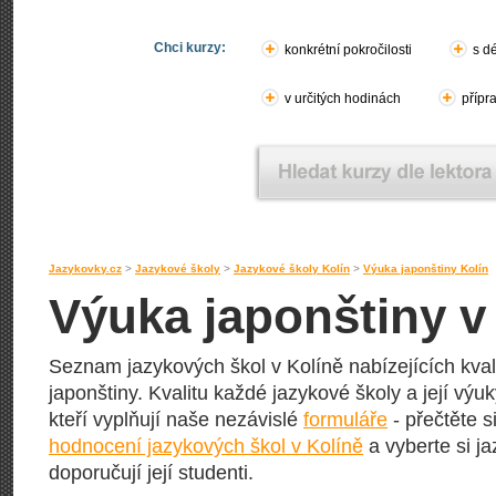
Chci kurzy:
konkrétní pokročilosti
s d
v určitých hodinách
přípr
Jazykovky.cz
>
Jazykové školy
>
Jazykové školy Kolín
>
Výuka japonštiny Kolín
Výuka japonštiny v
Seznam jazykových škol v Kolíně nabízejících kval
japonštiny. Kvalitu každé jazykové školy a její výuky
kteří vyplňují naše nezávislé
formuláře
- přečtěte s
hodnocení jazykových škol v Kolíně
a vyberte si j
doporučují její studenti.