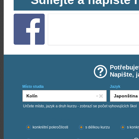
Potřebuje
Napište, 
Místo studia
Jazyk
Určete místo, jazyk a druh kurzu - zobrazí se počet vyhovujících škol
Chci kurzy:
konkrétní pokročilosti
s délkou kurzu
s konkr