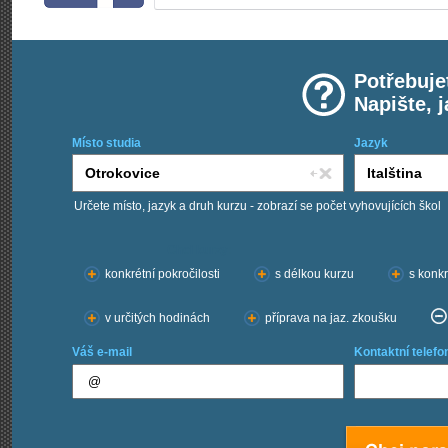
Potřebuje
Napište, 
Místo studia
Jazyk
Určete místo, jazyk a druh kurzu - zobrazí se počet vyhovujících škol
Chci kurzy:
konkrétní pokročilosti
s délkou kurzu
s konkr
v určitých hodinách
příprava na jaz. zkoušku
Váš e-mail
Kontaktní telefo