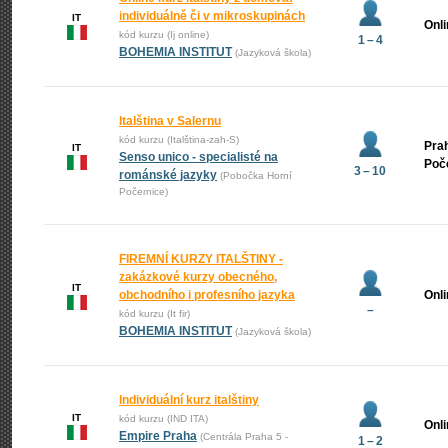
individuálně či v mikroskupinách
IT
Onl
kód kurzu (Ij online)
1 – 4
BOHEMIA INSTITUT
(Jazyková škola)
Italština v Salernu
kód kurzu (Italština-zah-S)
Prah
IT
Senso unico - specialisté na
Poč
3 – 10
románské jazyky
(Pobočka Horní
Počernice)
FIREMNÍ KURZY ITALŠTINY -
zakázkové kurzy obecného,
IT
obchodního i profesního jazyka
Onl
–
kód kurzu (It fir)
BOHEMIA INSTITUT
(Jazyková škola)
Individuální kurz italštiny
IT
kód kurzu (IND ITA)
Onl
Empire Praha
(Centrála Praha 5 -
1 – 2