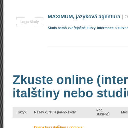
MAXIMUM, jazyková agentura
|
O
Škola nemá zveřejněné kurzy, informace o kurzec
Zkuste online (inte
italštiny nebo studi
Poč.
Jazyk
Název kurzu a jméno školy
Měs
studentů
Online kurz italštiny z domova: