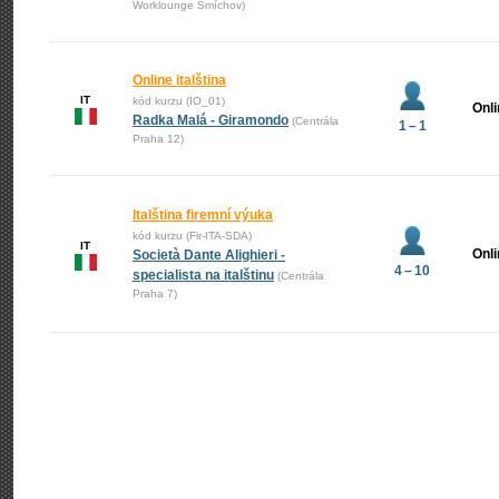
Worklounge Smíchov)
Online italština
IT
kód kurzu (IO_01)
Onl
Radka Malá - Giramondo
(Centrála
1 – 1
Praha 12)
Italština firemní výuka
kód kurzu (Fir-ITA-SDA)
IT
Onl
Società Dante Alighieri -
4 – 10
specialista na italštinu
(Centrála
Praha 7)