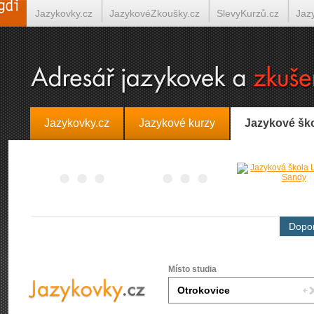
Jazykovky.cz
JazykovéZkoušky.cz
SlevyKurzů.cz
Jaz
Španělština on-line
Italština on-line
Tlumočení-Překlady.
Jazykovky.cz
Jazykové kurzy
Jazykové šk
Dopor
Místo studia