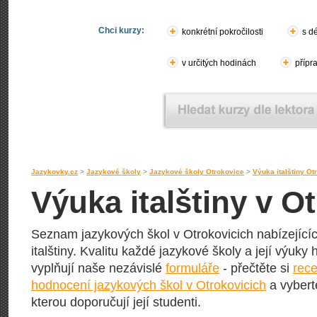
Chci kurzy:
konkrétní pokročilosti
s d
v určitých hodinách
přípr
Jazykovky.cz
>
Jazykové školy
>
Jazykové školy Otrokovice
>
Výuka italštiny Ot
Výuka italštiny v O
Seznam jazykových škol v Otrokovicich nabízejícíc
italštiny. Kvalitu každé jazykové školy a její výuky h
vyplňují naše nezávislé
formuláře
- přečtěte si
rece
hodnocení jazykových škol v Otrokovicich
a vybert
kterou doporučují její studenti.