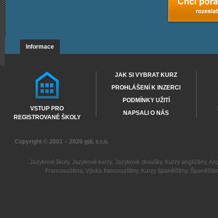
Informace
JAK SI VYBRAT KURZ
PROHLÁŠENÍ K INZERCI
PODMÍNKY UŽITÍ
VSTUP PRO
NAPSALI O NÁS
REGISTROVANÉ ŠKOLY
Copyright © 2001 – 2026
gdi, s.r.o.
Jazykové školy
,
Jazykové kurzy
,
Jazykové zkoušky
,
Kurzy angličtiny
,
Ang
Francouzština
,
Výuka francouzštiny
,
Kurzy španělštiny
,
Španělšti