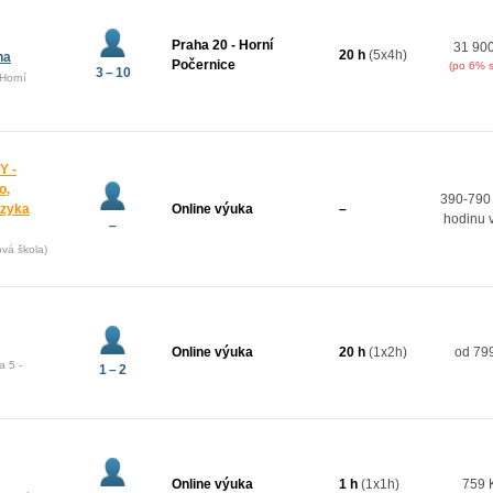
Praha 20 - Horní
31 90
20 h
(5x4h)
na
Počernice
(po 6% s
3 – 10
Horní
Y -
o,
390-790
azyka
Online výuka
–
hodinu 
–
ová škola)
Online výuka
20 h
(1x2h)
od 799
a 5 -
1 – 2
Online výuka
1 h
(1x1h)
759 