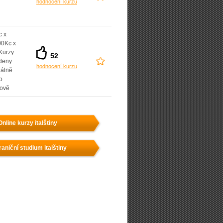
hodnocení kurzu
c x
00Kc x
Kurzy
52
deny
hodnocení kurzu
uálně
o
nově
Online kurzy italštiny
aniční studium italštiny