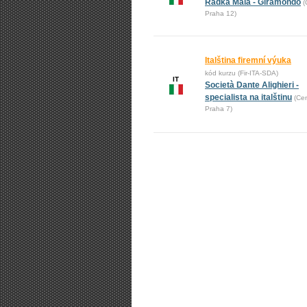
Radka Malá - Giramondo
(
Praha 12)
Italština firemní výuka
kód kurzu (Fir-ITA-SDA)
IT
Società Dante Alighieri -
specialista na italštinu
(Cen
Praha 7)