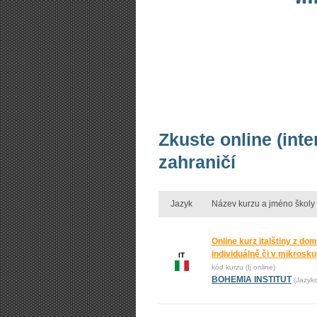
Zkuste online (inte
zahraničí
Jazyk
Název kurzu a jméno školy
Online kurz italštiny z do
individuálně či v mikrosk
IT
kód kurzu (Ij online)
BOHEMIA INSTITUT
(Jazyk