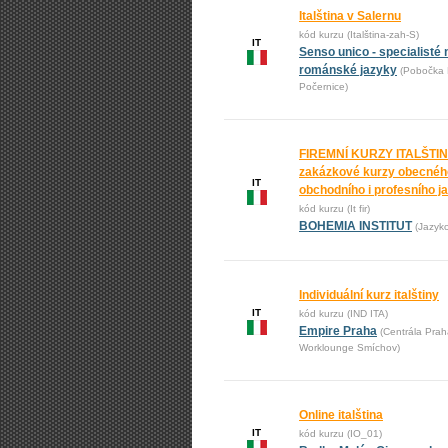
Italština v Salernu
kód kurzu (Italština-zah-S)
IT
Senso unico - specialisté 
románské jazyky
(Pobočka 
Počernice)
FIREMNÍ KURZY ITALŠTIN
zakázkové kurzy obecnéh
IT
obchodního i profesního j
kód kurzu (It fir)
BOHEMIA INSTITUT
(Jazyk
Individuální kurz italštiny
IT
kód kurzu (IND ITA)
Empire Praha
(Centrála Prah
Worklounge Smíchov)
Online italština
IT
kód kurzu (IO_01)