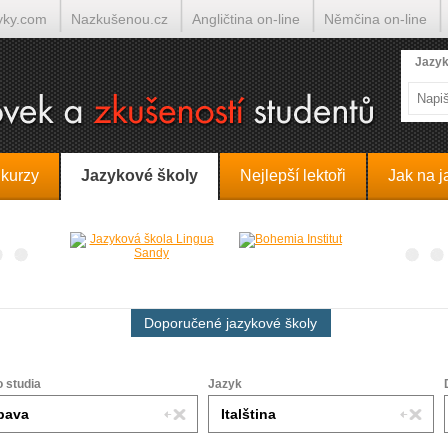
yky.com
Nazkušenou.cz
Angličtina on-line
Němčina on-line
lumočí.cz
Jazyk
 kurzy
Jazykové školy
Nejlepší lektoři
Jak na j
Doporučené jazykové školy
o studia
Jazyk