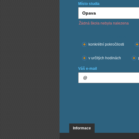
Místo studia
Žádná škola nebyla nalezena
Chci kurzy:
konkrétní pokročilosti
v určitých hodinách
Váš e-mail
Informace