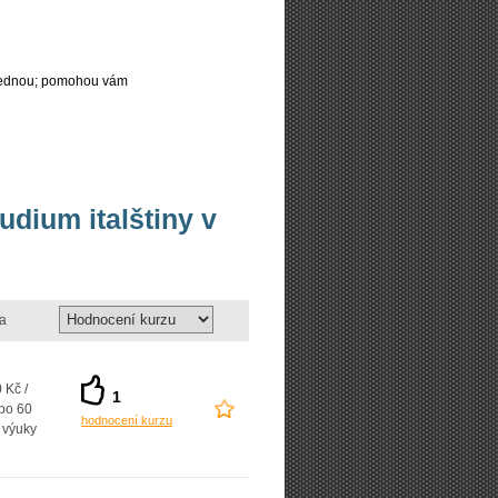
najednou; pomohou vám
udium italštiny v
a
 Kč /
1
 po 60
hodnocení kurzu
 výuky