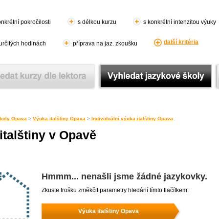
nkrétní pokročilosti
s délkou kurzu
s konkrétní intenzitou výuky
další kritéria
 určitých hodinách
příprava na jaz. zkoušku
koly Opava
>
Výuka italštiny Opava
>
Individuální výuka italštiny Opava
italštiny v Opavě
Hmmm... nenašli jsme žádné jazykovky.
Zkuste trošku změkčit parametry hledání tímto tlačítkem:
Výuka italštiny Opava