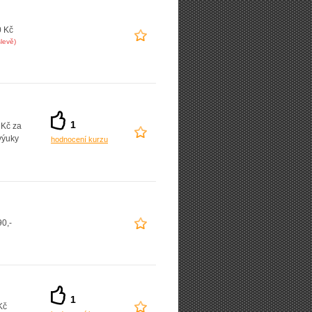
0 Kč
levě)
1
 Kč za
výuky
hodnocení kurzu
0,-
1
Kč