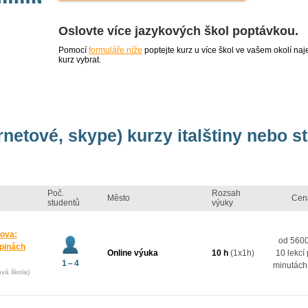
Oslovte více jazykových škol poptávkou.
Pomocí
formuláře níže
poptejte kurz u více škol ve vašem okolí 
kurz vybrat.
rnetové, skype) kurzy italštiny nebo st
Poč.
Rozsah
Město
Cen
studentů
výuky
mova:
od 5600
upinách
Online výuka
10 h
(1x1h)
10 lekcí
1 – 4
minutách
ová škola)