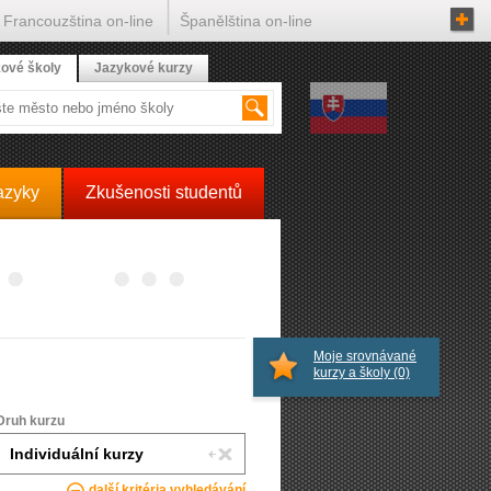
Francouzština on-line
Španělština on-line
ové školy
Jazykové kurzy
azyky
Zkušenosti studentů
Moje srovnávané
kurzy a školy
(0)
Druh kurzu
další kritéria vyhledávání