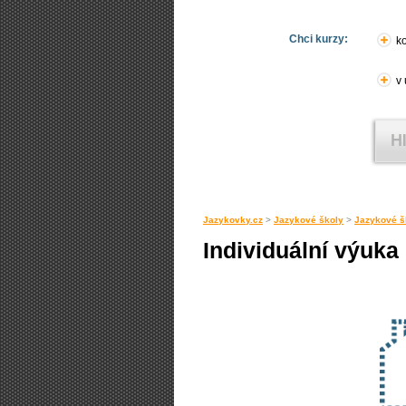
Chci kurzy:
ko
v
Jazykovky.cz
>
Jazykové školy
>
Jazykové š
Individuální výuka 