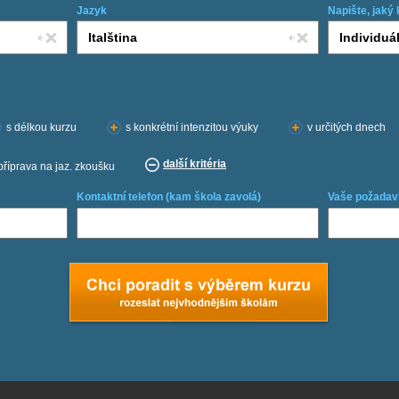
Jazyk
Napište, jaký 
s délkou kurzu
s konkrétní intenzitou výuky
v určitých dnech
další kritéria
příprava na jaz. zkoušku
Kontaktní telefon (kam škola zavolá)
Vaše požadav