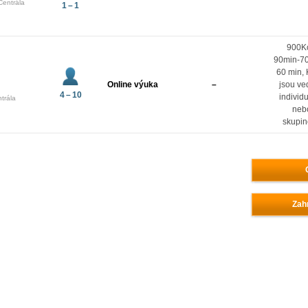
Centrála
1 – 1
900K
90min-7
60 min, 
Online výuka
–
jsou ve
4 – 10
individ
trála
neb
skupi
Zahr