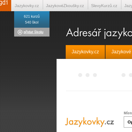
Jazykovky.cz
JazykovéZkoušky.cz
SlevyKurzů.cz
Jaz
621 kurzů
Italština on-line
Tlumočení-Překlady.cz
Překládá.cz
T
540 škol
přidat školu
Jazykovky.cz
Jazykové
Míst