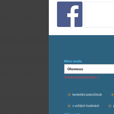
Místo studia
Počet nalezených škol: 1
Chci kurzy:
konkrétní pokročilosti
v určitých hodinách