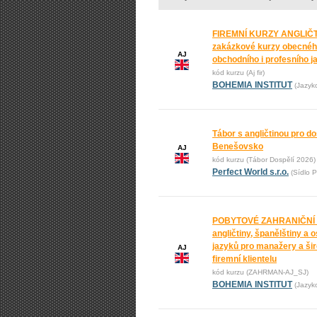
FIREMNÍ KURZY ANGLIČT
zakázkové kurzy obecnéh
AJ
obchodního i profesního j
kód kurzu (Aj fir)
BOHEMIA INSTITUT
(Jazyk
Tábor s angličtinou pro do
Benešovsko
AJ
kód kurzu (Tábor Dospělí 2026)
Perfect World s.r.o.
(Sídlo P
POBYTOVÉ ZAHRANIČNÍ
angličtiny, španělštiny a 
jazyků pro manažery a ši
AJ
firemní klientelu
kód kurzu (ZAHRMAN-AJ_SJ)
BOHEMIA INSTITUT
(Jazyk