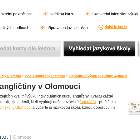
nkrétní pokročilosti
s délkou kurzu
s konkrétní intenzitou výuky
další kritéria
 určitých hodinách
příprava na jaz. zkoušku
koly Olomouc
>
Výuka angličtiny Olomouc
>
Individuální výuka angličtiny Olomouc
 angličtiny v Olomouci
ících kvalitní výuku individuálních kurzů angličtiny. Kvalitu každé
dnotí její studenti, kteří vyplňují naše nezávislé
formuláře
- přečtěte si
ch škol v Olomouci
a vyberte si jazykovou školu, kterou doporučují její
r.o.
|
Olomouc