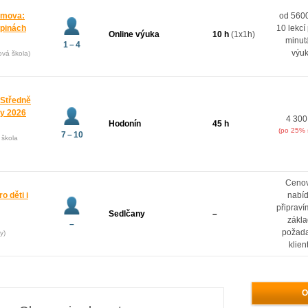
domova:
od 5600
upinách
10 lekcí
Online výuka
10 h
(1x1h)
minut
1 – 4
výu
ová škola)
 Středně
ny 2026
4 300
Hodonín
45 h
(po 25% 
7 – 10
 škola
Ceno
o děti i
nabí
připrav
Sedlčany
–
zákl
–
požad
y)
klien
O