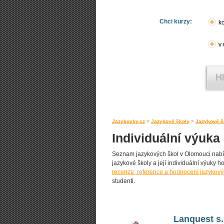
Chci kurzy:
ko
v
Jazykovky.cz
>
Jazykové školy
>
Jazykové š
Individuální výuka
Seznam jazykových škol v Olomouci nabízej
jazykové školy a její individuální výuky ho
recenze, reference a hodnocení jazykový
studenti.
Lanquest s.