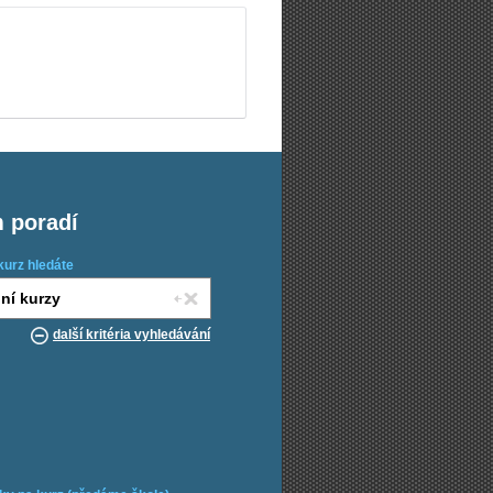
m poradí
kurz hledáte
další kritéria vyhledávání