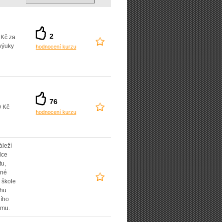
2
 Kč za
výuky
hodnocení kurzu
76
9 Kč
hodnocení kurzu
áleží
lce
tu,
ané
 škole
uhu
ního
amu.