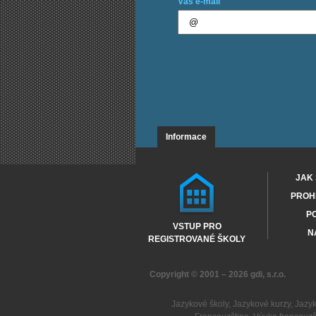
Váš e-mail
Informace
JAK 
PROHL
PO
VSTUP PRO
N
REGISTROVANÉ ŠKOLY
Copyright © 2001 – 2026
gdi, s.r.o.
Jazykové školy
,
Jazykové kurzy
,
Jazy