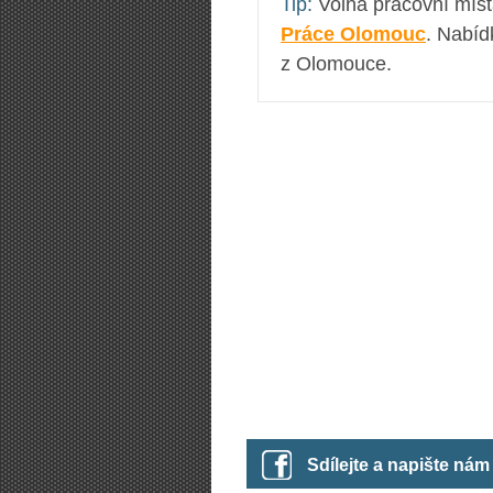
Tip:
Volná pracovní mís
Práce Olomouc
. Nabíd
z Olomouce.
Sdílejte a napište ná