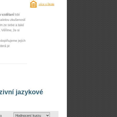
více o škole
u vzdělaní
lidé
kaletou zkušeností
um ze sebe a také
 Věříme, že si
 doplňujeme jejich
 která je
nzivní jazykové
a