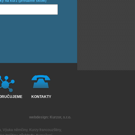
ky na kurz (předáme škole)
ORUČUJEME
KONTAKTY
webdesign:
Kurzor, s.r.o.
a
,
Výuka němčiny
,
Kurzy francouzštiny
,