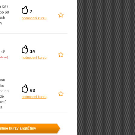
 Kč /
2
 po 60
ách
hodnocení kurzu
ky
14
 Kč
slevě)
hodnocení kurzu
vou
dku
63
íme na
adě
hodnocení kurzu
avků
ta.
nline kurzy angličtiny