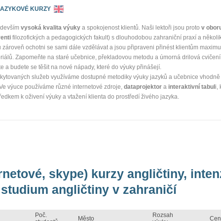
 JAZYKOVÉ KURZY
ředevším
vysoká kvalita výuky
a spokojenost klientů. Naši lektoři jsou proto
v obor
enti
filozofických a pedagogických fakult) s dlouhodobou zahraniční praxí a několi
ou zároveň ochotni se sami dále vzdělávat a jsou připraveni přinést klientům maxim
riálů. Zapomeňte na staré učebnice, překladovou metodu a úmorná drilová cvičení.
te a budete se těšit na nové nápady, které do výuky přinášejí.
oskytovaných služeb využíváme dostupné metodiky výuky jazyků a učebnice vhodně
 Ve výuce používáme různé internetové zdroje,
dataprojektor
a
interaktivní tabul
i,
dkem k oživení výuky a vtažení klienta do prostředí živého jazyka.
rnetové, skype) kurzy angličtiny, inte
studium angličtiny v zahraničí
Poč.
Rozsah
Město
Cen