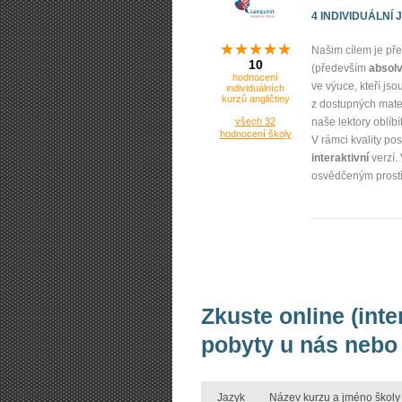
4 INDIVIDUÁLNÍ
Našim cílem je p
10
(především
absolv
hodnocení
ve výuce, kteří js
individuálních
kurzů angličtiny
z dostupných mate
všech 32
naše lektory oblíbí
hodnocení školy
V rámci kvality p
interaktivní
verzí.
osvědčeným prostře
Zkuste online (inte
pobyty u nás nebo 
Jazyk
Název kurzu a jméno školy