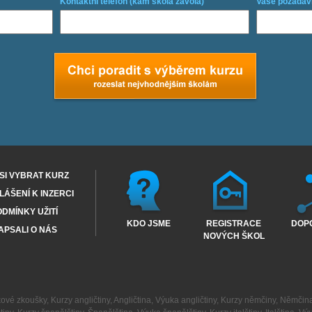
Kontaktní telefon (kam škola zavolá)
Vaše požadav
SI VYBRAT KURZ
ÁŠENÍ K INZERCI
DMÍNKY UŽITÍ
KDO JSME
REGISTRACE
DOP
APSALI O NÁS
NOVÝCH ŠKOL
kové zkoušky
,
Kurzy angličtiny
,
Angličtina
,
Výuka angličtiny
,
Kurzy němčiny
,
Němčin