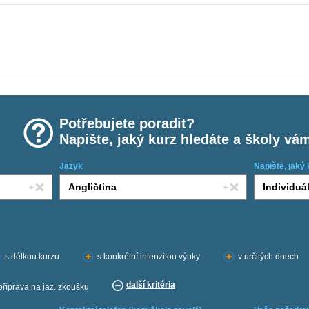
Potřebujete poradit?
Napište, jaký kurz hledáte a školy vá
Jazyk
Napište, jaký 
s délkou kurzu
s konkrétní intenzitou výuky
v určitých dnech
další kritéria
příprava na jaz. zkoušku