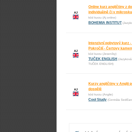
Online kurz angličtiny z 
individuálně či v mikrosk
AJ
kód kurzu (Aj online)
BOHEMIA INSTITUT
(Jazyk
Intenzivní pobytový kurz -
Pokročilí - Čertovy kame
AJ
kód kurzu (Jeseníky)
TUČEK ENGLISH
(Jazyková
TUČEK ENGLISH)
Kurzy angličtiny v Anglii pr
dospělé
AJ
kód kurzu (Anglie)
Cool Study
(Centrála Sedlčan