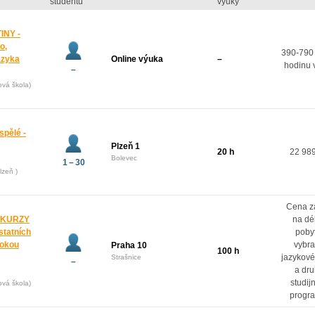
studentů
výuky
INY -
o,
390-790
azyka
Online výuka
–
hodinu 
–
ová škola)
spělé -
Plzeň 1
20 h
22 98
Bolevec
1 – 30
lzeň )
Cena z
 KURZY
na dé
ostatních
poby
rokou
vybr
Praha 10
100 h
jazykové
Strašnice
–
a dr
studij
ová škola)
progr