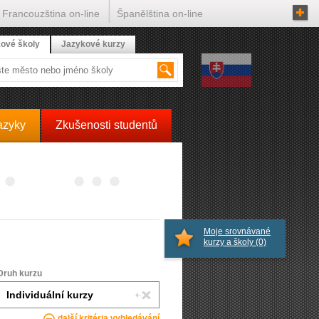
Francouzština on-line
Španělština on-line
ové školy
Jazykové kurzy
azyky
Zkušenosti studentů
Moje srovnávané
kurzy a školy
(0)
Druh kurzu
další kritéria vyhledávání