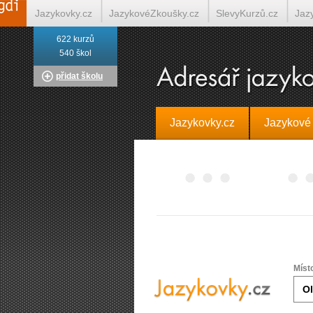
Jazykovky.cz
JazykovéZkoušky.cz
SlevyKurzů.cz
Jaz
622 kurzů
Italština on-line
Tlumočení-Překlady.cz
Překládá.cz
T
540 škol
přidat školu
Jazykovky.cz
Jazykové
Míst