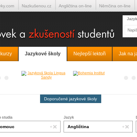
yky.com
Nazkušenou.cz
Angličtina on-line
Němčina on-line
lumočí.cz
Jazyk
 kurzy
Jazykové školy
Nejlepší lektoři
Jak na j
Doporučené jazykové školy
o studia
Jazyk