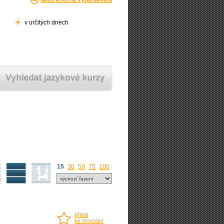
v určitých dnech
15
30
50
75
100
přidat
ke srovnání