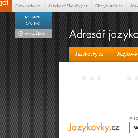
Jazykovky.cz
JazykovéZkoušky.cz
SlevyKurzů.cz
Jaz
621 kurzů
Italština on-line
Tlumočení-Překlady.cz
Překládá.cz
T
540 škol
přidat školu
Jazykovky.cz
Jazykové
Míst