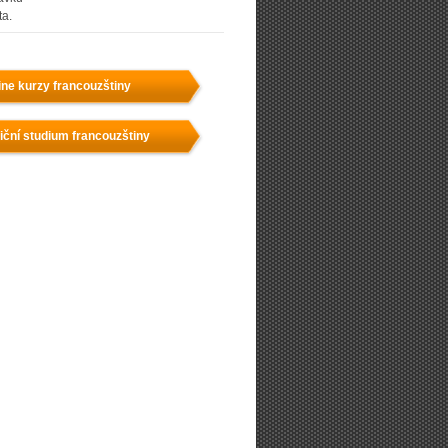
ta.
ine kurzy francouzštiny
iční studium francouzštiny