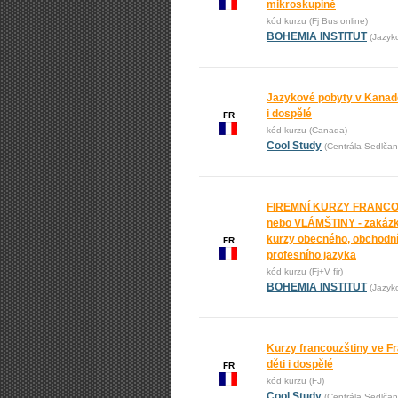
mikroskupině
kód kurzu (Fj Bus online)
BOHEMIA INSTITUT
(Jazyk
Jazykové pobyty v Kanadě
i dospělé
FR
kód kurzu (Canada)
Cool Study
(Centrála Sedlčan
FIREMNÍ KURZY FRANC
nebo VLÁMŠTINY - zakáz
kurzy obecného, obchodní
FR
profesního jazyka
kód kurzu (Fj+V fir)
BOHEMIA INSTITUT
(Jazyk
Kurzy francouzštiny ve Fr
děti i dospělé
FR
kód kurzu (FJ)
Cool Study
(Centrála Sedlčan