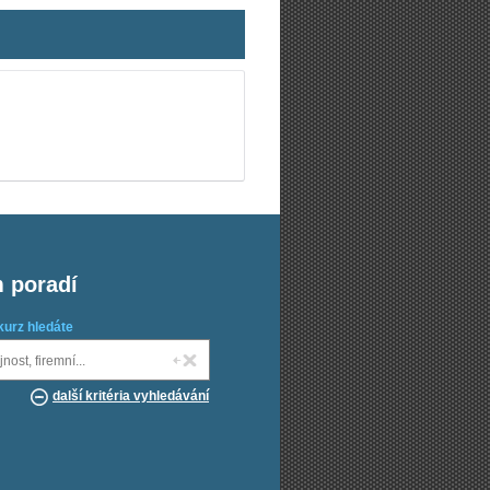
m poradí
kurz hledáte
další kritéria vyhledávání