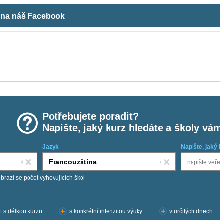
m na náš Facebook
Potřebujete poradit?
Napište, jaký kurz hledáte a školy vá
Jazyk
Napište, jaký 
obrazí se počet vyhovujících škol
s délkou kurzu
s konkrétní intenzitou výuky
v určitých dnech