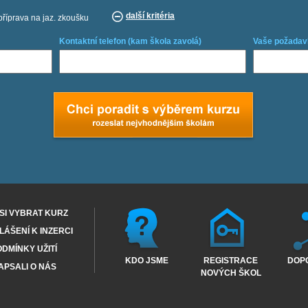
další kritéria
příprava na jaz. zkoušku
Kontaktní telefon (kam škola zavolá)
Vaše požadav
SI VYBRAT KURZ
ÁŠENÍ K INZERCI
DMÍNKY UŽITÍ
KDO JSME
REGISTRACE
DOP
APSALI O NÁS
NOVÝCH ŠKOL