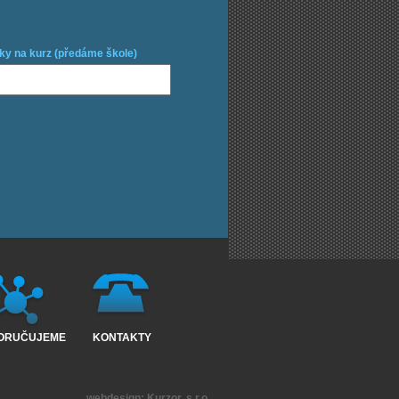
ky na kurz (předáme škole)
ORUČUJEME
KONTAKTY
webdesign:
Kurzor, s.r.o.