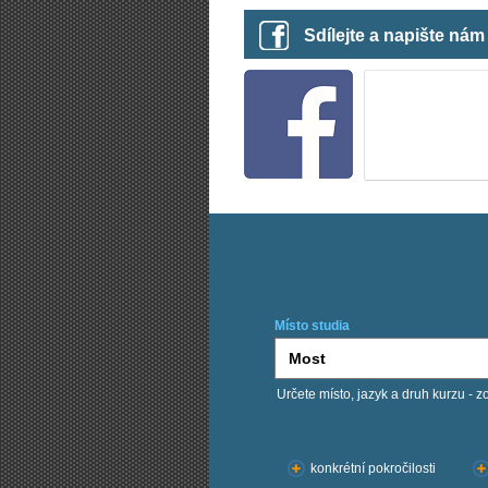
Sdílejte a napište ná
Místo studia
Určete místo, jazyk a druh kurzu - z
Chci kurzy:
konkrétní pokročilosti