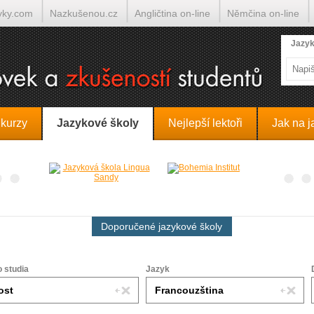
yky.com
Nazkušenou.cz
Angličtina on-line
Němčina on-line
lumočí.cz
Jazyk
 kurzy
Jazykové školy
Nejlepší lektoři
Jak na j
Doporučené jazykové školy
o studia
Jazyk