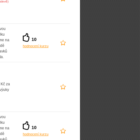
slevě)
vou
dku
10
íme na
adě
hodnocení kurzu
avků
ta.
 Kč za
výuky
vou
dku
10
íme na
adě
hodnocení kurzu
avků