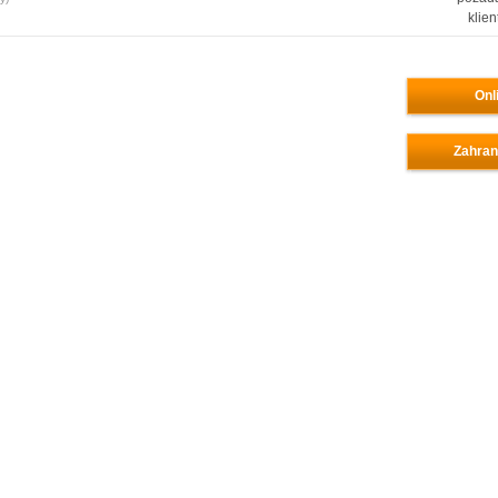
klien
Onl
Zahran