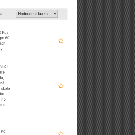
a
 Kč /
 po 60
ách
ky
áleží
lce
tu,
ané
 škole
uhu
ního
amu.
 Kč