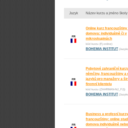
Jazyk
Název kurzu a jméno školy
Online kurz francouzštiny
domova: individuálně či v
FR
mikroskupinách
kód kurzu (Fj online)
BOHEMIA INSTITUT
(Jazyk
Pobytové zahraniční kurz
němčiny, francouzštiny a 
jazyků pro manažery a ši
FR
firemní klientelu
kód kurzu (ZAHRMAN-NJ_FJ))
BOHEMIA INSTITUT
(Jazyk
Business a profesní kurz
francouzštiny: online stu
domova individuálně nebo
FR