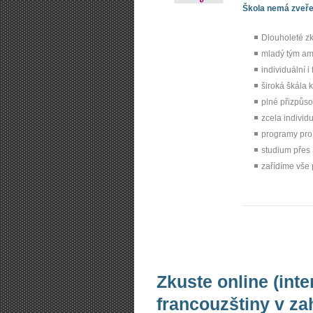
Škola nemá zveřej
Dlouholeté z
mladý tým amb
individuální i
široká škála 
plné přizpůso
zcela individu
programy pro
studium přes
zařídíme vše 
Zkuste online (int
francouzštiny v za