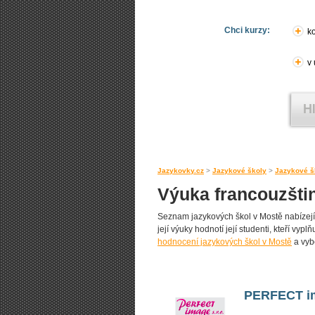
Chci kurzy:
ko
v
Jazykovky.cz
>
Jazykové školy
>
Jazykové š
Výuka francouzšti
Seznam jazykových škol v Mostě nabízející
její výuky hodnotí její studenti, kteří vyp
hodnocení jazykových škol v Mostě
a vybe
PERFECT im