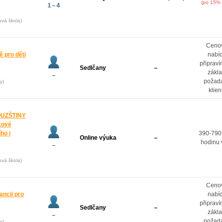
(po 15% 
1 – 4
ová škola)
Ceno
 pro děti
nabí
připrav
Sedlčany
–
zákl
–
požad
y)
klien
OUZŠTINY
kové
ho i
390-790
Online výuka
–
hodinu 
–
ová škola)
Ceno
ancii pro
nabí
připrav
Sedlčany
–
zákl
–
požad
y)