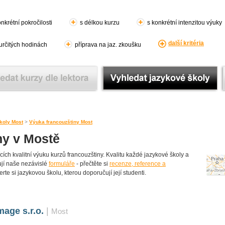
nkrétní pokročilosti
s délkou kurzu
s konkrétní intenzitou výuky
další kritéria
 určitých hodinách
příprava na jaz. zkoušku
koly Most
>
Výuka francouzštiny Most
ny v Mostě
ch kvalitní výuku kurzů francouzštiny. Kvalitu každé jazykové školy a
lňují naše nezávislé
formuláře
- přečtěte si
recenze, reference a
rte si jazykovou školu, kterou doporučují její studenti.
age s.r.o.
|
Most