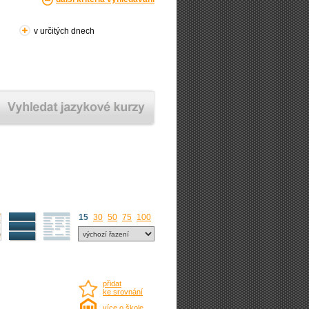
v určitých dnech
15
30
50
75
100
přidat
ke srovnání
více o škole