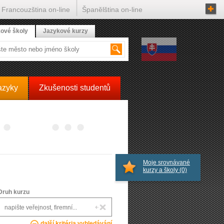
Francouzština on-line
Španělština on-line
ové školy
Jazykové kurzy
azyky
Zkušenosti studentů
Moje srovnávané
kurzy a školy
(0)
Druh kurzu
další kritéria vyhledávání