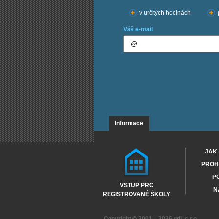
v určitých hodinách
Váš e-mail
Informace
JAK 
PROHL
PO
VSTUP PRO
N
REGISTROVANÉ ŠKOLY
Copyright © 2001 – 2026
gdi, s.r.o.