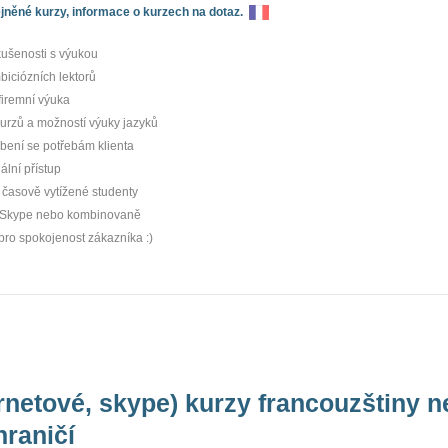
něné kurzy, informace o kurzech na dotaz.
kušenosti s výukou
iciózních lektorů
 firemní výuka
kurzů a možností výuky jazyků
bení se potřebám klienta
ální přístup
 časově vytížené studenty
 Skype nebo kombinovaně
pro spokojenost zákazníka :)
ernetové, skype) kurzy francouzštiny 
hraničí