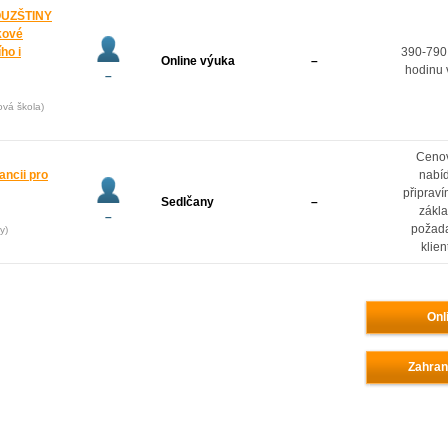
OUZŠTINY
kové
ho i
390-790
Online výuka
–
hodinu 
–
ová škola)
Ceno
ancii pro
nabí
připrav
Sedlčany
–
zákl
–
požad
y)
klien
Onl
Zahran