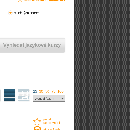
v určitých dnech
15
30
50
75
100
přidat
ke srovnání
více o škole