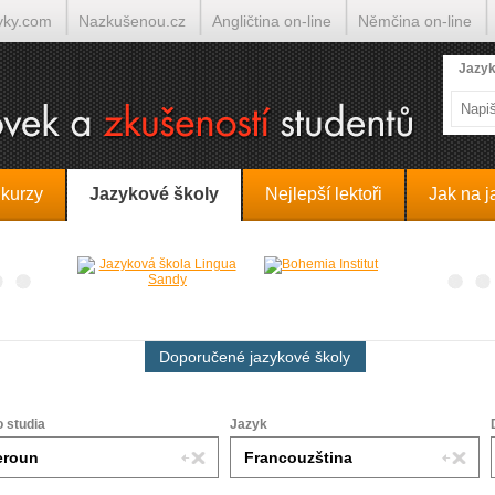
yky.com
Nazkušenou.cz
Angličtina on-line
Němčina on-line
lumočí.cz
Jazyk
 kurzy
Jazykové školy
Nejlepší lektoři
Jak na j
Doporučené jazykové školy
o studia
Jazyk