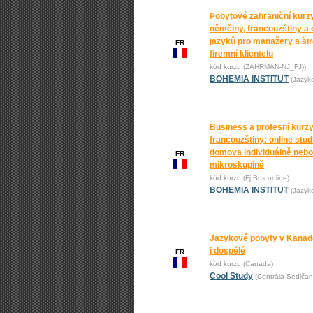
Pobytové zahraniční kurz
němčiny, francouzštiny a 
jazyků pro manažery a ši
FR
firemní klientelu
kód kurzu (ZAHRMAN-NJ_FJ))
BOHEMIA INSTITUT
(Jazyk
Business a profesní kurz
francouzštiny: online stu
domova individuálně nebo
FR
mikroskupině
kód kurzu (Fj Bus online)
BOHEMIA INSTITUT
(Jazyk
Jazykové pobyty v Kanadě
i dospělé
FR
kód kurzu (Canada)
Cool Study
(Centrála Sedlčan