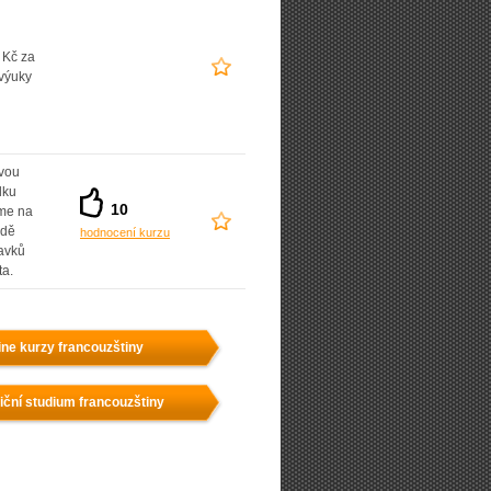
 Kč za
výuky
vou
dku
10
íme na
adě
hodnocení kurzu
avků
ta.
ine kurzy francouzštiny
iční studium francouzštiny