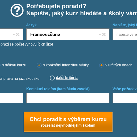
Potřebujete poradit?
Napište, jaký kurz hledáte a školy vá
Jazyk
Napište, jaký 
obrazí se počet vyhovujících škol
s délkou kurzu
s konkrétní intenzitou výuky
v určitých dnech
další kritéria
příprava na jaz. zkoušku
Kontaktní telefon (kam škola zavolá)
Vaše požadav