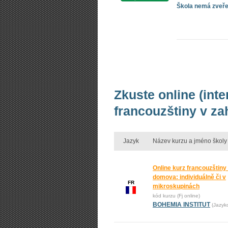
Škola nemá zveřej
Zkuste online (int
francouzštiny v za
Jazyk
Název kurzu a jméno školy
Online kurz francouzštiny
domova: individuálně či v
FR
mikroskupinách
kód kurzu (Fj online)
BOHEMIA INSTITUT
(Jazyk