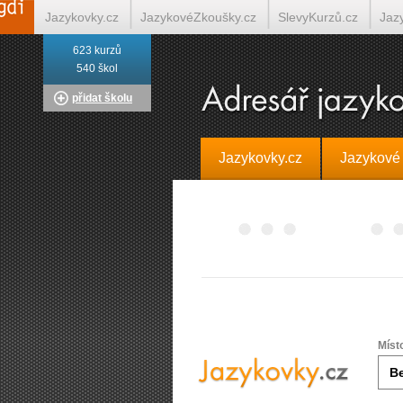
Jazykovky.cz
JazykovéZkoušky.cz
SlevyKurzů.cz
Jaz
623 kurzů
Italština on-line
Tlumočení-Překlady.cz
Překládá.cz
T
540 škol
přidat školu
Jazykovky.cz
Jazykové
Míst