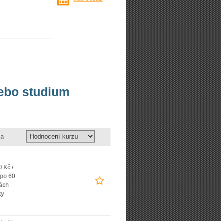
nebo studium
a
 Kč /
 po 60
ách
ky