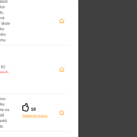
áleží
lce
tu,
ané
 škole
uhu
ního
amu.
 Kč
slevě)
vou
dku
10
íme na
adě
hodnocení kurzu
avků
ta.