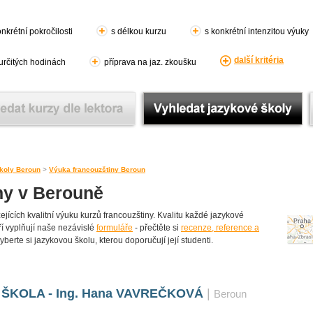
nkrétní pokročilosti
s délkou kurzu
s konkrétní intenzitou výuky
další kritéria
 určitých hodinách
příprava na jaz. zkoušku
koly Beroun
>
Výuka francouzštiny Beroun
ny v Berouně
ících kvalitní výuku kurzů francouzštiny. Kvalitu každé jazykové
teří vyplňují naše nezávislé
formuláře
- přečtěte si
recenze, reference a
yberte si jazykovou školu, kterou doporučují její studenti.
ŠKOLA - Ing. Hana VAVREČKOVÁ
|
Beroun