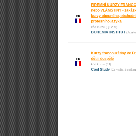
FIREMNÍ KURZY FRANC
nebo VLÁMŠTINY - zakáz
kurzy obecného, obchodní
FR
profesního jazyka
kód kurzu (Fj+V fir)
BOHEMIA INSTITUT
(Jazyk
Kurzy francouzštiny ve Fr
děti i dospělé
FR
kód kurzu (FJ)
Cool Study
(Centrála Sedlčan