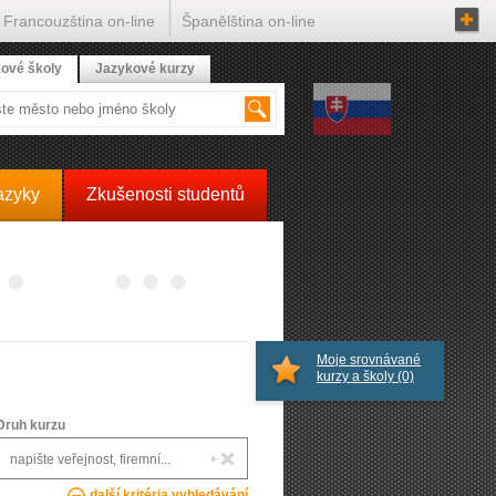
Francouzština on-line
Španělština on-line
ové školy
Jazykové kurzy
azyky
Zkušenosti studentů
Moje srovnávané
kurzy a školy
(0)
Druh kurzu
další kritéria vyhledávání