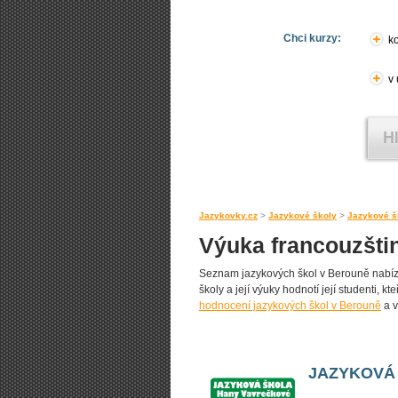
Chci kurzy:
ko
v
Jazykovky.cz
>
Jazykové školy
>
Jazykové š
Výuka francouzšti
Seznam jazykových škol v Berouně nabízej
školy a její výuky hodnotí její studenti, k
hodnocení jazykových škol v Berouně
a v
JAZYKOVÁ 