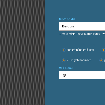
Místo studia
Určete místo, jazyk a druh kurzu - z
Chci kurzy:
konkrétní pokročilosti
v určitých hodinách
Váš e-mail