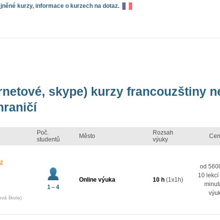
něné kurzy, informace o kurzech na dotaz.
ernetové, skype) kurzy francouzštiny 
hraničí
Poč.
Rozsah
Město
Cen
studentů
výuky
 z
od 5600
10 lekcí
Online výuka
10 h
(1x1h)
minut
1 – 4
výu
ová škola)