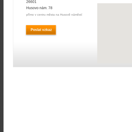
26601
Husovo nám. 78
přímo v centru města na Husově náměstí
Poslat vzkaz