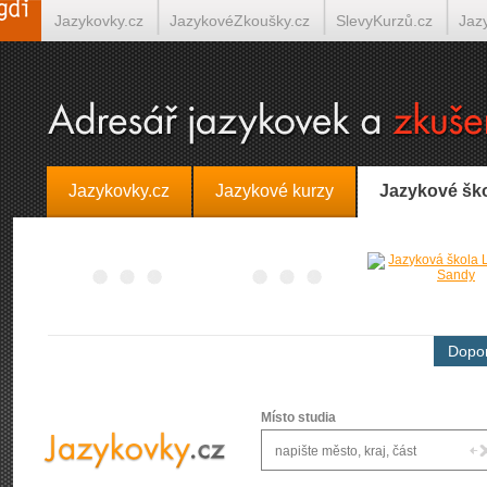
Jazykovky.cz
JazykovéZkoušky.cz
SlevyKurzů.cz
Jaz
Španělština on-line
Italština on-line
Tlumočení-Překlady.
Jazykovky.cz
Jazykové kurzy
Jazykové šk
Dopor
Místo studia