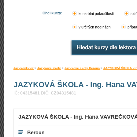
Chci kurzy:
konkrétní pokročilosti
s d
v určitých hodinách
přípr
Jazykovky.cz
>
Jazykové školy
>
Jazykové školy Beroun
>
JAZYKOVÁ ŠKOLA - I
JAZYKOVÁ ŠKOLA - Ing. Hana 
IČ:
04315481
DIČ:
CZ04315481
JAZYKOVÁ ŠKOLA - Ing. Hana VAVREČKOV
Beroun