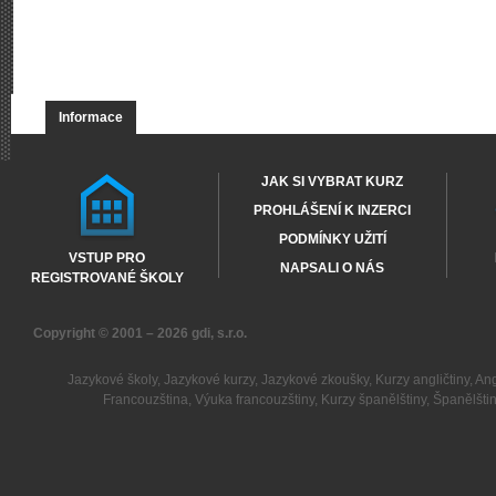
Informace
JAK SI VYBRAT KURZ
PROHLÁŠENÍ K INZERCI
PODMÍNKY UŽITÍ
VSTUP PRO
NAPSALI O NÁS
REGISTROVANÉ ŠKOLY
Copyright © 2001 – 2026
gdi, s.r.o.
Jazykové školy
,
Jazykové kurzy
,
Jazykové zkoušky
,
Kurzy angličtiny
,
Ang
Francouzština
,
Výuka francouzštiny
,
Kurzy španělštiny
,
Španělšti