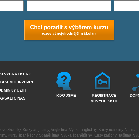
SI VYBRAT KURZ
ÁŠENÍ K INZERCI
DMÍNKY UŽITÍ
KDO JSME
REGISTRACE
DOP
APSALI O NÁS
NOVÝCH ŠKOL
kové zkoušky
,
Kurzy angličtiny
,
Angličtina
,
Výuka angličtiny
,
Kurzy němčiny
,
Němčin
tiny
,
Kurzy španělštiny
,
Španělština
,
Výuka španělštiny
,
Kurzy italštiny
,
Italština
,
Výu