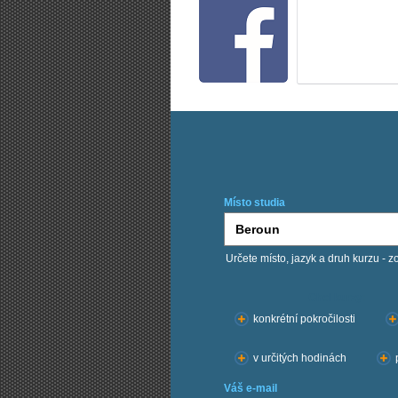
Místo studia
Určete místo, jazyk a druh kurzu - z
Chci kurzy:
konkrétní pokročilosti
v určitých hodinách
Váš e-mail