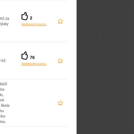
2
 Kč za
výuky
hodnocení kurzu
76
9 Kč
hodnocení kurzu
áleží
lce
tu,
ané
 škole
uhu
ního
amu.