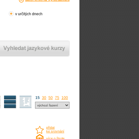
v určitých dnech
15
30
50
75
100
přidat
ke srovnání
více o škole