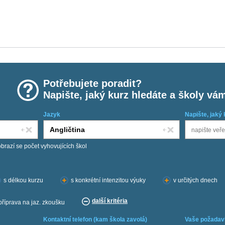
Potřebujete poradit?
Napište, jaký kurz hledáte a školy vá
Jazyk
Napište, jaký 
obrazí se počet vyhovujících škol
s délkou kurzu
s konkrétní intenzitou výuky
v určitých dnech
další kritéria
příprava na jaz. zkoušku
Kontaktní telefon (kam škola zavolá)
Vaše požadav