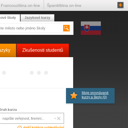
Francouzština on-line
Španělština on-line
ové školy
Jazykové kurzy
azyky
Zkušenosti studentů
Moje srovnávané
kurzy a školy
(0)
Druh kurzu
další kritéria vyhledávání