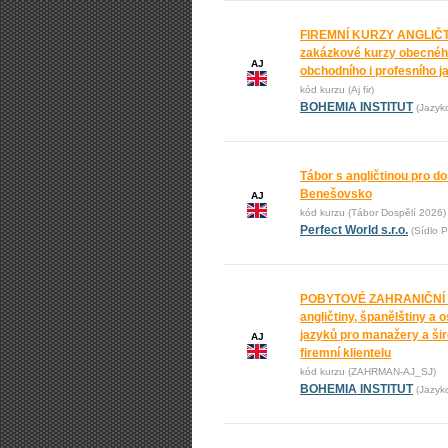
FIREMNÍ KURZY ANGLIČT
zakázkové kurzy obecnéh
AJ
obchodního i profesního j
kód kurzu (Aj fir)
BOHEMIA INSTITUT
(Jazyk
Tábor s angličtinou pro do
Benešovsko
AJ
kód kurzu (Tábor Dospělí 2026)
Perfect World s.r.o.
(Sídlo P
POBYTOVÉ ZAHRANIČNÍ
angličtiny, španělštiny a 
jazyků pro manažery a ši
AJ
firemní klientelu
kód kurzu (ZAHRMAN-AJ_SJ)
BOHEMIA INSTITUT
(Jazyk