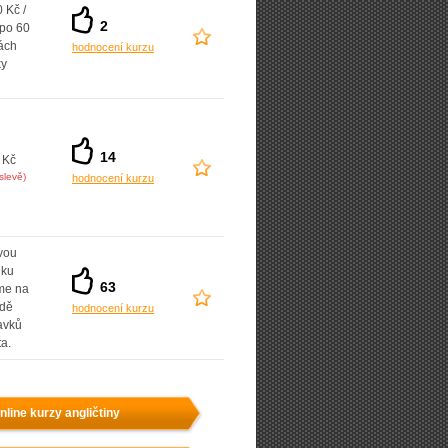
 Kč /
2
 po 60
ách
hodnocení kurzu
ky
14
 Kč
slevě)
hodnocení kurzu
vou
dku
63
íme na
adě
hodnocení kurzu
avků
ta.
nline kurzy angličtiny