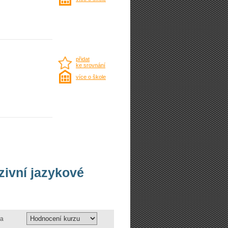
přidat
ke srovnání
více o škole
nzivní jazykové
a