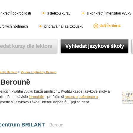
nkrétní pokročilosti
s délkou kurzu
s konkrétní intenzitou výuky
další kritéria
 určitých hodinách
příprava na jaz. zkoušku
koly Beroun
>
Výuka angličtiny Beroun
v Berouně
cích kvalitní výuku kurzů angličtiny. Kvalitu každé jazykové školy a
lňují naše nezávislé
formuláře
- přečtěte si
recenze, reference a
yberte si jazykovou školu, kterou doporučují její studenti.
 centrum BRILANT
|
Beroun