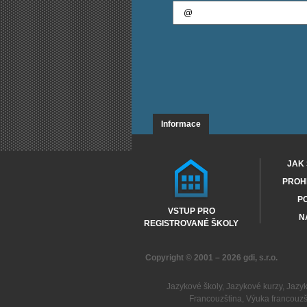
Informace
JAK 
PROHL
PO
VSTUP PRO
N
REGISTROVANÉ ŠKOLY
Copyright © 2001 – 2026
gdi, s.r.o.
Jazykové školy
,
Jazykové kurzy
,
Jazy
Francouzština
,
Výuka francouzš