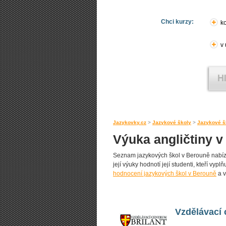
Chci kurzy:
ko
v
Jazykovky.cz
>
Jazykové školy
>
Jazykové š
Výuka angličtiny 
Seznam jazykových škol v Berouně nabízejí
její výuky hodnotí její studenti, kteří vyp
hodnocení jazykových škol v Berouně
a v
Vzdělávací