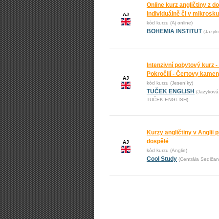
Online kurz angličtiny z 
individuálně či v mikrosk
AJ
kód kurzu (Aj online)
BOHEMIA INSTITUT
(Jazyk
Intenzivní pobytový kurz -
Pokročilí - Čertovy kame
AJ
kód kurzu (Jeseníky)
TUČEK ENGLISH
(Jazyková
TUČEK ENGLISH)
Kurzy angličtiny v Anglii pr
dospělé
AJ
kód kurzu (Anglie)
Cool Study
(Centrála Sedlčan