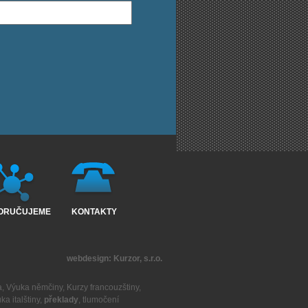
ORUČUJEME
KONTAKTY
webdesign:
Kurzor, s.r.o.
a
,
Výuka němčiny
,
Kurzy francouzštiny
,
ka italštiny
,
překlady
,
tlumočení