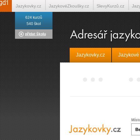
Jazykovky.cz
JazykovéZkoušky.cz
SlevyKurzů.cz
Jaz
624 kurzů
Italština on-line
Tlumočení-Překlady.cz
Překládá.cz
T
540 škol
přidat školu
Jazykovky.cz
Jazykové
Míst