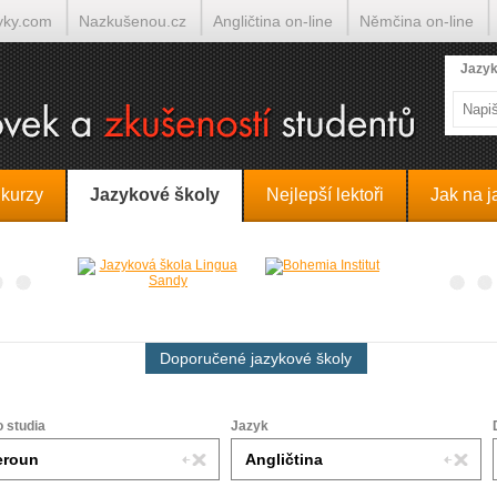
yky.com
Nazkušenou.cz
Angličtina on-line
Němčina on-line
lumočí.cz
Jazyk
 kurzy
Jazykové školy
Nejlepší lektoři
Jak na j
Doporučené jazykové školy
o studia
Jazyk