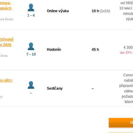
domova:
od 5600
upinách
10 lekcí
Online výuka
10 h
(1x1h)
minut
1 – 4
výu
ová škola)
 Středně
ny 2026
4 300
Hodonín
45 h
(po 25% 
7 – 10
 škola
Ceno
o děti i
nabí
připrav
Sedlčany
–
zákl
–
požad
y)
klien
O