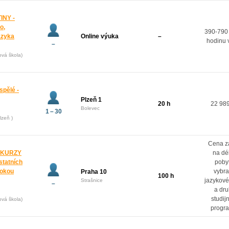
INY -
o,
390-790
azyka
Online výuka
–
hodinu 
–
ová škola)
spělé -
Plzeň 1
20 h
22 98
Bolevec
1 – 30
lzeň )
Cena z
 KURZY
na dé
ostatních
poby
rokou
vybr
Praha 10
100 h
jazykové
Strašnice
–
a dr
studij
ová škola)
progr