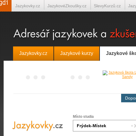
Jazykovky.cz
JazykovéZkoušky.cz
SlevyKurzů.cz
Jaz
Španělština on-line
Italština on-line
Tlumočení-Překlady.
Jazykovky.cz
Jazykové kurzy
Jazykové šk
Dopor
Místo studia