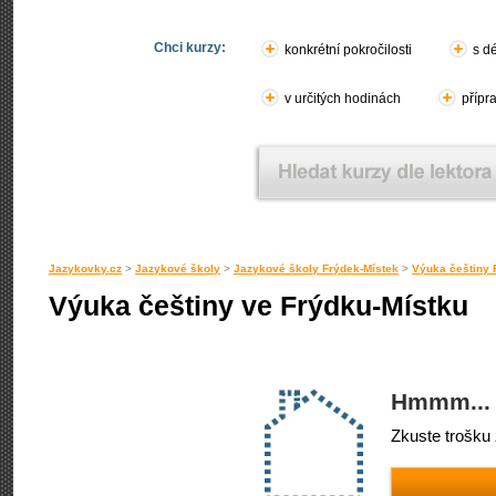
Chci kurzy:
konkrétní pokročilosti
s d
v určitých hodinách
přípr
Jazykovky.cz
>
Jazykové školy
>
Jazykové školy Frýdek-Místek
>
Výuka češtiny 
Výuka češtiny ve Frýdku-Místku
Hmmm... 
Zkuste trošku 