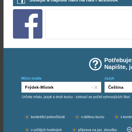
Potřebuje
Napište, 
Místo studia
Jazyk
Určete místo, jazyk a druh kurzu - zobrazí se počet vyhovujících škol
Chci kurzy:
konkrétní pokročilosti
s délkou kurzu
s konkr
v určitých hodinách
příprava na jaz. zkoušku