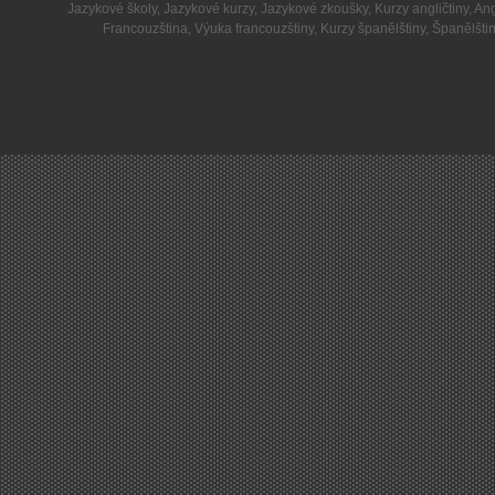
Jazykové školy
,
Jazykové kurzy
,
Jazykové zkoušky
,
Kurzy angličtiny
,
Ang
Francouzština
,
Výuka francouzštiny
,
Kurzy španělštiny
,
Španělšti