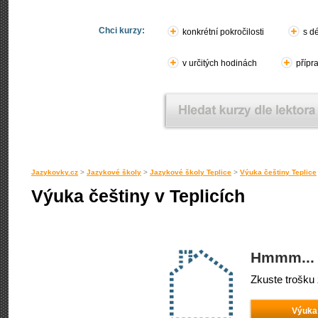
Chci kurzy:
konkrétní pokročilosti
s d
v určitých hodinách
přípr
Jazykovky.cz
>
Jazykové školy
>
Jazykové školy Teplice
>
Výuka češtiny Teplice
Výuka češtiny v Teplicích
Hmmm... 
Zkuste trošku 
Výuka 