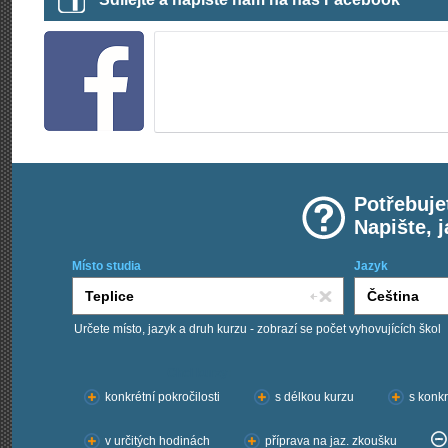
Potřebuje
Napište, 
Místo studia
Jazyk
Určete místo, jazyk a druh kurzu - zobrazí se počet vyhovujících škol
Chci kurzy:
konkrétní pokročilosti
s délkou kurzu
s konkr
v určitých hodinách
příprava na jaz. zkoušku