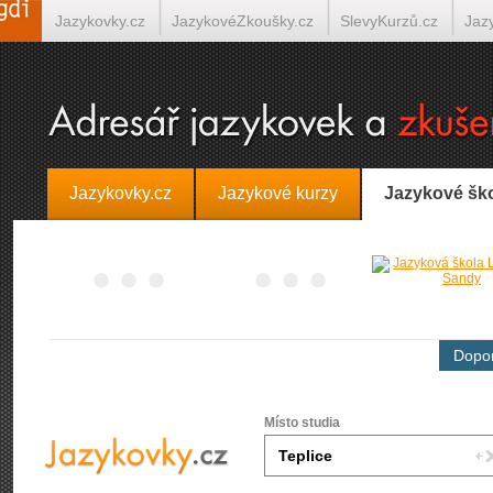
Jazykovky.cz
JazykovéZkoušky.cz
SlevyKurzů.cz
Jaz
Španělština on-line
Italština on-line
Tlumočení-Překlady.
Jazykovky.cz
Jazykové kurzy
Jazykové šk
Dopor
Místo studia