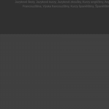
Jazykové školy
,
Jazykové kurzy
,
Jazykové zkoušky
,
Kurzy angličtiny
,
Ang
Francouzština
,
Výuka francouzštiny
,
Kurzy španělštiny
,
Španělšti