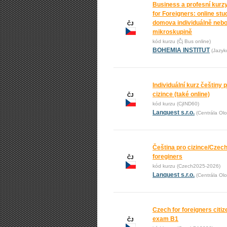
Business a profesní kurz
for Foreigners: online stu
domova individuálně nebo
ČJ
mikroskupině
kód kurzu (Čj Bus online)
BOHEMIA INSTITUT
(Jazyk
Individuální kurz češtiny 
cizince (také online)
ČJ
kód kurzu (CjIND60)
Lanquest s.r.o.
(Centrála Ol
Čeština pro cizince/Czech
foreginers
ČJ
kód kurzu (Czech2025-2026)
Lanquest s.r.o.
(Centrála Ol
Czech for foreigners citi
exam B1
ČJ