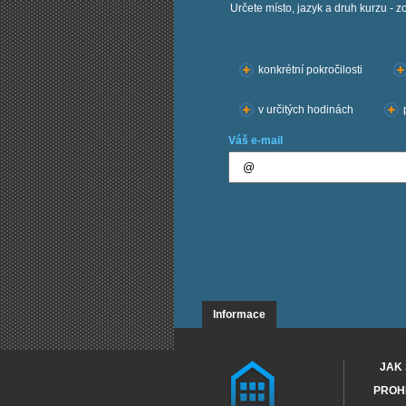
Určete místo, jazyk a druh kurzu - z
Chci kurzy:
konkrétní pokročilosti
v určitých hodinách
Váš e-mail
Informace
JAK 
PROHL