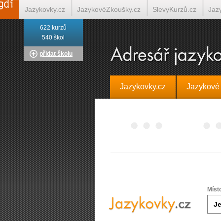
Jazykovky.cz
JazykovéZkoušky.cz
SlevyKurzů.cz
Jaz
622 kurzů
Italština on-line
Tlumočení-Překlady.cz
Překládá.cz
T
540 škol
přidat školu
Jazykovky.cz
Jazykové
Míst