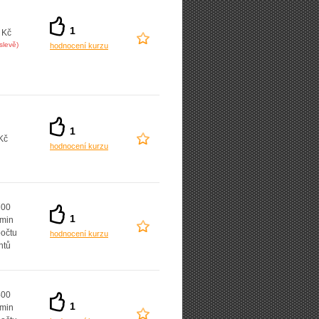
1
 Kč
slevě)
hodnocení kurzu
1
Kč
hodnocení kurzu
700
1
 min
počtu
hodnocení kurzu
ntů
400
1
 min