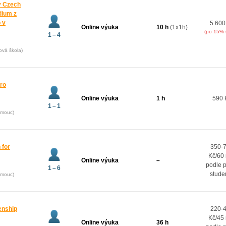
y Czech
dium z
 v
5 600
Online výuka
10 h
(1x1h)
(po 15% 
1 – 4
ová škola)
pro
Online výuka
1 h
590 
1 – 1
omouc)
 for
350-
Kč/60
Online výuka
–
podle 
1 – 6
stude
omouc)
zenship
220-
Kč/45
Online výuka
36 h