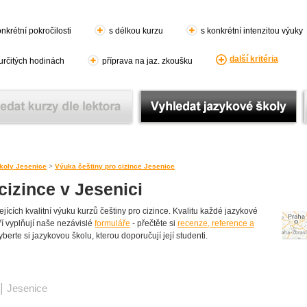
nkrétní pokročilosti
s délkou kurzu
s konkrétní intenzitou výuky
další kritéria
 určitých hodinách
příprava na jaz. zkoušku
koly Jesenice
>
Výuka češtiny pro cizince Jesenice
cizince v Jesenici
ících kvalitní výuku kurzů češtiny pro cizince. Kvalitu každé jazykové
teří vyplňují naše nezávislé
formuláře
- přečtěte si
recenze, reference a
berte si jazykovou školu, kterou doporučují její studenti.
|
Jesenice