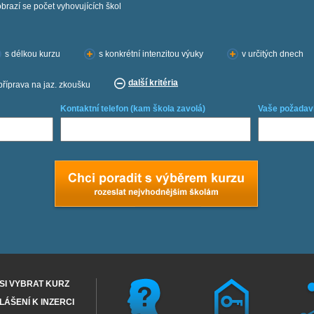
obrazí se počet vyhovujících škol
s délkou kurzu
s konkrétní intenzitou výuky
v určitých dnech
další kritéria
příprava na jaz. zkoušku
Kontaktní telefon (kam škola zavolá)
Vaše požadav
SI VYBRAT KURZ
ÁŠENÍ K INZERCI