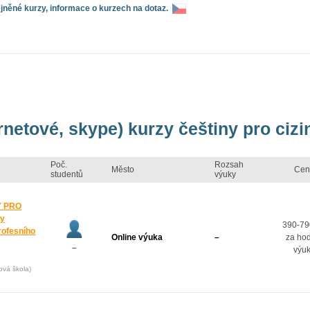
něné kurzy, informace o kurzech na dotaz.
rnetové, skype) kurzy češtiny pro cizi
Poč.
Rozsah
Město
Cen
studentů
výuky
Y PRO
zy
390-79
rofesního
Online výuka
–
za ho
–
výu
ová škola)