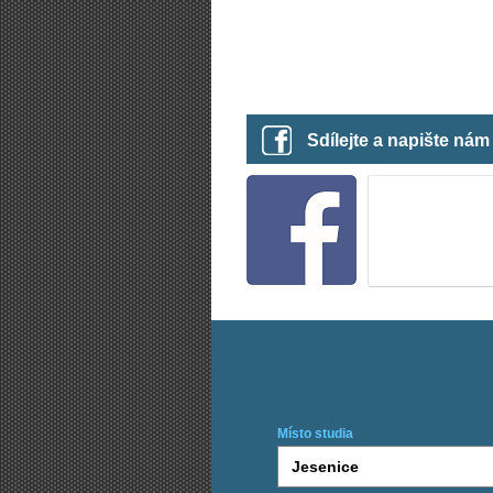
Sdílejte a napište ná
Místo studia