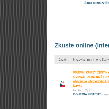
Škola nemá zveřej
Zkuste online (inte
Jazyk
Název kurzu a jméno školy
FIREMNÍ KURZY ČEŠTIN
CIZINCE - zakázkové kur
obecného, obchodního i p
ČJ
jazyka
kód kurzu (Čj fir 1)
BOHEMIA INSTITUT
(Jazyk