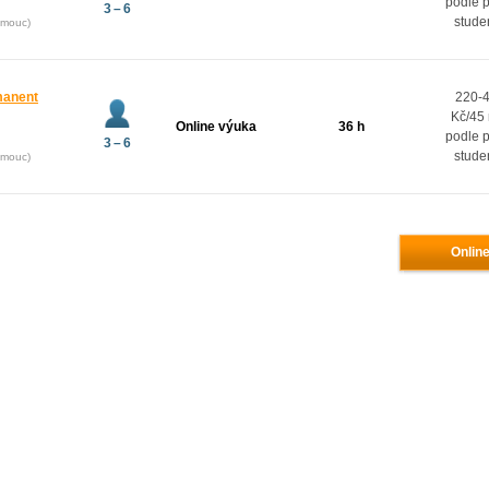
podle 
3 – 6
stude
omouc)
manent
220-
Kč/45
Online výuka
36 h
podle 
3 – 6
stude
omouc)
Online