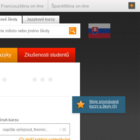
Francouzština on-line
Španělština on-line
ové školy
Jazykové kurzy
azyky
Zkušenosti studentů
Moje srovnávané
kurzy a školy
(0)
Druh kurzu
další kritéria vyhledávání