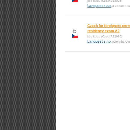
kód kurzu (CzechB12026)
Lanquest s.r.o.
(Centrála Ol
Czech for foreigners per
residency exam A2
ČJ
kód kurzu (CzechA22026)
Lanquest s.r.o.
(Centrála Ol