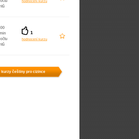
počtu
hodnocení kurzu
ntů
400
1
 min
počtu
hodnocení kurzu
ntů
 kurzy češtiny pro cizince