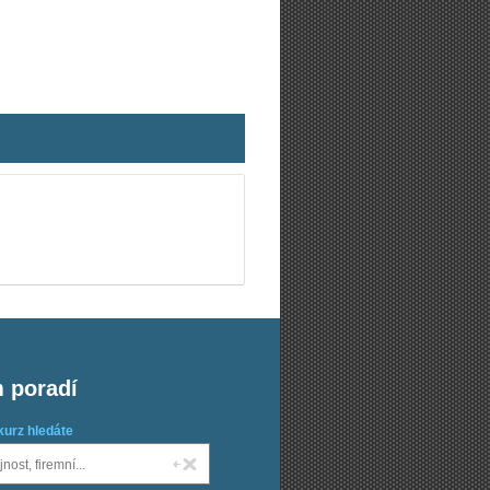
m poradí
kurz hledáte