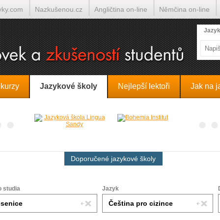
yky.com
Nazkušenou.cz
Angličtina on-line
Němčina on-line
lumočí.cz
Jazyk
 kurzy
Jazykové školy
Nejlepší lektoři
Jak na j
Doporučené jazykové školy
o studia
Jazyk