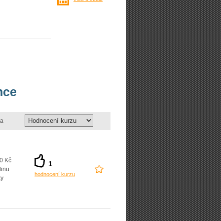
nce
a
0 Kč
1
dinu
hodnocení kurzu
ky