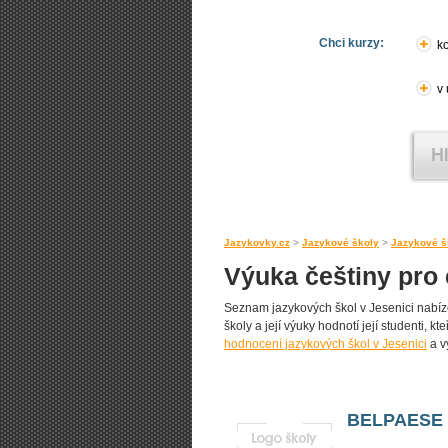
Chci kurzy:
ko
v
Jazykovky.cz
>
Jazykové školy
>
Jazykové š
Výuka češtiny pro 
Seznam jazykových škol v Jesenici nabízej
školy a její výuky hodnotí její studenti, k
hodnocení jazykových škol v Jesenici
a vy
BELPAESE