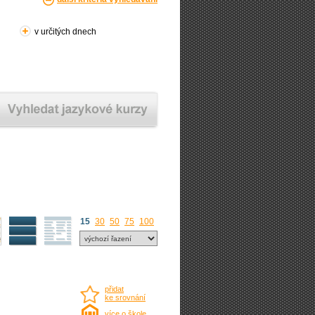
v určitých dnech
15
30
50
75
100
přidat
ke srovnání
více o škole