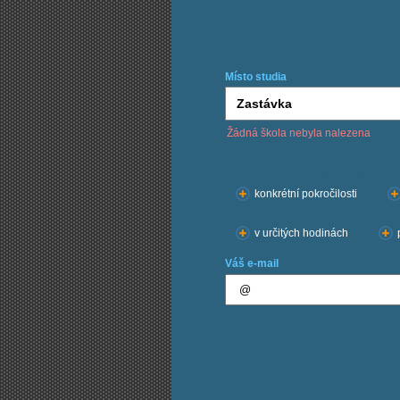
Místo studia
Žádná škola nebyla nalezena
Chci kurzy:
konkrétní pokročilosti
v určitých hodinách
Váš e-mail