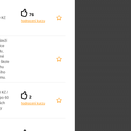
76
9 Kč
hodnocení kurzu
áleží
lce
tu,
ané
 škole
uhu
ního
amu.
 Kč /
2
 po 60
ách
hodnocení kurzu
ky