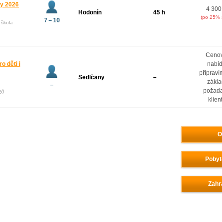
ny 2026
4 300
Hodonín
45 h
(po 25% 
7 – 10
 škola
Ceno
o děti i
nabí
připrav
Sedlčany
–
zákl
–
požad
y)
klien
O
Pobyt
Zahr