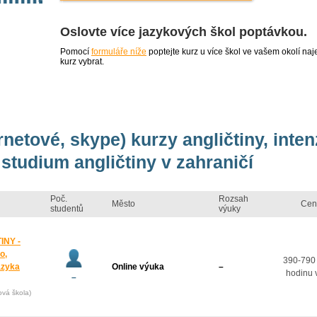
Oslovte více jazykových škol poptávkou.
Pomocí
formuláře níže
poptejte kurz u více škol ve vašem okolí 
kurz vybrat.
rnetové, skype) kurzy angličtiny, inte
studium angličtiny v zahraničí
Poč.
Rozsah
Město
Cen
studentů
výuky
INY -
o,
390-790
azyka
Online výuka
–
hodinu 
–
ová škola)