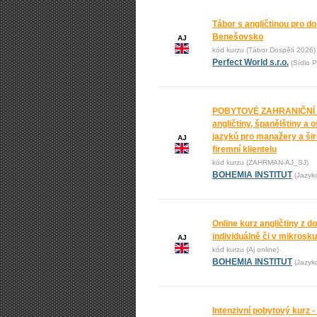
Tábor s angličtinou pro do
Benešovsko
AJ
kód kurzu (Tábor Dospělí 2026)
Perfect World s.r.o.
(Sídlo P
POBYTOVÉ ZAHRANIČNÍ
angličtiny, španělštiny a 
jazyků pro manažery a ši
AJ
firemní klientelu
kód kurzu (ZAHRMAN-AJ_SJ)
BOHEMIA INSTITUT
(Jazyk
Online kurz angličtiny z 
individuálně či v mikrosk
AJ
kód kurzu (Aj online)
BOHEMIA INSTITUT
(Jazyk
Intenzivní pobytový kurz -