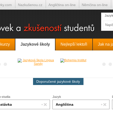
yky.com
Nazkušenou.cz
Angličtina on-line
Němčina on-line
lumočí.cz
Jazyk
 kurzy
Jazykové školy
Nejlepší lektoři
Jak na j
Doporučené jazykové školy
o studia
Jazyk