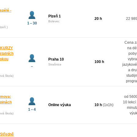
spělé -
Plzeň 1
20 h
22 98
Bolevec
1 – 30
lzeň )
Cena z
 KURZY
na dé
ostatních
poby
rokou
vybr
Praha 10
100 h
jazykové
Strašnice
–
a dr
studij
ová škola)
progr
domova:
od 5600
upinách
10 lekcí
Online výuka
10 h
(1x1h)
minut
1 – 4
výu
ová škola)
 Středně