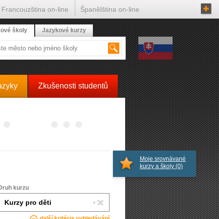
Francouzština on-line
Španělština on-line
ové školy
Jazykové kurzy
azyky
Zkušenosti studentů
Moje srovnávané
kurzy a školy
(0)
Druh kurzu
další kritéria vyhledávání