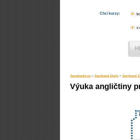
Chci kurzy:
ko
v
Jazykovky.cz
>
Jazykové školy
>
Jazykové š
Výuka angličtiny p