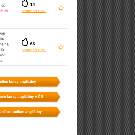
14
 Kč
slevě)
hodnocení kurzu
vou
dku
63
íme na
adě
hodnocení kurzu
avků
ta.
nline kurzy angličtiny
ové kurzy angličtiny v ČR
aniční studium angličtiny