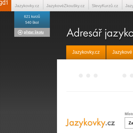
Jazykovky.cz
JazykovéZkoušky.cz
SlevyKurzů.cz
Jaz
621 kurzů
Italština on-line
Tlumočení-Překlady.cz
Překládá.cz
T
540 škol
přidat školu
Jazykovky.cz
Jazykové
Míst