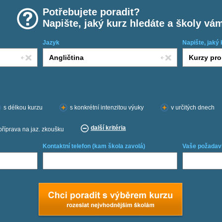
Potřebujete poradit?
Napište, jaký kurz hledáte a školy vá
Jazyk
Napište, jaký 
s délkou kurzu
s konkrétní intenzitou výuky
v určitých dnech
další kritéria
příprava na jaz. zkoušku
Kontaktní telefon (kam škola zavolá)
Vaše požadav