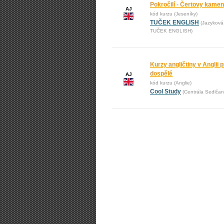
Pokročilí - Čertovy kame
AJ
kód kurzu (Jeseníky)
TUČEK ENGLISH
(Jazyková
TUČEK ENGLISH)
Kurzy angličtiny v Anglii pr
dospělé
AJ
kód kurzu (Anglie)
Cool Study
(Centrála Sedlčan