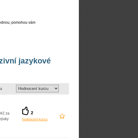
najednou; pomohou vám
nzivní jazykové
a
2
 Kč za
výuky
hodnocení kurzu