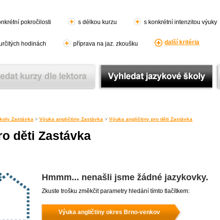
nkrétní pokročilosti
s délkou kurzu
s konkrétní intenzitou výuky
další kritéria
 určitých hodinách
příprava na jaz. zkoušku
koly Zastávka
>
Výuka angličtiny Zastávka
>
Výuka angličtiny pro děti Zastávka
ro děti Zastávka
Hmmm... nenašli jsme žádné jazykovky.
Zkuste trošku změkčit parametry hledání tímto tlačítkem:
Výuka angličtiny okres Brno-venkov