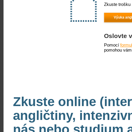
Zkuste trošku 
Výuka angl
Oslovte 
Pomocí
formu
pomohou vám 
Zkuste online (inte
angličtiny, intenzi
nás nebo studium an