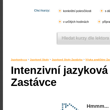
Chci kurzy:
konkrétní pokročilosti
s d
v určitých hodinách
přípr
Jazykovky.cz
>
Jazykové školy
>
Jazykové školy Zastávka
>
Výuka angličtiny Za
Intenzivní jazyková
Zastávce
Hmmm... 