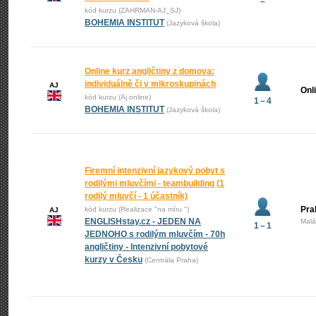
–
kód kurzu (ZAHRMAN-AJ_SJ)
BOHEMIA INSTITUT
(Jazyková škola)
Online kurz angličtiny z domova:
individuálně či v mikroskupinách
AJ
Onl
kód kurzu (Aj online)
1 – 4
BOHEMIA INSTITUT
(Jazyková škola)
Firemní intenzivní jazykový pobyt s
rodilými mluvčími - teambuilding (1
rodilý mluvčí - 1 účastník)
Pra
kód kurzu (Realizace "na míru ")
AJ
ENGLISHstay.cz - JEDEN NA
Malá
1 – 1
JEDNOHO s rodilým mluvčím - 70h
angličtiny - Intenzivní pobytové
kurzy v Česku
(Centrála Praha)