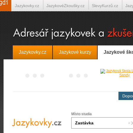
Jazykovky.cz
JazykovéZkoušky.cz
SlevyKurzů.cz
Jaz
Španělština on-line
Italština on-line
Tlumočení-Překlady.
Jazykovky.cz
Jazykové kurzy
Jazykové šk
Dopor
Místo studia