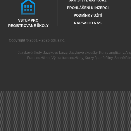
JAK SI VYBRAT KURZ
PROHLÁŠENÍ K INZERCI
PODMÍNKY UŽITÍ
VSTUP PRO
NAPSALI O NÁS
REGISTROVANÉ ŠKOLY
Copyright © 2001 – 2026
gdi, s.r.o.
Jazykové školy
,
Jazykové kurzy
,
Jazykové zkoušky
,
Kurzy angličtiny
,
Ang
Francouzština
,
Výuka francouzštiny
,
Kurzy španělštiny
,
Španělšti