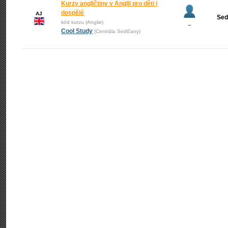
Kurzy angličtiny v Anglii pro děti i
dospělé
AJ
Sed
kód kurzu (Anglie)
–
Cool Study
(Centrála Sedlčany)