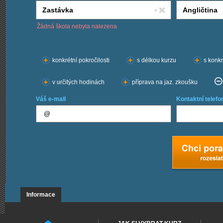
Žádná škola nebyla nalezena
Chci kurzy:
konkrétní pokročilosti
s délkou kurzu
s konkr
v určitých hodinách
příprava na jaz. zkoušku
Váš e-mail
Kontaktní telefo
Informace