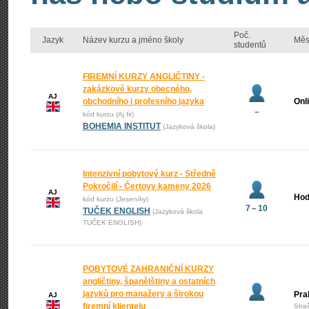
Poč.
Jazyk
Název kurzu a jméno školy
Měs
studentů
FIREMNÍ KURZY ANGLIČTINY -
zakázkové kurzy obecného,
AJ
obchodního i profesního jazyka
Onl
–
kód kurzu (Aj fir)
BOHEMIA INSTITUT
(Jazyková škola)
Intenzivní pobytový kurz - Středně
Pokročilí - Čertovy kameny 2026
AJ
Hod
kód kurzu (Jeseníky)
7 – 10
TUČEK ENGLISH
(Jazyková škola
TUČEK ENGLISH)
POBYTOVÉ ZAHRANIČNÍ KURZY
angličtiny, španělštiny a ostatních
jazyků pro manažery a širokou
Pra
AJ
firemní klientelu
Stra