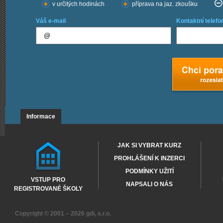
v určitých hodinách
příprava na jaz. zkoušku
Váš e-mail
Kontaktní telefo
Informace
JAK SI VYBRAT KURZ
PROHLÁŠENÍ K INZERCI
PODMÍNKY UŽITÍ
VSTUP PRO
NAPSALI O NÁS
REGISTROVANÉ ŠKOLY
Copyright © 2001 – 2026
gdi, s.r.o.