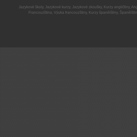
Jazykové školy
,
Jazykové kurzy
,
Jazykové zkoušky
,
Kurzy angličtiny
,
Ang
Francouzština
,
Výuka francouzštiny
,
Kurzy španělštiny
,
Španělšti