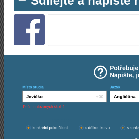
Sdílejte a napišt
Potřebuje
Napište, 
Místo studia
Jazyk
Počet nalezených škol: 1
Chci kurzy:
konkrétní pokročilosti
s délkou kurzu
s konkr