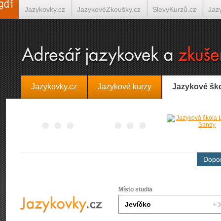
Jazykovky.cz
JazykovéZkoušky.cz
SlevyKurzů.cz
Jaz
Španělština on-line
Italština on-line
Tlumočení-Překlady.
Jazykovky.cz
Jazykové kurzy
Jazykové šk
Dopor
Místo studia