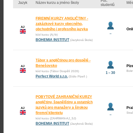
Poč.
Jazyk
Název kurzu a jméno školy
Měs
studentů
FIREMNÍ KURZY ANGLIČTINY -
zakázkové kurzy obecného,
AJ
obchodního i profesního jazyka
Onl
–
kód kurzu (Aj fir)
BOHEMIA INSTITUT
(Jazyková škola)
Tábor s angličtinou pro dospělé -
Benešovsko
Plz
AJ
Bole
kód kurzu (Tábor Dospělí 2026)
1 – 30
Perfect World s.r.o.
(Sídlo Plzeň )
POBYTOVÉ ZAHRANIČNÍ KURZY
angličtiny, španělštiny a ostatních
jazyků pro manažery a širokou
Pra
AJ
firemní klientelu
Stra
–
kód kurzu (ZAHRMAN-AJ_SJ)
BOHEMIA INSTITUT
(Jazyková škola)