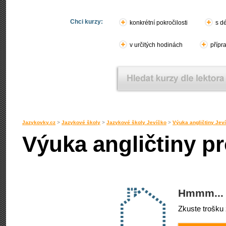
Chci kurzy:
konkrétní pokročilosti
s d
v určitých hodinách
přípr
Jazykovky.cz
>
Jazykové školy
>
Jazykové školy Jevíčko
>
Výuka angličtiny Jev
Výuka angličtiny pr
Hmmm... 
Zkuste trošku 