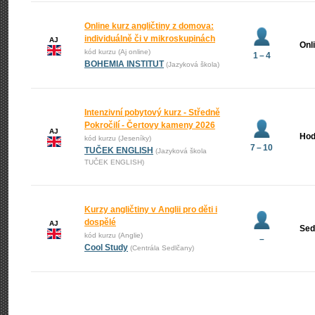
Online kurz angličtiny z domova:
individuálně či v mikroskupinách
AJ
Onl
kód kurzu (Aj online)
1 – 4
BOHEMIA INSTITUT
(Jazyková škola)
Intenzivní pobytový kurz - Středně
Pokročilí - Čertovy kameny 2026
AJ
Hod
kód kurzu (Jeseníky)
7 – 10
TUČEK ENGLISH
(Jazyková škola
TUČEK ENGLISH)
Kurzy angličtiny v Anglii pro děti i
dospělé
AJ
Sed
kód kurzu (Anglie)
–
Cool Study
(Centrála Sedlčany)