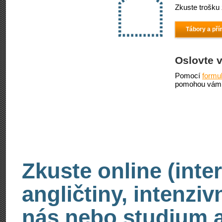
Zkuste trošku 
Tábory a pří
Oslovte 
Pomocí
formu
pomohou vám 
Zkuste online (inte
angličtiny, intenzi
nás nebo studium an