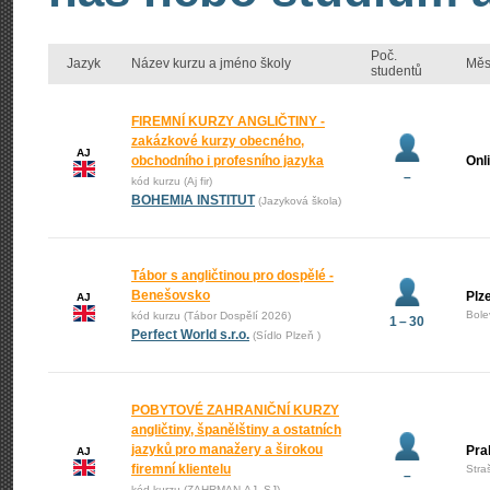
Poč.
Jazyk
Název kurzu a jméno školy
Měs
studentů
FIREMNÍ KURZY ANGLIČTINY -
zakázkové kurzy obecného,
AJ
obchodního i profesního jazyka
Onl
–
kód kurzu (Aj fir)
BOHEMIA INSTITUT
(Jazyková škola)
Tábor s angličtinou pro dospělé -
Benešovsko
Plz
AJ
Bole
kód kurzu (Tábor Dospělí 2026)
1 – 30
Perfect World s.r.o.
(Sídlo Plzeň )
POBYTOVÉ ZAHRANIČNÍ KURZY
angličtiny, španělštiny a ostatních
jazyků pro manažery a širokou
Pra
AJ
firemní klientelu
Stra
–
kód kurzu (ZAHRMAN-AJ_SJ)