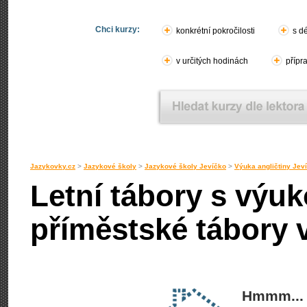
Chci kurzy:
konkrétní pokročilosti
s d
v určitých hodinách
přípr
Jazykovky.cz
>
Jazykové školy
>
Jazykové školy Jevíčko
>
Výuka angličtiny Jev
Letní tábory s výuk
příměstské tábory 
Hmmm... 