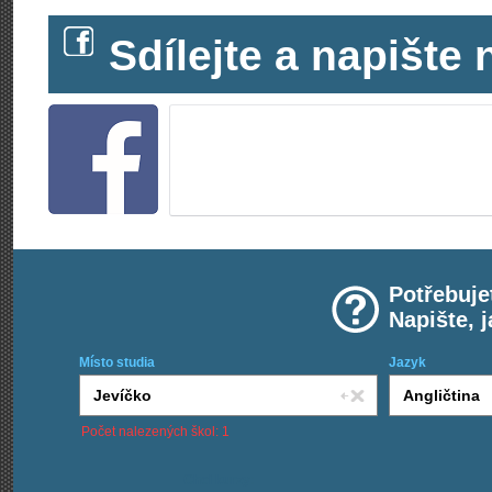
Sdílejte a napišt
Potřebuje
Napište, 
Místo studia
Jazyk
Počet nalezených škol: 1
Chci kurzy: