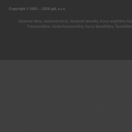
Copyright © 2001 – 2026
gdi, s.r.o.
Jazykové školy
,
Jazykové kurzy
,
Jazykové zkoušky
,
Kurzy angličtiny
,
Ang
Francouzština
,
Výuka francouzštiny
,
Kurzy španělštiny
,
Španělšti