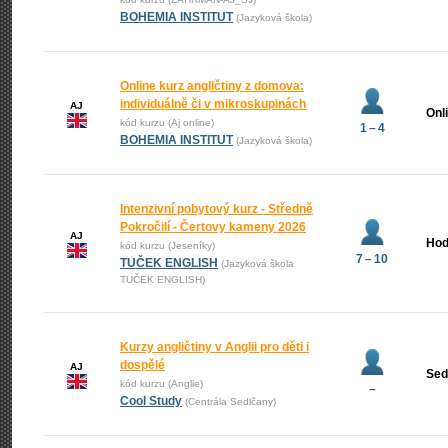
BOHEMIA INSTITUT
(Jazyková škola)
Online kurz angličtiny z domova:
individuálně či v mikroskupinách
AJ
Onl
kód kurzu (Aj online)
1 – 4
BOHEMIA INSTITUT
(Jazyková škola)
Intenzivní pobytový kurz - Středně
Pokročilí - Čertovy kameny 2026
AJ
Hod
kód kurzu (Jeseníky)
7 – 10
TUČEK ENGLISH
(Jazyková škola
TUČEK ENGLISH)
Kurzy angličtiny v Anglii pro děti i
dospělé
AJ
Sed
kód kurzu (Anglie)
–
Cool Study
(Centrála Sedlčany)