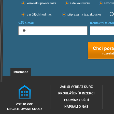
konkrétní pokročilosti
s délkou kurzu
s konkr
v určitých hodinách
příprava na jaz. zkoušku
Váš e-mail
Kontaktní telefo
Informace
JAK SI VYBRAT KURZ
PROHLÁŠENÍ K INZERCI
PODMÍNKY UŽITÍ
VSTUP PRO
NAPSALI O NÁS
REGISTROVANÉ ŠKOLY