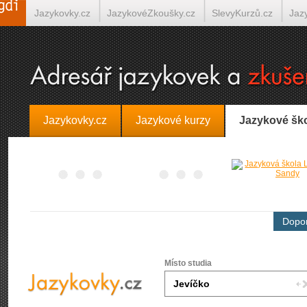
Jazykovky.cz
JazykovéZkoušky.cz
SlevyKurzů.cz
Jaz
Španělština on-line
Italština on-line
Tlumočení-Překlady.
Jazykovky.cz
Jazykové kurzy
Jazykové šk
Dopor
Místo studia