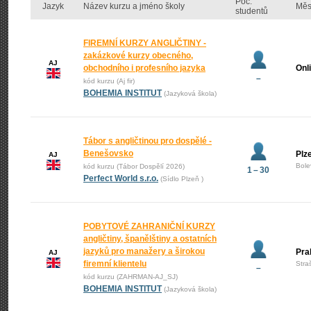
Poč.
Jazyk
Název kurzu a jméno školy
Měs
studentů
FIREMNÍ KURZY ANGLIČTINY -
zakázkové kurzy obecného,
AJ
obchodního i profesního jazyka
Onl
–
kód kurzu (Aj fir)
BOHEMIA INSTITUT
(Jazyková škola)
Tábor s angličtinou pro dospělé -
Benešovsko
Plz
AJ
Bole
kód kurzu (Tábor Dospělí 2026)
1 – 30
Perfect World s.r.o.
(Sídlo Plzeň )
POBYTOVÉ ZAHRANIČNÍ KURZY
angličtiny, španělštiny a ostatních
jazyků pro manažery a širokou
Pra
AJ
firemní klientelu
Stra
–
kód kurzu (ZAHRMAN-AJ_SJ)
BOHEMIA INSTITUT
(Jazyková škola)