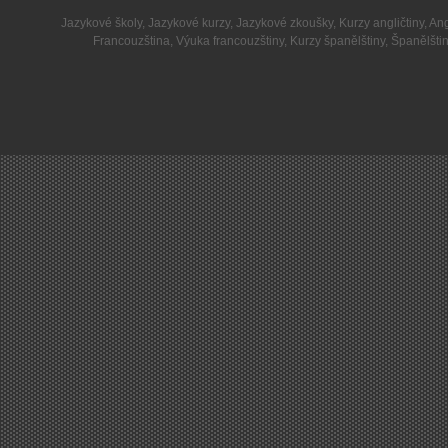
Jazykové školy
,
Jazykové kurzy
,
Jazykové zkoušky
,
Kurzy angličtiny
,
Ang
Francouzština
,
Výuka francouzštiny
,
Kurzy španělštiny
,
Španělšti