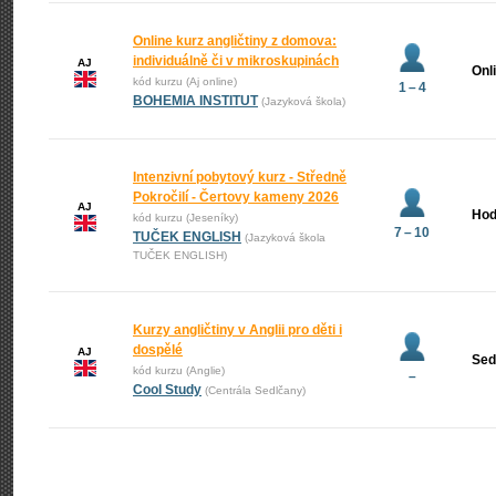
Online kurz angličtiny z domova:
individuálně či v mikroskupinách
AJ
Onl
kód kurzu (Aj online)
1 – 4
BOHEMIA INSTITUT
(Jazyková škola)
Intenzivní pobytový kurz - Středně
Pokročilí - Čertovy kameny 2026
AJ
Hod
kód kurzu (Jeseníky)
7 – 10
TUČEK ENGLISH
(Jazyková škola
TUČEK ENGLISH)
Kurzy angličtiny v Anglii pro děti i
dospělé
AJ
Sed
kód kurzu (Anglie)
–
Cool Study
(Centrála Sedlčany)