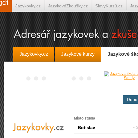
Jazykovky.cz
JazykovéZkoušky.cz
SlevyKurzů.cz
Jaz
Španělština on-line
Italština on-line
Tlumočení-Překlady.
Jazykovky.cz
Jazykové kurzy
Jazykové šk
Dopor
Místo studia