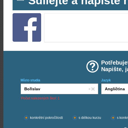
Sdílejte a napišt
Potřebuje
Napište, 
Místo studia
Jazyk
Počet nalezených škol: 1
Chci kurzy:
konkrétní pokročilosti
s délkou kurzu
s konkr