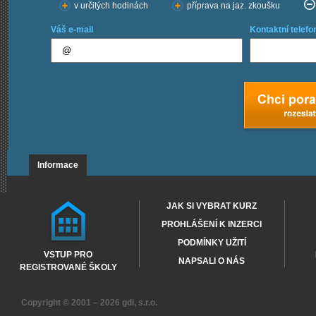
v určitých hodinách
příprava na jaz. zkoušku
Váš e-mail
Kontaktní telefo
Informace
JAK SI VYBRAT KURZ
PROHLÁŠENÍ K INZERCI
PODMÍNKY UŽITÍ
VSTUP PRO
NAPSALI O NÁS
REGISTROVANÉ ŠKOLY
Copyright © 2001 – 2026
gdi, s.r.o.