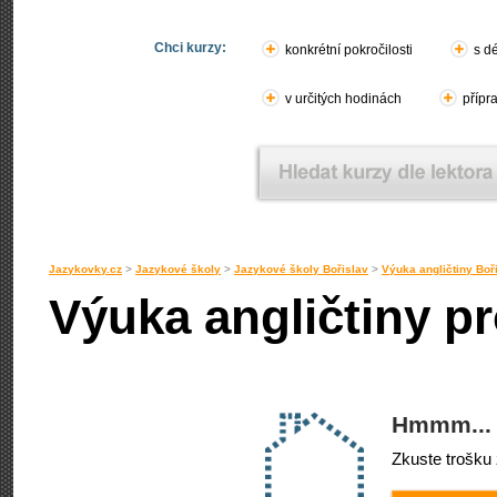
Chci kurzy:
konkrétní pokročilosti
s d
v určitých hodinách
přípr
Jazykovky.cz
>
Jazykové školy
>
Jazykové školy Bořislav
>
Výuka angličtiny Boř
Výuka angličtiny pr
Hmmm... 
Zkuste trošku 