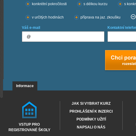
konkrétní pokročilosti
s délkou kurzu
s konkr
v určitých hodinách
příprava na jaz. zkoušku
Váš e-mail
Kontaktní telefo
Informace
JAK SI VYBRAT KURZ
PROHLÁŠENÍ K INZERCI
PODMÍNKY UŽITÍ
VSTUP PRO
NAPSALI O NÁS
REGISTROVANÉ ŠKOLY