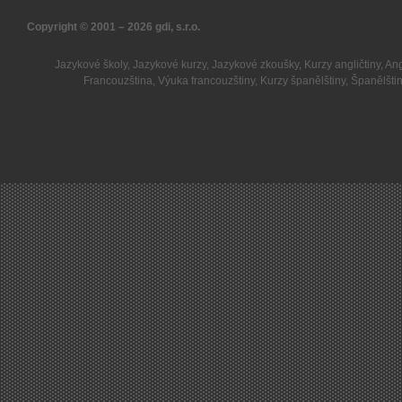
Copyright © 2001 – 2026
gdi, s.r.o.
Jazykové školy
,
Jazykové kurzy
,
Jazykové zkoušky
,
Kurzy angličtiny
,
Ang
Francouzština
,
Výuka francouzštiny
,
Kurzy španělštiny
,
Španělšti