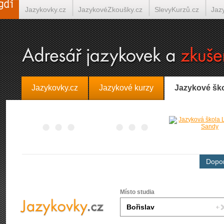
Jazykovky.cz
JazykovéZkoušky.cz
SlevyKurzů.cz
Jaz
Španělština on-line
Italština on-line
Tlumočení-Překlady.
Jazykovky.cz
Jazykové kurzy
Jazykové šk
Dopor
Místo studia