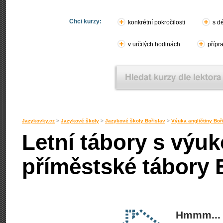
Chci kurzy:
konkrétní pokročilosti
s d
v určitých hodinách
přípr
Jazykovky.cz
>
Jazykové školy
>
Jazykové školy Bořislav
>
Výuka angličtiny Boř
Letní tábory s výuk
příměstské tábory 
Hmmm... 