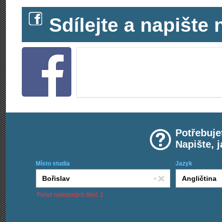
Sdílejte a napišt
Potřebuje
Napište, 
Místo studia
Jazyk
Počet nalezených škol: 1
Chci kurzy: