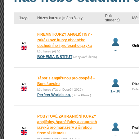
Poč.
Jazyk
Název kurzu a jméno školy
Měs
studentů
FIREMNÍ KURZY ANGLIČTINY -
zakázkové kurzy obecného,
AJ
obchodního i profesního jazyka
Onl
–
kód kurzu (Aj fir)
BOHEMIA INSTITUT
(Jazyková škola)
Tábor s angličtinou pro dospělé -
Benešovsko
Plz
AJ
Bole
kód kurzu (Tábor Dospělí 2026)
1 – 30
Perfect World s.r.o.
(Sídlo Plzeň )
POBYTOVÉ ZAHRANIČNÍ KURZY
angličtiny, španělštiny a ostatních
jazyků pro manažery a širokou
Pra
AJ
firemní klientelu
Stra
–
kód kurzu (ZAHRMAN-AJ_SJ)