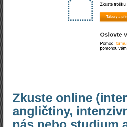
Zkuste trošku 
Tábory a pří
Oslovte 
Pomocí
formu
pomohou vám 
Zkuste online (inte
angličtiny, intenzi
nás nebo studium an