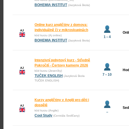
BOHEMIA INSTITUT
(Jazyková škola)
Online kurz angličtiny z domova:
individuálně či v mikroskupinách
AJ
Onl
kód kurzu (Aj online)
1 – 4
BOHEMIA INSTITUT
(Jazyková škola)
Intenzivní pobytový kurz - Středně
Pokročilí - Čertovy kameny 2026
AJ
Hod
kód kurzu (Jeseníky)
7 – 10
TUČEK ENGLISH
(Jazyková škola
TUČEK ENGLISH)
Kurzy angličtiny v Anglii pro děti i
dospělé
AJ
Sed
kód kurzu (Anglie)
–
Cool Study
(Centrála Sedlčany)