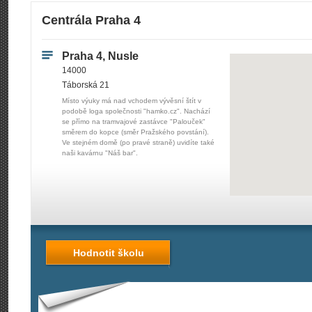
Centrála Praha 4
Praha 4, Nusle
14000
Táborská 21
Místo výuky má nad vchodem vývěsní štít v
podobě loga společnosti "hamko.cz". Nachází
se přímo na tramvajové zastávce "Palouček"
směrem do kopce (směr Pražského povstání).
Ve stejném domě (po pravé straně) uvidíte také
naši kavárnu "Náš bar".
Hodnotit školu