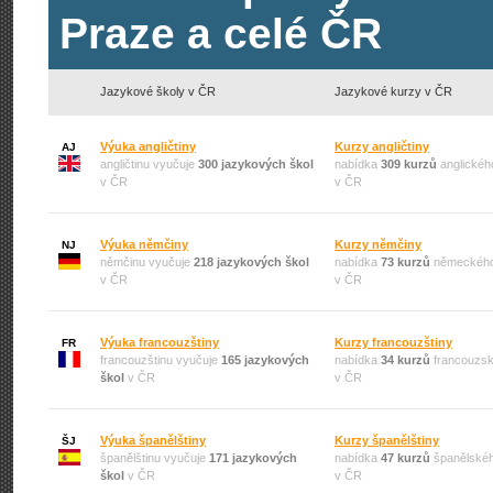
Praze a celé ČR
Jazykové školy v ČR
Jazykové kurzy v ČR
Výuka angličtiny
Kurzy angličtiny
AJ
angličtinu vyučuje
300 jazykových škol
nabídka
309 kurzů
anglickéh
v ČR
v ČR
Výuka němčiny
Kurzy němčiny
NJ
němčinu vyučuje
218 jazykových škol
nabídka
73 kurzů
německého
v ČR
v ČR
Výuka francouzštiny
Kurzy francouzštiny
FR
francouzštinu vyučuje
165 jazykových
nabídka
34 kurzů
francouzsk
škol
v ČR
v ČR
Výuka španělštiny
Kurzy španělštiny
ŠJ
španělštinu vyučuje
171 jazykových
nabídka
47 kurzů
španělskéh
škol
v ČR
v ČR