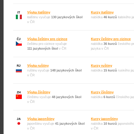
Výuka italštiny
Kurzy italštiny
IT
italštinu vyučuje
130 jazykových škol
nabídka
46 kurzů
italského 
v ČR
Výuka češtiny pro cizince
Kurzy češtiny pro cizince
ČJ
češtinu pro cizince vyučuje
nabídka
36 kurzů
českého pr
111 jazykových škol
v ČR
jazyka v ČR
Výuka ruštiny
Kurzy ruštiny
RJ
ruštinu vyučuje
148 jazykových škol
nabídka
15 kurzů
ruského ja
v ČR
Výuka čínštiny
Kurzy čínštiny
ZH
čínštinu vyučuje
48 jazykových škol
nabídka
6 kurzů
čínského ja
v ČR
Výuka japonštiny
Kurzy japonštiny
JA
japonštinu vyučuje
41 jazykových škol
nabídka
10 kurzů
japonského
v ČR
v ČR