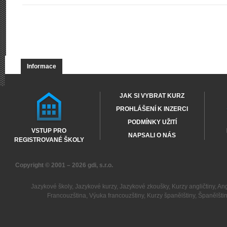
Informace
JAK SI VYBRAT KURZ
PROHLÁŠENÍ K INZERCI
PODMÍNKY UŽITÍ
VSTUP PRO
NAPSALI O NÁS
REGISTROVANÉ ŠKOLY
Copyright © 2001 – 2026
gdi, s.r.o.
Jazykové školy
,
Jazykové kurzy
,
Jazykové zkoušky
,
Kurzy angličtiny
,
Ang
Francouzština
,
Výuka francouzštiny
,
Kurzy španělštiny
,
Španělšti