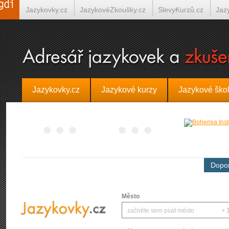
Jazykovky.cz
JazykovéZkoušky.cz
SlevyKurzů.cz
Jaz
Španělština on-line
Italština on-line
Tlumočení-Překlady.
Jazykovky.cz
Jazykové kurzy
Jazykové ško
Dopor
Město