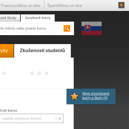
Francouzština on-line
Španělština on-line
ové školy
Jazykové kurzy
zyky
Zkušenosti studentů
Moje srovnávané
kurzy a školy
(0)
Druh kurzu