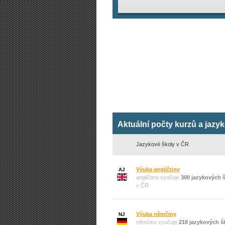
Aktuální počty kurzů a jazy
Jazykové školy v ČR
Výuka angličtiny
AJ
angličtinu vyučuje
300 jazykových 
v ČR
Výuka němčiny
NJ
němčinu vyučuje
218 jazykových š