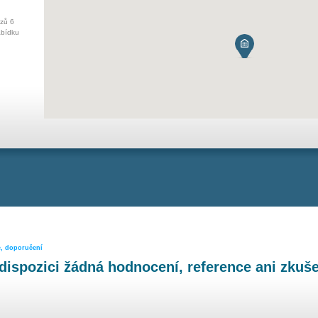
rzů 6
abídku
e, doporučení
dispozici žádná hodnocení, reference ani zkuše