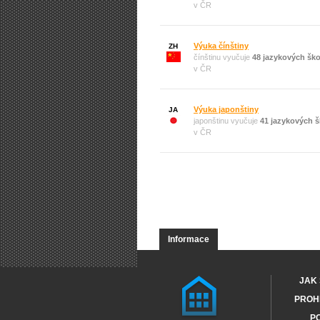
v ČR
Výuka čínštiny
ZH
čínštinu vyučuje
48 jazykových ško
v ČR
Výuka japonštiny
JA
japonštinu vyučuje
41 jazykových š
v ČR
Informace
JAK 
PROHL
PO