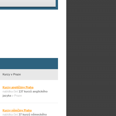
Kurzy v Praze
Kurzy angličtiny Praha
nabídka činí
137 kurzů anglického
jazyka
v Praze
Kurzy němčiny Praha
nabídka činí
37 kurzů německého