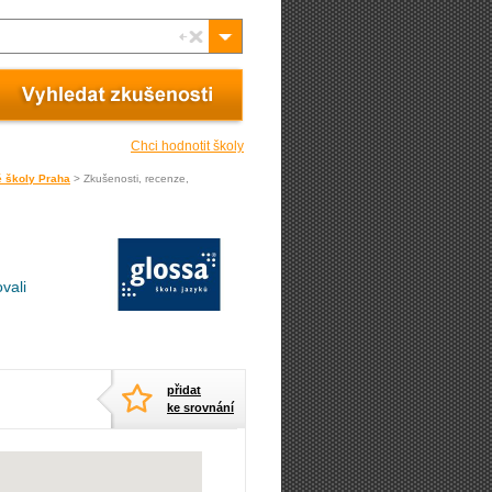
Chci hodnotit školy
é školy Praha
> Zkušenosti, recenze,
vali
přidat
ke srovnání