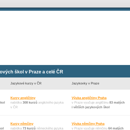
kových škol v Praze a celé ČR
Jazykové kurzy v ČR
Jazykovky v Praze
Kurzy angličtiny
Výuka angličtiny Praha
škol
nabídka
308 kurzů
anglického jazyka
v Praze vyučuje angličtinu
83 malých
v ČR
i větších jazykových škol
Kurzy němčiny
Výuka němčiny Praha
kol
nabídka
73 kurzů
německého jazyka
v Praze vyučuje němčinu
64 malých