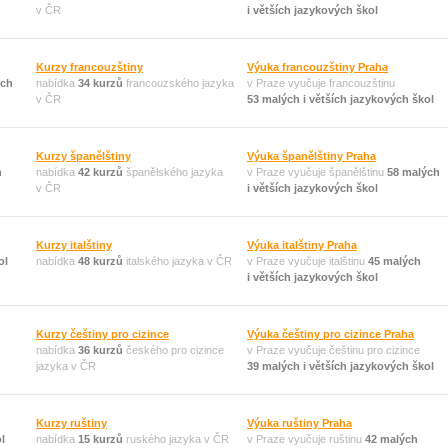
v ČR
i větších jazykových škol
Kurzy francouzštiny
Výuka francouzštiny Praha
ých
nabídka
34 kurzů
francouzského jazyka
v Praze vyučuje francouzštinu
v ČR
53 malých i větších jazykových škol
Kurzy španělštiny
Výuka španělštiny Praha
h
nabídka
42 kurzů
španělského jazyka
v Praze vyučuje španělštinu
58 malých
v ČR
i větších jazykových škol
Kurzy italštiny
Výuka italštiny Praha
ol
nabídka
48 kurzů
italského jazyka v ČR
v Praze vyučuje italštinu
45 malých
i větších jazykových škol
Kurzy češtiny pro cizince
Výuka češtiny pro cizince Praha
nabídka
36 kurzů
českého pro cizince
v Praze vyučuje češtinu pro cizince
jazyka v ČR
39 malých i větších jazykových škol
Kurzy ruštiny
Výuka ruštiny Praha
l
nabídka
15 kurzů
ruského jazyka v ČR
v Praze vyučuje ruštinu
42 malých