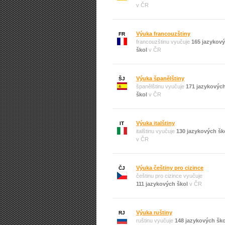
v ČR
Výuka francouzštiny
FR
francouzštinu vyučuje
165 jazykov
škol
v ČR
Výuka španělštiny
ŠJ
španělštinu vyučuje
171 jazykovýc
škol
v ČR
Výuka italštiny
IT
italštinu vyučuje
130 jazykových šk
v ČR
Výuka češtiny pro cizince
ČJ
češtinu pro cizince vyučuje
111 jazykových škol
v ČR
Výuka ruštiny
RJ
ruštinu vyučuje
148 jazykových ško