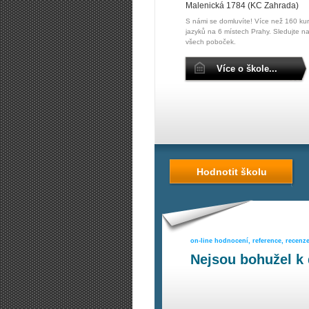
Malenická 1784 (KC Zahrada)
S námi se domluvíte! Více než 160 ku
jazyků na 6 místech Prahy. Sledujte n
všech poboček.
Více o škole...
Hodnotit školu
on-line hodnocení, reference, recenz
Nejsou bohužel k 