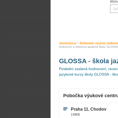
Můžet
Jazykovky.cz
>
Zkušenosti, recenze, hodnoce
hodnocení a reference jazykové školy: GLOSSA 
GLOSSA - škola j
Poslední zaslaná hodnocení, recenz
jazykové kurzy školy GLOSSA - škol
Pobočka výukové cent
Praha 11, Chodov
14900