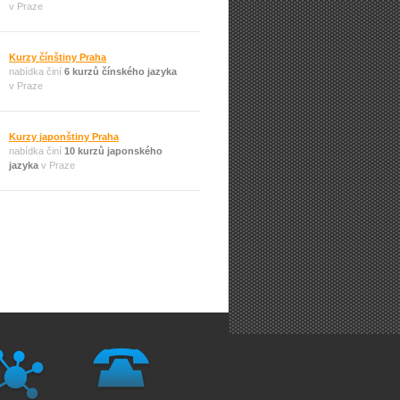
v Praze
Kurzy čínštiny Praha
nabídka činí
6 kurzů čínského jazyka
v Praze
Kurzy japonštiny Praha
nabídka činí
10 kurzů japonského
jazyka
v Praze