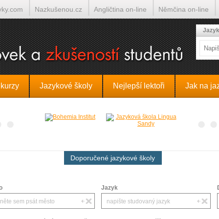
yky.com
Nazkušenou.cz
Angličtina on-line
Němčina on-line
lumočí.cz
Jazyk
 kurzy
Jazykové školy
Nejlepší lektoři
Jak na ja
Doporučené jazykové školy
o
Jazyk