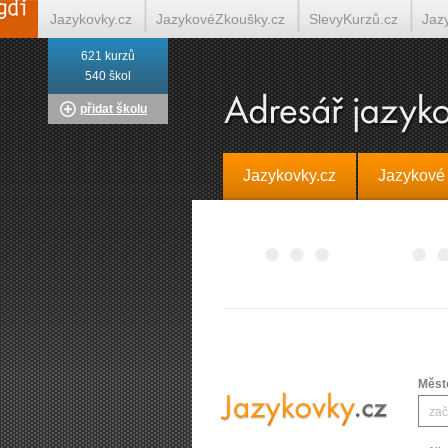
Jazykovky.cz
JazykovéZkoušky.cz
SlevyKurzů.cz
Jaz
621 kurzů
Italština on-line
Tlumočení-Překlady.cz
Překládá.cz
T
540 škol
přidat školu
Jazykovky.cz
Jazykové
Měst