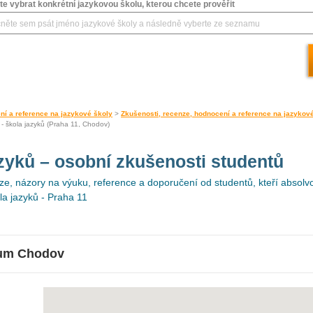
e vybrat konkrétní jazykovou školu, kterou chcete prověřit
ní a reference na jazykové školy
>
Zkušenosti, recenze, hodnocení a reference na jazykov
- škola jazyků (Praha 11, Chodov)
azyků
– osobní zkušenosti studentů
e, názory na výuku, reference a doporučení od studentů, kteří absolvo
a jazyků - Praha 11
rum Chodov