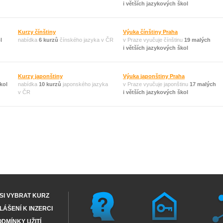
i větších jazykových škol
Kurzy čínštiny
Výuka čínštiny Praha
l
nabídka
6 kurzů
čínského jazyka v ČR
v Praze vyučuje čínštinu
19 malých
i větších jazykových škol
Kurzy japonštiny
Výuka japonštiny Praha
kol
nabídka
10 kurzů
japonského jazyka
v Praze vyučuje japonštinu
17 malých
v ČR
i větších jazykových škol
SI VYBRAT KURZ
ÁŠENÍ K INZERCI
DMÍNKY UŽITÍ