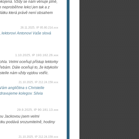
pokojená. Vždy se nám věnuje plně,
že neproběhne lekci jen tak a z
 látku která právě není obsahem
26.11.2025, IP 95.80.214.xxx
lektorovi Antonovi Vaše slová
1.10.2025, IP 193.162.26.xxx
hla. Velmi oceňuji přístup lektorky
řebám. Dále oceňuji to, že kdykoliv
stelle nám vždy vyjdou vstříc.
21.10.2025, IP 212.24.159.xxx
ám angličtina s Christelle
dravujeme kolegov. Silvia
29.9.2025, IP 90.181.13.xxx
nkou Jackovou jsem velmi
látku podává srozumitelně, hodiny
21.10.2025, IP 212.24.159.xxx