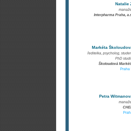
Natalie 
manaže
Interpharma Praha, a.
Markéta Školoudov
ředitelka, psycholog, stude
PhD studi
Školoudová Markét
Praha 
Petra Witmanov
manaže
CHE
Prah