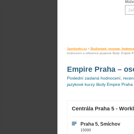
Můžet
Jazykovky.cz
>
Zkušenosti, recenze, hodnoce
hodnocení a reference jazykové školy: Empire P
Empire Praha
– os
Poslední zaslaná hodnocení, recenz
jazykové kurzy školy Empire Praha 
Centrála Praha 5 - Wor
Praha 5, Smíchov
15000