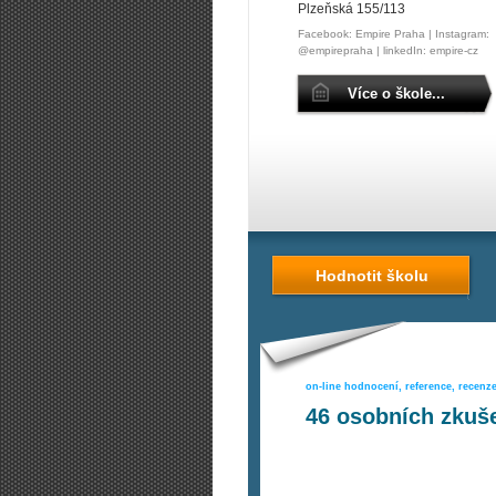
Plzeňská 155/113
Facebook: Empire Praha | Instagram:
@empirepraha | linkedIn: empire-cz
Více o škole...
Hodnotit školu
on-line hodnocení, reference, recenz
46
osobních zkuše