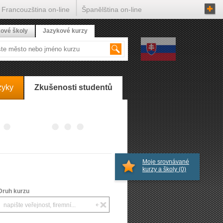
Francouzština on-line
Španělština on-line
ové školy
Jazykové kurzy
zyky
Zkušenosti studentů
Moje srovnávané
kurzy a školy
(0)
Druh kurzu