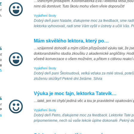
…vstřícným přístupem. Koordinátorka Eva i lektorka Míša jso
Z
nimi dá domluvit. Tuto školu mohu všem vřele doporučit!
r
s.
Vyjádření školy
Dobrý deň pani Natalie, ďakujeme moc za feedback, sme radi
lektorka vyhovovali, radi sme Vám vyšli v ústrety a učili Vás.
Mám skvělého lektora, který po…
á
…vzájemné dohodě a mým cílům přizpůsobil výuku tak, že jse
doktorandského studia zkoušku z akademické angličtiny. Hodi
nt
včetně konverzace o všem možném, a přitom s citlivou reakcí n
a
a
Vyjádření školy
5
Dobrý deň pani Školoudová, veľká vďaka za milé slová, poteši
zloženiu skúšky!! Pekné dni želáme. Silvia
Výuka je moc fajn, lektorka Tatevik…
á
…také, jen mi chybí jediná věc a tou je pravidelné opakování
r
P
Vyjádření školy
a
Dobrý deň Petro, ďakujeme moc za feedback. Lektorke Tate p
pripomenieme, nech sú vaše lekcie úplne dokonalé. Pekný deň