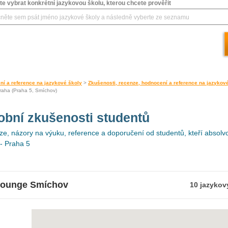
e vybrat konkrétní jazykovou školu, kterou chcete prověřit
ní a reference na jazykové školy
>
Zkušenosti, recenze, hodnocení a reference na jazykov
raha (Praha 5, Smíchov)
obní zkušenosti studentů
e, názory na výuku, reference a doporučení od studentů, kteří absolvo
- Praha 5
klounge Smíchov
10 jazykov