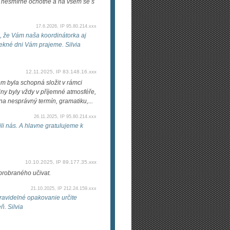
u nesmírně ochotné a na všem se s
17.6.2026, IP 95.80.214.xxx
, že Vám naša koordinátorka aj
 Pekné dni Vám prajeme. Silvia
12.11.2025, IP 83.148.16.xxx
m byla schopná složit v rámci
ny byly vždy v příjemné atmosféře,
a nesprávný termín, gramatiku,...
26.11.2025, IP 95.80.214.xxx
li nás. A hlavne gratulujeme k
10.10.2025, IP 89.177.35.xxx
 probraného učivat.
21.10.2025, IP 212.24.159.xxx
ravidelné opakovanie určite
. Silvia