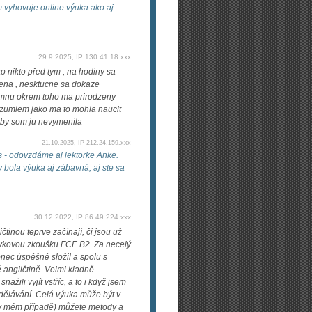
 vyhovuje online výuka ako aj
29.9.2025, IP 130.41.18.xxx
o nikto před tym , na hodiny sa
dzena , nesktucne sa dokaze
jemnu okrem toho ma prirodzeny
rozumiem jako ma to mohla naucit
 by som ju nevymenila
21.10.2025, IP 212.24.159.xxx
s - odovzdáme aj lektorke Anke.
y bola výuka aj zábavná, aj ste sa
30.12.2022, IP 86.49.224.xxx
tinou teprve začínají, či jsou už
azykovou zkoušku FCE B2. Za necelý
onec úspěšně složil a spolu s
é angličtině. Velmi kladně
žili vyjít vstříc, a to i když jsem
ělávání. Celá výuka může být v
lo v mém případě) můžete metody a