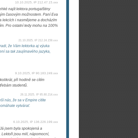
10.10.2025, IP 212.47.15.xxx
ké najít lektora portugalštiny
k mým časovým možnostem. Paní Eva
 na lekcích i nasmějeme a docházím
ím. Pro ostatní tedy mohu na 100%
21.10.2025, IP 212.24.159.xxx
adi, že Vám lektorka aj výuka
ení sa tak zaujímavého jazyka,
9.10.2025, IP 90.183.249.xxx
kolikrát, při hodině se cítím
třebám studentů.
26.11.2025, IP 95.80.214.xxx
 nás, že sa v Empire cítíte
pomáhate vytvárať.
6.10.2025, IP 136.226.199.xxx
. Já jsem byla spokojená a
Lektoři jsou milí, nápomocní,