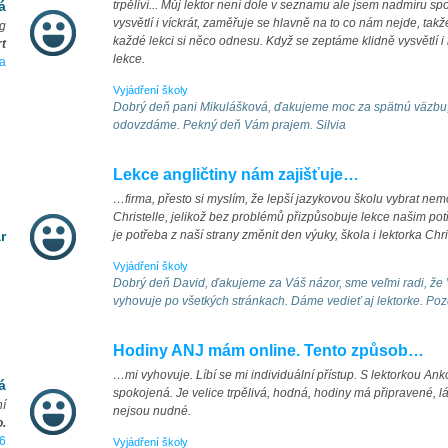
á
trpěliví... Můj lektor není dole v seznamu ale jsem nadmíru s
vysvětlí i víckrát, zaměřuje se hlavně na to co nám nejde, tak
ng
každé lekci si něco odnesu. Když se zeptáme klidně vysvětlí i
rt
lekce.
a
Vyjádření školy
Dobrý deň pani Mikulášková, ďakujeme moc za spätnú väzbu, 
odovzdáme. Pekný deň Vám prajem. Silvia
Lekce angličtiny nám zajišťuje…
…firma, přesto si myslím, že lepší jazykovou školu vybrat nemo
Christelle, jelikož bez problémů přizpůsobuje lekce našim pot
r
je potřeba z naší strany změnit den výuky, škola i lektorka Chri
Vyjádření školy
Dobrý deň David, ďakujeme za Váš názor, sme veľmi radi, že V
vyhovuje po všetkých stránkach. Dáme vedieť aj lektorke. Poz
Hodiny ANJ mám online. Tento způsob…
…mi vyhovuje. Líbí se mi individuální přístup. S lektorkou A
á
spokojená. Je velice trpělivá, hodná, hodiny má připravené, 
ní
nejsou nudné.
o.
6
Vyjádření školy