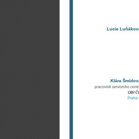
Lucie Luňákov
Klára Šmídov
pracovník servisního cent
OBI Č
Praha 