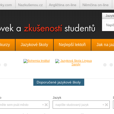
yky.com
Nazkušenou.cz
Angličtina on-line
Němčina on-line
lumočí.cz
Jazyk
 kurzy
Jazykové školy
Nejlepší lektoři
Jak na ja
Doporučené jazykové školy
o
Jazyk