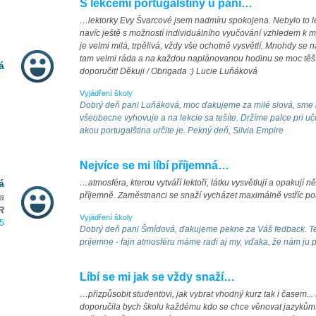
S lekcemi portugalštiny u paní…
…lektorky Evy Švarcové jsem nadmíru spokojena. Nebylo to leh
navíc ještě s možností individuálního vyučování vzhledem 
je velmi milá, trpělivá, vždy vše ochotně vysvětlí. Mnohdy se
tam velmi ráda a na každou naplánovanou hodinu se moc těš
á
doporučit! Děkuji / Obrigada :) Lucie Luňáková
Vyjádření školy
Dobrý deň pani Luňáková, moc ďakujeme za milé slová, sme r
všeobecne vyhovuje a na lekcie sa tešíte. Držíme palce pri uč
akou portugalština určite je. Pekný deň, Silvia Empire
Nejvíce se mi líbí příjemná…
á
…atmosféra, kterou vytváří lektoři, látku vysvětlují a opakují ně
příjemně. Zaměstnanci se snaží vycházet maximálně vstříc po
ra
R
Vyjádření školy
5
Dobrý deň pani Šmídová, ďakujeme pekne za Váš fedback. Teší
príjemne - fajn atmosféru máme radi aj my, vďaka, že nám ju 
Líbí se mi jak se vždy snaží…
…přizpůsobit studentovi, jak vybrat vhodný kurz tak i časem..
doporučila bych školu každému kdo se chce věnovat jazykům. 