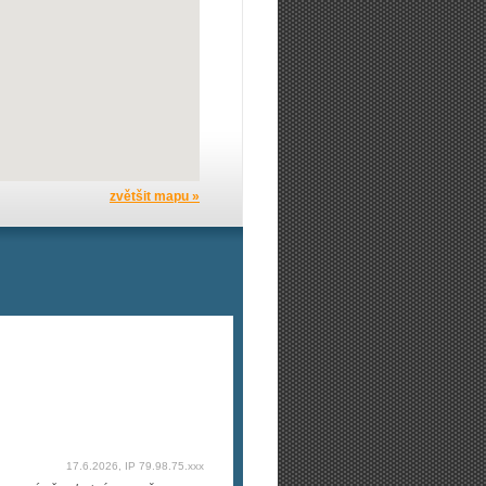
zvětšit mapu »
17.6.2026, IP 79.98.75.xxx