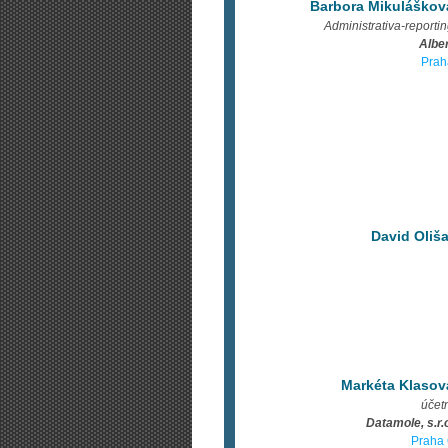
Barbora Mikuláškov
Administrativa-reporti
Albe
Prah
David Oliša
Markéta Klasov
účet
Datamole, s.r.
Praha 