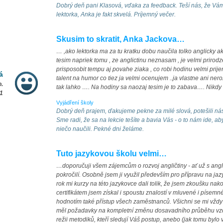
Dobrý deň pani Klasová, vďaka za feedback. Teší nás, že Vám
lektorka, Anka je fakt skvelá. Príjemný večer.
Skusim to skratit, Anka Jackova…
… ,ako lektorka ma za tu kratku dobu naučila tolko anglicky ak
tesim napriek tomu , ze anglictinu neznasam , je velmi priro
prisposobit tempu aj povahe ziaka , co robi hodinu velmi pri
á
talent na humor co tiez ja velmi ocenujem ..ja vlastne ani ne
o.
tak lahko …. Na hodiny sa naozaj tesim je to zabava…. Nikdy
1
Vyjádření školy
Dobrý deň prajem, ďakujeme pekne za milé slová, potešili ná
Sme radi, že sa na lekcie tešíte a bavia Vás - o to nám ide, ab
niečo naučili. Pekné dni želáme.
Tuto jazykovou školu velmi…
…doporučuji všem zájemcům o rozvoj angličtiny - ať už s anglič
pokročilí. Osobně jsem ji využil především pro přípravu na j
rok mi kurzy na této jazykovce dali tolik, že jsem zkoušku nak
certifikátem jsem získal i spoustu znalostí v mluvené i písemn
hodnotím také přístup všech zaměstnanců. Všichni se mi vždy sna
měl požadavky na kompletní změnu dosavadního průběhu vzd
režii metodiků, kteří sledují Váš postup, anebo (jak tomu by