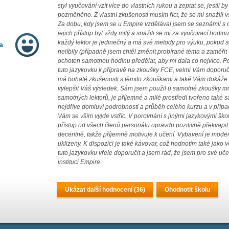
styl vyučování vzít více do vlastních rukou a zeptat se, jestli
pozměněno. Z vlastní zkušenosti musím říct, že se mi snažili v
Za dobu, kdy jsem se u Empire vzdělával jsem se seznámil s ce
jejich přístup byl vždy milý a snažili se mi za vyučovací hodinu
každý lektor je jedinečný a má své metody pro výuku, pokud 
a
nelíbily (případně jsem chtěl změnit probírané téma a zaměřit 
ochoten samotnou hodinu předělat, aby mi dala co nejvíce. P
tuto jazykovku k přípravě na zkoušky FCE, velmi Vám doporučuj
má bohaté zkušenosti s těmito zkouškami a také Vám dokáže po
vylepšit Váš výsledek. Sám jsem použil u samotné zkoušky mn
samotných lektorů, je příjemné a milé prostředí tvořeno tak
nejdříve domluví podrobnosti a průběh celého kurzu a v případ
Vám se vším vyjde vstříc. V porovnání s jinými jazykovými škol
přístup od všech členů personálu opravdu pozitivně překvapil.
decentně, takže příjemně motivuje k učení. Vybavení je moderní
uklizeny. K dispozici je také kávovar, což hodnotím také jako 
tuto jazykovku vřele doporučit a jsem rád, že jsem pro své učen
instituci Empire.
Ukázat další hodnocení (36)
Ohodnotit školu