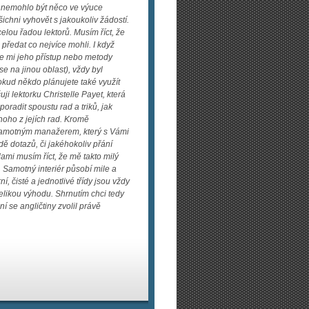
 by nemohlo být něco ve výuce
šichni vyhovět s jakoukoliv žádostí.
lou řadou lektorů. Musím říct, že
 předat co nejvíce mohli. I když
se mi jeho přístup nebo metody
se na jinou oblast), vždy byl
okud někdo plánujete také využít
i lektorku Christelle Payet, která
radit spoustu rad a triků, jak
oho z jejích rad. Kromě
é samotným manažerem, který s Vámi
ě dotazů, či jakéhokoliv přání
ami musím říct, že mě takto milý
 Samotný interiér působí mile a
, čisté a jednotlivé třídy jsou vždy
velikou výhodu. Shrnutím chci tedy
í se angličtiny zvolil právě