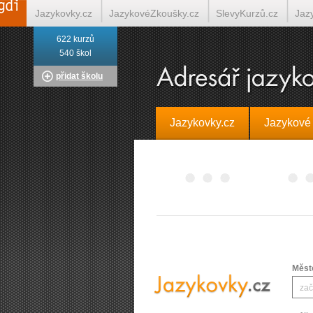
Jazykovky.cz
JazykovéZkoušky.cz
SlevyKurzů.cz
Jaz
622 kurzů
Italština on-line
Tlumočení-Překlady.cz
Překládá.cz
T
540 škol
přidat školu
Jazykovky.cz
Jazykové
Měst