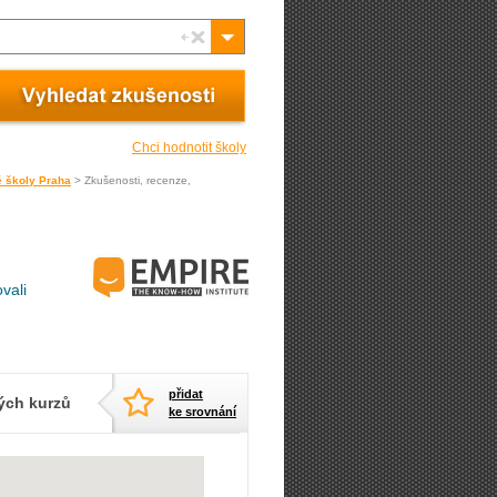
Chci hodnotit školy
é školy Praha
> Zkušenosti, recenze,
vali
přidat
ých kurzů
ke srovnání