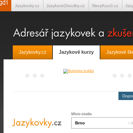
Jazykovky.cz
JazykovéZkoušky.cz
SlevyKurzů.cz
Jaz
Španělština on-line
Italština on-line
Tlumočení-Překlady.
Jazykovky.cz
Jazykové kurzy
Jazykové šk
Dopor
Místo studia