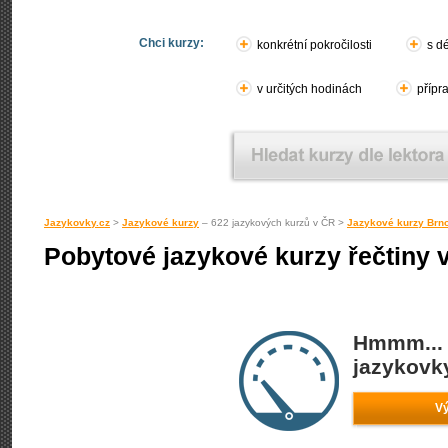
Chci kurzy:
konkrétní pokročilosti
s d
v určitých hodinách
přípr
Jazykovky.cz
>
Jazykové kurzy
– 622 jazykových kurzů v ČR >
Jazykové kurzy Brn
Pobytové jazykové kurzy řečtiny 
Hmmm... 
jazykovky
Vý