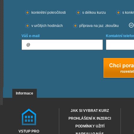
Chci kurzy:
konkrétní pokročilosti
s délkou kurzu
s konkr
v určitých hodinách
příprava na jaz. zkoušku
Váš e-mail
Kontaktní telefo
Informace
JAK SI VYBRAT KURZ
PROHLÁŠENÍ K INZERCI
PODMÍNKY UŽITÍ
VSTUP PRO