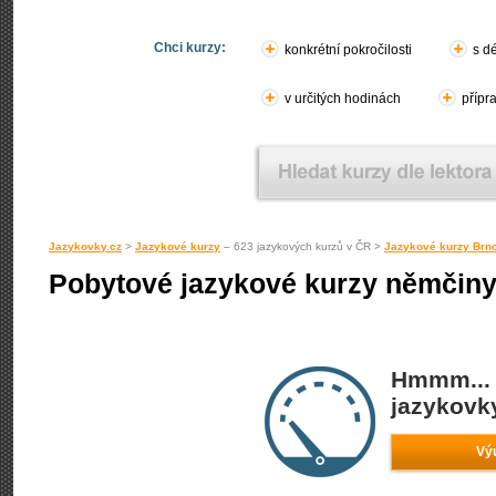
Chci kurzy:
konkrétní pokročilosti
s d
v určitých hodinách
přípr
Jazykovky.cz
>
Jazykové kurzy
– 623 jazykových kurzů v ČR >
Jazykové kurzy Brn
Pobytové jazykové kurzy němčiny
Hmmm... 
jazykovky
Vý