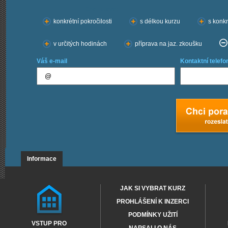
Chci kurzy:
konkrétní pokročilosti
s délkou kurzu
s konkr
v určitých hodinách
příprava na jaz. zkoušku
Váš e-mail
Kontaktní telefo
Informace
JAK SI VYBRAT KURZ
PROHLÁŠENÍ K INZERCI
PODMÍNKY UŽITÍ
VSTUP PRO