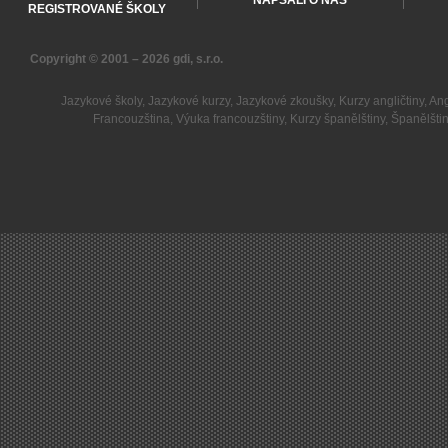
NAPSALI O NÁS
REGISTROVANÉ ŠKOLY
Copyright © 2001 – 2026
gdi, s.r.o.
Jazykové školy
,
Jazykové kurzy
,
Jazykové zkoušky
,
Kurzy angličtiny
,
Ang
Francouzština
,
Výuka francouzštiny
,
Kurzy španělštiny
,
Španělšti