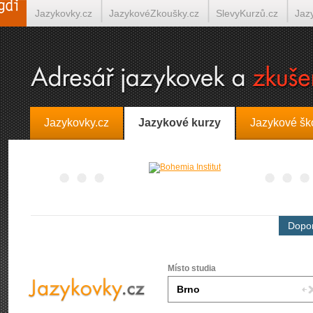
Jazykovky.cz
JazykovéZkoušky.cz
SlevyKurzů.cz
Jaz
Španělština on-line
Italština on-line
Tlumočení-Překlady.
Jazykovky.cz
Jazykové kurzy
Jazykové šk
Dopor
Místo studia