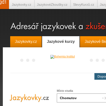
Jazykovky.cz
JazykovéZkoušky.cz
SlevyKurzů.cz
Jaz
Španělština on-line
Italština on-line
Tlumočení-Překlady.
Jazykovky.cz
Jazykové kurzy
Jazykové šk
Dopor
Místo studia