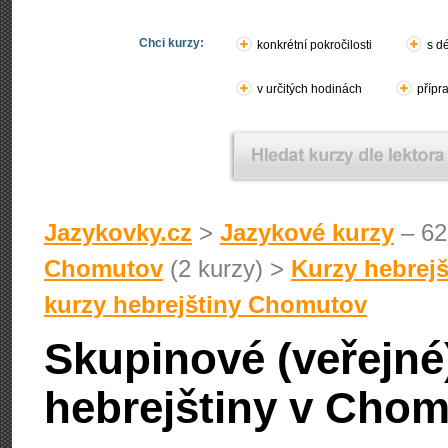
Chci kurzy:
konkrétní pokročilosti
s d
v určitých hodinách
přípr
Jazykovky.cz
>
Jazykové kurzy
– 62
Chomutov
(2 kurzy) >
Kurzy hebrej
kurzy hebrejštiny Chomutov
Skupinové (veřejné
hebrejštiny v Cho