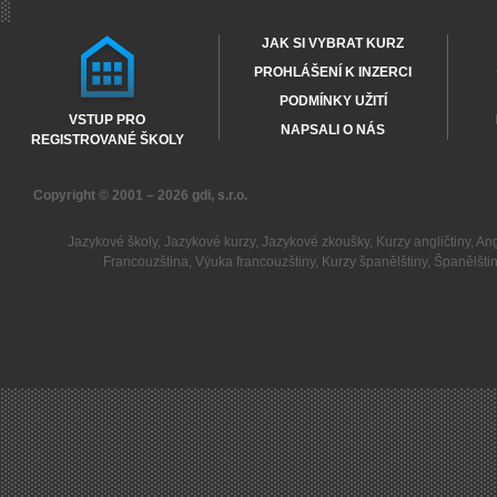
JAK SI VYBRAT KURZ
PROHLÁŠENÍ K INZERCI
PODMÍNKY UŽITÍ
VSTUP PRO
NAPSALI O NÁS
REGISTROVANÉ ŠKOLY
Copyright © 2001 – 2026
gdi, s.r.o.
Jazykové školy
,
Jazykové kurzy
,
Jazykové zkoušky
,
Kurzy angličtiny
,
Ang
Francouzština
,
Výuka francouzštiny
,
Kurzy španělštiny
,
Španělšti