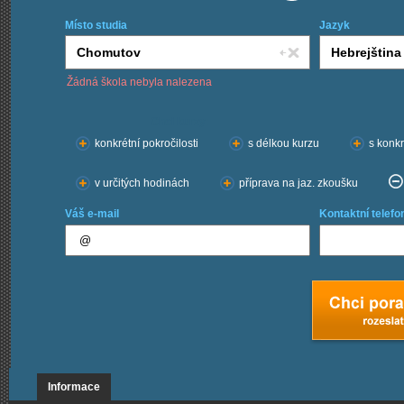
Místo studia
Jazyk
Žádná škola nebyla nalezena
Chci kurzy:
konkrétní pokročilosti
s délkou kurzu
s konkr
v určitých hodinách
příprava na jaz. zkoušku
Váš e-mail
Kontaktní telefo
Informace