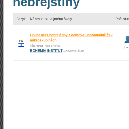
hebrejštiny
Jazyk
Název kurzu a jméno školy
Poč. stu
Online kurz hebrejštiny z domova: individuálně či v
mikroskupinách
HE
kód kurzu (Heb online)
1 –
BOHEMIA INSTITUT
(Jazyková škola)