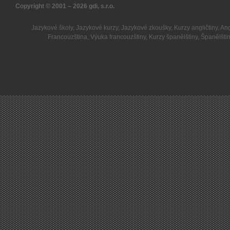
Copyright © 2001 – 2026
gdi, s.r.o.
Jazykové školy
,
Jazykové kurzy
,
Jazykové zkoušky
,
Kurzy angličtiny
,
Ang
Francouzština
,
Výuka francouzštiny
,
Kurzy španělštiny
,
Španělšti