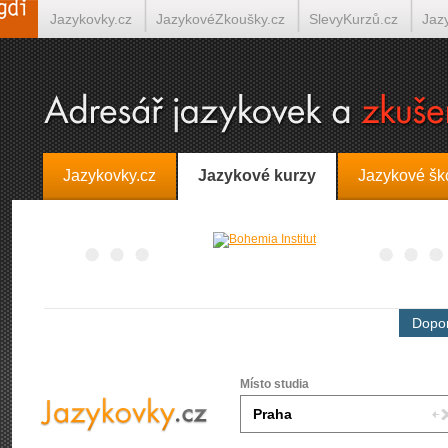
Jazykovky.cz
JazykovéZkoušky.cz
SlevyKurzů.cz
Jaz
Španělština on-line
Italština on-line
Tlumočení-Překlady.
Jazykovky.cz
Jazykové kurzy
Jazykové šk
Dopor
Místo studia