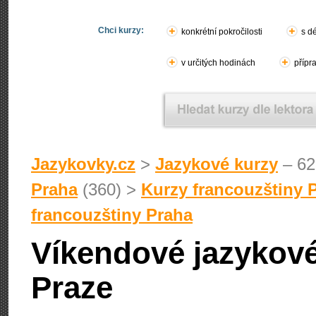
Chci kurzy:
konkrétní pokročilosti
s d
v určitých hodinách
přípr
Jazykovky.cz
>
Jazykové kurzy
– 62
Praha
(360) >
Kurzy francouzštiny 
francouzštiny Praha
Víkendové jazykové
Praze