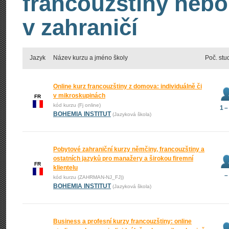
francouzštiny nebo
v zahraničí
Jazyk
Název kurzu a jméno školy
Poč. stu
Online kurz francouzštiny z domova: individuálně či
v mikroskupinách
FR
kód kurzu (Fj online)
1 –
BOHEMIA INSTITUT
(Jazyková škola)
Pobytové zahraniční kurzy němčiny, francouzštiny a
ostatních jazyků pro manažery a širokou firemní
FR
klientelu
–
kód kurzu (ZAHRMAN-NJ_FJ))
BOHEMIA INSTITUT
(Jazyková škola)
Business a profesní kurzy francouzštiny: online