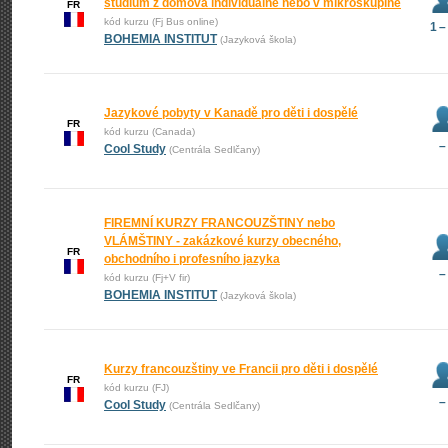
studium z domova individuálně nebo v mikroskupině
FR
kód kurzu (Fj Bus online)
1 –
BOHEMIA INSTITUT
(Jazyková škola)
Jazykové pobyty v Kanadě pro děti i dospělé
FR
kód kurzu (Canada)
–
Cool Study
(Centrála Sedlčany)
FIREMNÍ KURZY FRANCOUZŠTINY nebo
VLÁMŠTINY - zakázkové kurzy obecného,
FR
obchodního i profesního jazyka
–
kód kurzu (Fj+V fir)
BOHEMIA INSTITUT
(Jazyková škola)
Kurzy francouzštiny ve Francii pro děti i dospělé
FR
kód kurzu (FJ)
–
Cool Study
(Centrála Sedlčany)