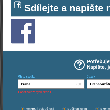
Sdílejte a napišt
Potřebuje
Napište, 
Místo studia
Jazyk
Počet nalezených škol: 1
Chci kurzy:
konkrétní pokročilosti
s délkou kurzu
s konkr