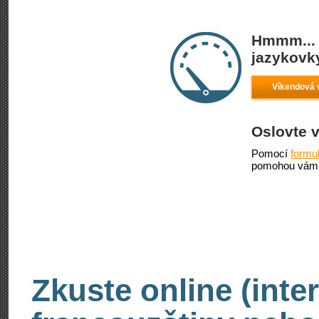
Hmmm... 
jazykovky
Víkendová 
Oslovte 
Pomocí
formu
pomohou vám 
Zkuste online (inte