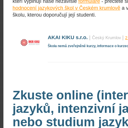
kteří vyplňují naše nezávislé
formuláře
- přečtěte s
hodnocení jazykových škol v Českém krumlově
a v
školu, kterou doporučují její studenti.
AKAI KIKU s.r.o.
|
|
Český Krumlov
2
Škola nemá zveřejněné kurzy, informace o kurzec
Zkuste online (inte
jazyků, intenzivní 
nebo studium jazyk