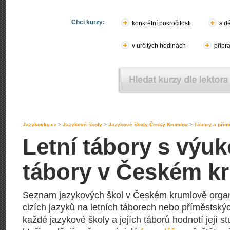
Chci kurzy:
konkrétní pokročilosti
s d
v určitých hodinách
přípr
Jazykovky.cz
>
Jazykové školy
>
Jazykové školy Český Krumlov
>
Tábory a přím
Letní tábory s výu
tábory v Českém k
Seznam jazykových škol v Českém krumlově organiz
cizích jazyků na letních táborech nebo příměstskýc
každé jazykové školy a jejích táborů hodnotí její stu