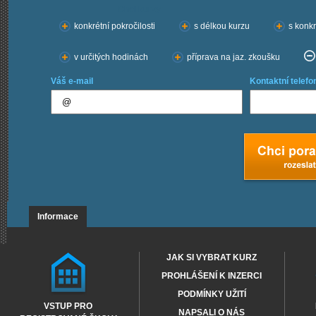
Chci kurzy:
konkrétní pokročilosti
s délkou kurzu
s konkr
v určitých hodinách
příprava na jaz. zkoušku
Váš e-mail
Kontaktní telefo
Informace
JAK SI VYBRAT KURZ
PROHLÁŠENÍ K INZERCI
PODMÍNKY UŽITÍ
VSTUP PRO
NAPSALI O NÁS