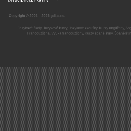
REGISTROVANÉ ŠKOLY
Copyright © 2001 – 2026
gdi, s.r.o.
Jazykové školy
,
Jazykové kurzy
,
Jazykové zkoušky
,
Kurzy angličtiny
,
Ang
Francouzština
,
Výuka francouzštiny
,
Kurzy španělštiny
,
Španělšti