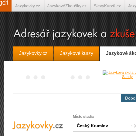
Jazykovky.cz
JazykovéZkoušky.cz
SlevyKurzů.cz
Jaz
Španělština on-line
Italština on-line
Tlumočení-Překlady.
Jazykovky.cz
Jazykové kurzy
Jazykové šk
Dopor
Místo studia