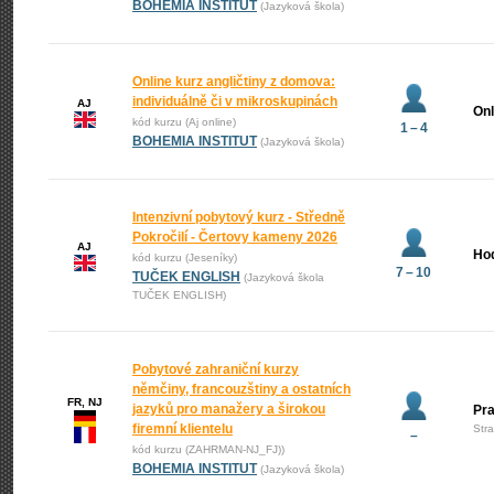
BOHEMIA INSTITUT
(Jazyková škola)
Online kurz angličtiny z domova:
individuálně či v mikroskupinách
AJ
Onl
kód kurzu (Aj online)
1 – 4
BOHEMIA INSTITUT
(Jazyková škola)
Intenzivní pobytový kurz - Středně
Pokročilí - Čertovy kameny 2026
AJ
Ho
kód kurzu (Jeseníky)
7 – 10
TUČEK ENGLISH
(Jazyková škola
TUČEK ENGLISH)
Pobytové zahraniční kurzy
němčiny, francouzštiny a ostatních
FR, NJ
jazyků pro manažery a širokou
Pr
firemní klientelu
Str
–
kód kurzu (ZAHRMAN-NJ_FJ))
BOHEMIA INSTITUT
(Jazyková škola)