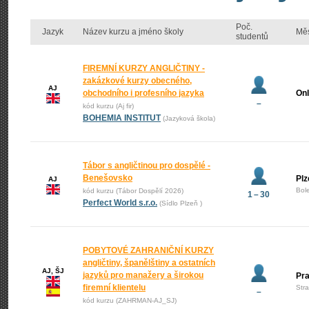
Poč.
Jazyk
Název kurzu a jméno školy
Mě
studentů
FIREMNÍ KURZY ANGLIČTINY -
zakázkové kurzy obecného,
AJ
obchodního i profesního jazyka
Onl
–
kód kurzu (Aj fir)
BOHEMIA INSTITUT
(Jazyková škola)
Tábor s angličtinou pro dospělé -
Benešovsko
Plz
AJ
Bol
kód kurzu (Tábor Dospělí 2026)
1 – 30
Perfect World s.r.o.
(Sídlo Plzeň )
POBYTOVÉ ZAHRANIČNÍ KURZY
angličtiny, španělštiny a ostatních
AJ, ŠJ
jazyků pro manažery a širokou
Pr
firemní klientelu
Str
–
kód kurzu (ZAHRMAN-AJ_SJ)