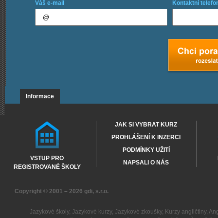
Váš e-mail
Kontaktní telefo
Informace
JAK SI VYBRAT KURZ
PROHLÁŠENÍ K INZERCI
PODMÍNKY UŽITÍ
VSTUP PRO
NAPSALI O NÁS
REGISTROVANÉ ŠKOLY
Copyright © 2001 – 2026
gdi, s.r.o.
Jazykové školy
,
Jazykové kurzy
,
Jazykové zkoušky
,
Kurzy angličtiny
,
Ang