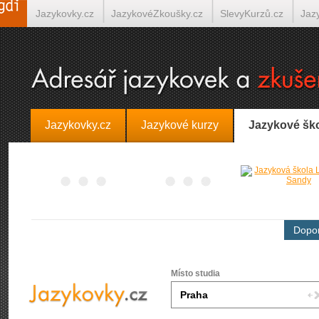
Jazykovky.cz
JazykovéZkoušky.cz
SlevyKurzů.cz
Jaz
Španělština on-line
Italština on-line
Tlumočení-Překlady.
Jazykovky.cz
Jazykové kurzy
Jazykové šk
Dopor
Místo studia