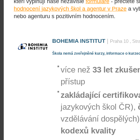
kteří vyplňují naše nezávislé
formuláře
- přečtěte s
hodnocení jazykových škol a agentur v Praze
a vyb
nebo agenturu s pozitivním hodnocením.
BOHEMIA INSTITUT
|
Praha 10
, Str
Škola nemá zveřejněné kurzy, informace o kurzec
více než
33 let zkuše
přístup
zakládající certifiko
jazykových škol ČR),
vzdělávání dospělých)
kodexů kvality