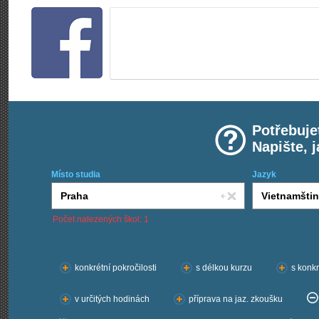
Potřebuje
Napište, 
Místo studia
Jazyk
Počet nalezených škol: 1
Chci kurzy:
konkrétní pokročilosti
s délkou kurzu
s konkr
v určitých hodinách
příprava na jaz. zkoušku