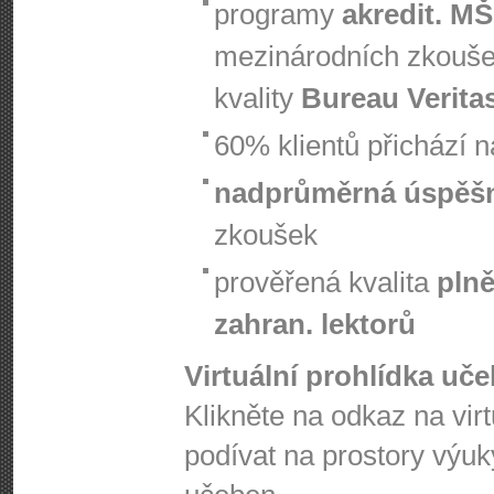
programy
akredit. M
mezinárodních zkouš
kvality
Bureau Verita
60% klientů přichází 
nadprůměrná úspěš
zkoušek
prověřená kvalita
plně
zahran. lektorů
Virtuální prohlídka uč
Klikněte na odkaz na vir
podívat na prostory výuk