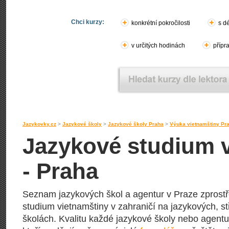
Chci kurzy:
konkrétní pokročilosti
s d
v určitých hodinách
přípr
Jazykovky.cz
>
Jazykové školy
>
Jazykové školy Praha
>
Výuka vietnamštiny Pr
Jazykové studium v
- Praha
Seznam jazykových škol a agentur v Praze zprostře
studium vietnamštiny v zahraničí na jazykových, s
školách. Kvalitu každé jazykové školy nebo agentury