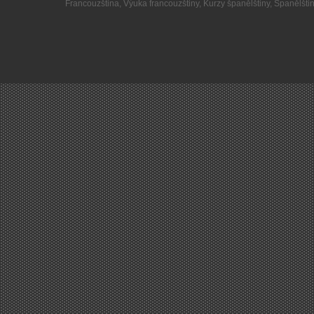
Francouzština
,
Výuka francouzštiny
,
Kurzy španělštiny
,
Španělšti