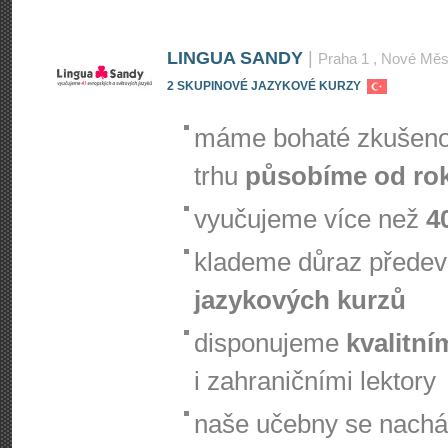
LINGUA SANDY
|
Praha 1
, Nové Měs
2 SKUPINOVÉ JAZYKOVÉ KURZY
máme bohaté zkušenos
trhu
působíme od ro
vyučujeme více než
4
klademe důraz přede
jazykových kurzů
disponujeme
kvalitní
i zahraničními lektory
naše učebny se nachá