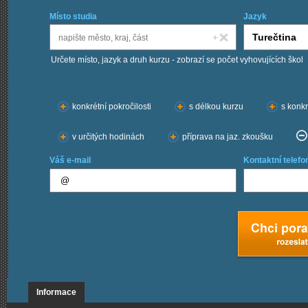
Místo studia
Jazyk
Určete místo, jazyk a druh kurzu - zobrazí se počet vyhovujících škol
Chci kurzy:
konkrétní pokročilosti
s délkou kurzu
s konkr
v určitých hodinách
příprava na jaz. zkoušku
Váš e-mail
Kontaktní telefo
Informace