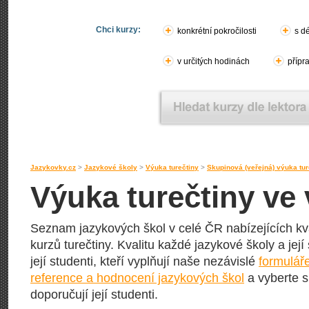
Chci kurzy:
konkrétní pokročilosti
s d
v určitých hodinách
přípr
Jazykovky.cz
>
Jazykové školy
>
Výuka turečtiny
>
Skupinová (veřejná) výuka tur
Výuka turečtiny ve
Seznam jazykových škol v celé ČR nabízejících kv
kurzů turečtiny. Kvalitu každé jazykové školy a jej
její studenti, kteří vyplňují naše nezávislé
formulář
reference a hodnocení jazykových škol
a vyberte s
doporučují její studenti.