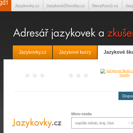
Jazykovky.cz
JazykovéZkoušky.cz
SlevyKurzů.cz
Jaz
Španělština on-line
Italština on-line
Tlumočení-Překlady.
Jazykovky.cz
Jazykové kurzy
Jazykové šk
Dopor
Místo studia