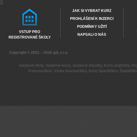
JAK SI VYBRAT KURZ
PROHLÁŠENÍ K INZERCI
PODMÍNKY UŽITÍ
VSTUP PRO
NAPSALI O NÁS
REGISTROVANÉ ŠKOLY
Copyright © 2001 – 2026
gdi, s.r.o.
Jazykové školy
,
Jazykové kurzy
,
Jazykové zkoušky
,
Kurzy angličtiny
,
Ang
Francouzština
,
Výuka francouzštiny
,
Kurzy španělštiny
,
Španělšti