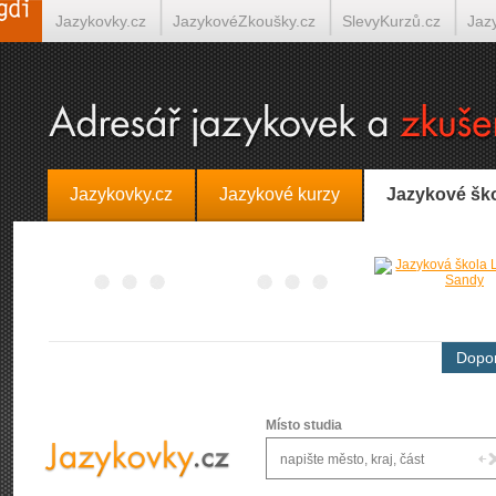
Jazykovky.cz
JazykovéZkoušky.cz
SlevyKurzů.cz
Jaz
Španělština on-line
Italština on-line
Tlumočení-Překlady.
Jazykovky.cz
Jazykové kurzy
Jazykové šk
Dopor
Místo studia