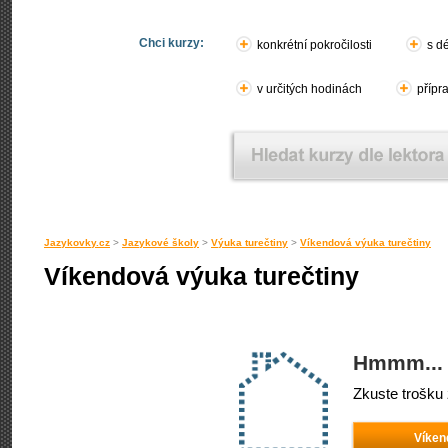
Chci kurzy:
konkrétní pokročilosti
s d
v určitých hodinách
přípr
Jazykovky.cz
>
Jazykové školy
>
Výuka turečtiny
>
Víkendová výuka turečtiny
Víkendová výuka turečtiny
Hmmm... 
Zkuste trošku 
Víken