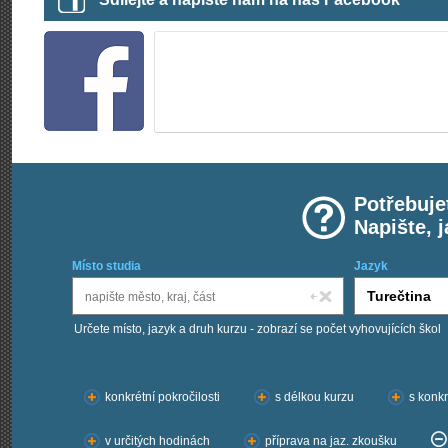
Potřebuje
Napište, 
Místo studia
Jazyk
Určete místo, jazyk a druh kurzu - zobrazí se počet vyhovujících škol
Chci kurzy:
konkrétní pokročilosti
s délkou kurzu
s konkr
v určitých hodinách
příprava na jaz. zkoušku