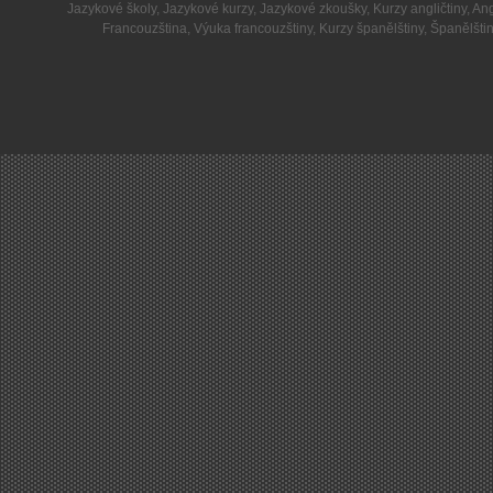
Jazykové školy
,
Jazykové kurzy
,
Jazykové zkoušky
,
Kurzy angličtiny
,
Ang
Francouzština
,
Výuka francouzštiny
,
Kurzy španělštiny
,
Španělšti