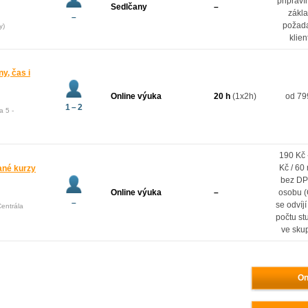
připrav
Sedlčany
–
zákl
–
požad
y)
klien
ny, čas i
Online výuka
20 h
(1x2h)
od 79
1 – 2
a 5 -
190 Kč 
Kč / 60
vané kurzy
bez DP
Online výuka
–
osobu 
–
se odvíj
Centrála
počtu st
ve sku
On