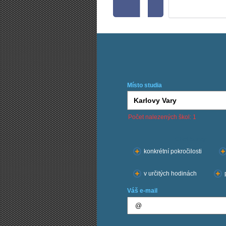
Místo studia
Počet nalezených škol: 1
Chci kurzy:
konkrétní pokročilosti
v určitých hodinách
Váš e-mail