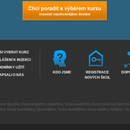
SI VYBRAT KURZ
ÁŠENÍ K INZERCI
DMÍNKY UŽITÍ
KDO JSME
REGISTRACE
DOP
APSALI O NÁS
NOVÝCH ŠKOL
kové zkoušky
,
Kurzy angličtiny
,
Angličtina
,
Výuka angličtiny
,
Kurzy němčiny
,
Němčin
tiny
,
Kurzy španělštiny
,
Španělština
,
Výuka španělštiny
,
Kurzy italštiny
,
Italština
,
Výu