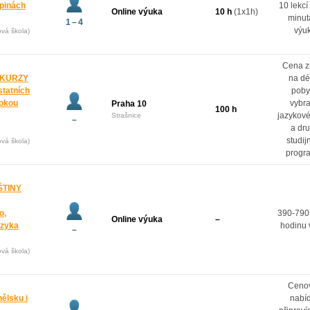
upinách
10 lekcí
Online výuka
10 h
(1x1h)
minut
1 – 4
výu
ová škola)
Cena z
 KURZY
na dé
statních
poby
rokou
vybr
Praha 10
100 h
jazykové
Strašnice
–
a dr
studij
ová škola)
progr
ŠTINY
o,
390-790
Online výuka
–
azyka
hodinu 
–
ová škola)
Ceno
ělsku i
nabí