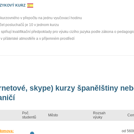
AZYKOVÝ KURZ
a kurzovného v přepočtu na jednu vyučovací hodinu
čet posluchačů je 10 v jednom kurzu
ři splňují kvalifikační předpoklady pro výuku cizího jazyka podle zákona o pedagog
v přátelské atmosféře a v příjemném prostředí
ernetové, skype) kurzy španělštiny ne
aničí
Poč.
Rozsah
Město
Cen
studentů
výuky
 domova:
od 5600