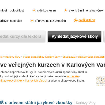
nkrétní pokročilosti
s délkou kurzu
s konkrétní intenzitou výuky
další kritéria
 určitých hodinách
příprava na jaz. zkoušku
koly Karlovy Vary
>
Výuka španělštiny Karlovy Vary
>
Skupinová (veřejná) výuka španělšti
 ve veřejných kurzech v Karlových Va
h nabízejících kvalitní výuku skupinových kurzů španělštiny. Kvalitu
y hodnotí její studenti, kteří vyplňují naše nezávislé
formuláře
-
í jazykových škol v Karlových Varech
a vyberte si jazykovou školu,
Š s právem státní jazykové zkoušky
|
Karlovy Vary