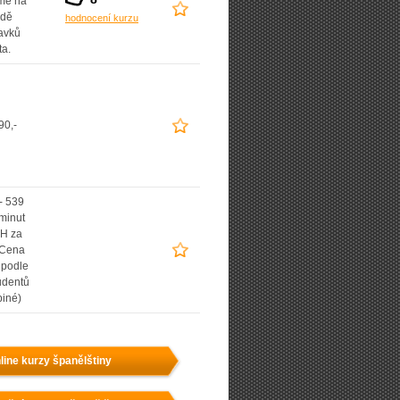
íme na
adě
hodnocení kurzu
avků
ta.
90,-
- 539
 minut
H za
(Cena
í podle
udentů
piné)
line kurzy španělštiny