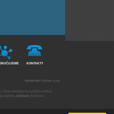
ORUČUJEME
KONTAKTY
webdesign:
Kurzor, s.r.o.
a
,
Výuka němčiny
,
Kurzy francouzštiny
,
ka italštiny
,
překlady
,
tlumočení