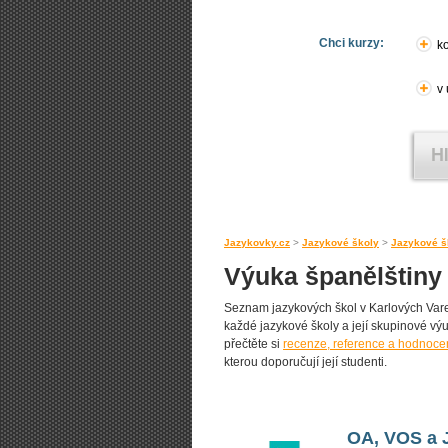
Chci kurzy:
ko
v
Jazykovky.cz
>
Jazykové školy
>
Jazykové š
Výuka španělštiny
Seznam jazykových škol v Karlových Varec
každé jazykové školy a její skupinové výuk
přečtěte si
recenze, reference a hodnocen
kterou doporučují její studenti.
OA, VOS a J