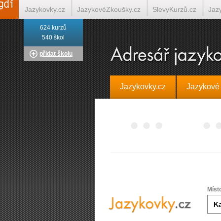
Jazykovky.cz
JazykovéZkoušky.cz
SlevyKurzů.cz
Jaz
624 kurzů
Italština on-line
Tlumočení-Překlady.cz
Překládá.cz
T
540 škol
přidat školu
Jazykovky.cz
Jazykové
Míst