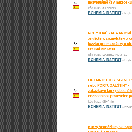
individuálně či v mikrosk
ŠJ
kód kurzu (Šj online)
BOHEMIA INSTITUT
(Jazyk
POBYTOVÉ ZAHRANIČNÍ
angličtiny, španělštiny a o
jazyků pro manažery a ši
ŠJ
firemní klientelu
kód kurzu (ZAHRMAN-AJ_SJ)
BOHEMIA INSTITUT
(Jazyk
FIREMNÍ KURZY ŠPANĚL
nebo PORTUGALŠTINY -
zakázkové kurzy obecnéh
ŠJ
obchodního i profesního j
kód kurzu (Šj+P fir)
BOHEMIA INSTITUT
(Jazyk
Kurzy španělštiny ve Špan