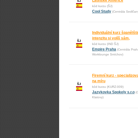
Latinské Americe
ŠJ
kód kurzu (ŠJ)
Cool Study
(Centrála Sedlčan
Individuální kurz španělšti
intenzitu si volíš sám,
ŠJ
kód kurzu (IND ŠJ)
Empire Praha
(Centrála Prah
Worklounge Smíchov)
Firemní kurz - specializo
na míru
ŠJ
kód kurzu (KURZ-009)
Jazykovka Spokely s.r.o
(
Klatovy)