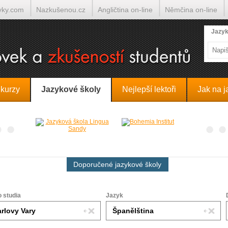
yky.com
Nazkušenou.cz
Angličtina on-line
Němčina on-line
lumočí.cz
Jazyk
 kurzy
Jazykové školy
Nejlepší lektoři
Jak na j
Doporučené jazykové školy
o studia
Jazyk