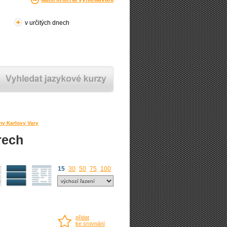
v určitých dnech
ny Karlovy Vary
rech
15
30
50
75
100
přidat
ke srovnání