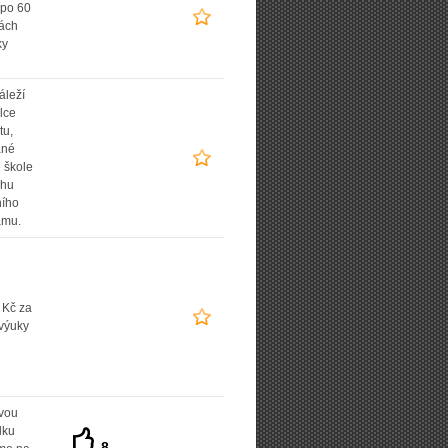
 po 60
ách
ky
áleží
lce
tu,
ané
 škole
uhu
ního
amu.
 Kč za
výuky
vou
dku
8