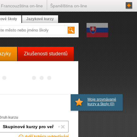
Francouzština on-line
Španělština on-line
ové školy
Jazykové kurzy
azyky
Zkušenosti studentů
Moje srovnávané
kurzy a školy
(0)
Druh kurzu
další kritéria vyhledávání