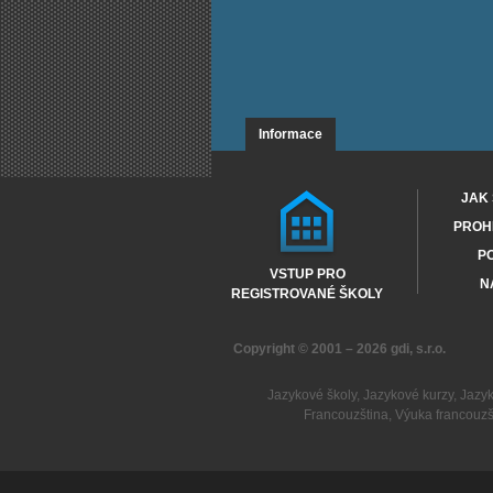
Informace
JAK 
PROHL
PO
VSTUP PRO
N
REGISTROVANÉ ŠKOLY
Copyright © 2001 – 2026
gdi, s.r.o.
Jazykové školy
,
Jazykové kurzy
,
Jazy
Francouzština
,
Výuka francouzš