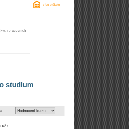
více o škole
ických pracovních
bo studium
a
 Kč /