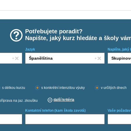
Potřebujete poradit?
Napište, jaký kurz hledáte a školy vá
Jazyk
Napište, jaký 
s délkou kurzu
s konkrétní intenzitou výuky
v určitých dnech
další kritéria
příprava na jaz. zkoušku
Kontaktní telefon (kam škola zavolá)
Vaše požadav