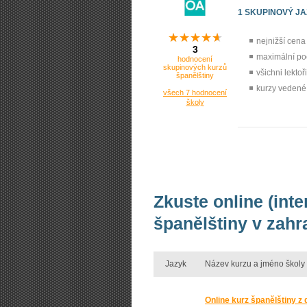
1 SKUPINOVÝ J
nejnižší cen
3
maximální po
hodnocení
skupinových kurzů
všichni lekto
španělštiny
kurzy vedené 
všech 7 hodnocení
školy
Zkuste online (int
španělštiny v zahr
Jazyk
Název kurzu a jméno školy
Online kurz španělštiny z