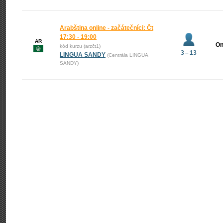
Arabština online - začátečníci: Čt
17:30 - 19:00
AR
On
kód kurzu (arzčt1)
3 – 13
LINGUA SANDY
(Centrála LINGUA
SANDY)