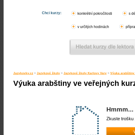
Chci kurzy:
konkrétní pokročilosti
s d
v určitých hodinách
přípr
Jazykovky.cz
>
Jazykové školy
>
Jazykové školy Karlovy Vary
>
Výuka arabštiny
Výuka arabštiny ve veřejných kur
Hmmm... 
Zkuste trošku 