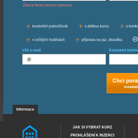
Žádná škola nebyla nalezena
Chci kurzy:
konkrétní pokročilosti
s délkou kurzu
s konkr
v určitých hodinách
příprava na jaz. zkoušku
Váš e-mail
Kontaktní telefo
Informace
JAK SI VYBRAT KURZ
PROHLÁŠENÍ K INZERCI