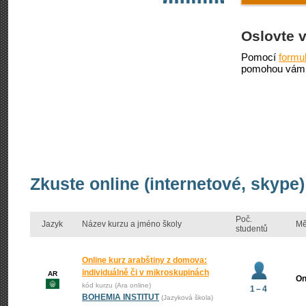
Oslovte 
Pomocí
formu
pomohou vám 
Zkuste online (internetové, skype)
Poč.
Jazyk
Název kurzu a jméno školy
Mě
studentů
Online kurz arabštiny z domova:
individuálně či v mikroskupinách
AR
On
kód kurzu (Ara online)
1 – 4
BOHEMIA INSTITUT
(Jazyková škola)