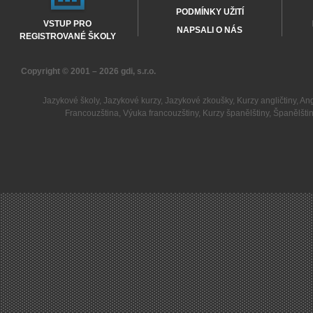
PODMÍNKY UŽITÍ
VSTUP PRO
NAPSALI O NÁS
REGISTROVANÉ ŠKOLY
Copyright © 2001 – 2026
gdi, s.r.o.
Jazykové školy
,
Jazykové kurzy
,
Jazykové zkoušky
,
Kurzy angličtiny
,
Ang
Francouzština
,
Výuka francouzštiny
,
Kurzy španělštiny
,
Španělšti