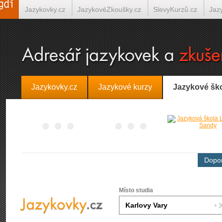
Jazykovky.cz
JazykovéZkoušky.cz
SlevyKurzů.cz
Jaz
Španělština on-line
Italština on-line
Tlumočení-Překlady.
Jazykovky.cz
Jazykové kurzy
Jazykové šk
Dopor
Místo studia