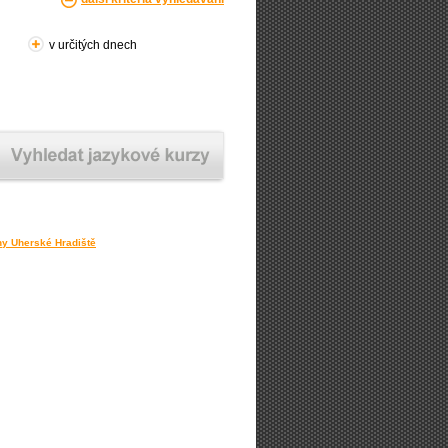
v určitých dnech
ny Uherské Hradiště