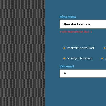
Místo studia
Počet nalezených škol: 1
Chci kurzy:
konkrétní pokročilosti
v určitých hodinách
Váš e-mail