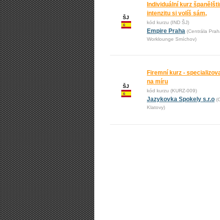
Individuální kurz španělšti
intenzitu si volíš sám,
ŠJ
kód kurzu (IND ŠJ)
Empire Praha
(Centrála Prah
Worklounge Smíchov)
Firemní kurz - specializo
na míru
ŠJ
kód kurzu (KURZ-009)
Jazykovka Spokely s.r.o
(
Klatovy)