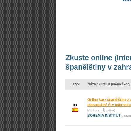
Zkuste online (int
španělštiny v zahr
Jazyk
Název kurzu a jméno školy
Online kurz španělštiny z
individuálně či v mikrosk
ŠJ
kód kurzu (Šj online)
BOHEMIA INSTITUT
(Jazyk