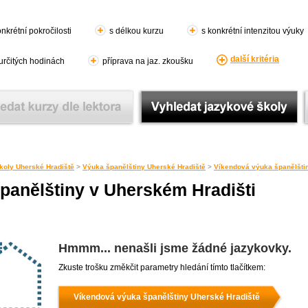
nkrétní pokročilosti
s délkou kurzu
s konkrétní intenzitou výuky
další kritéria
 určitých hodinách
příprava na jaz. zkoušku
koly Uherské Hradiště
>
Výuka španělštiny Uherské Hradiště
>
Víkendová výuka španělšti
panělštiny v Uherském Hradišti
Hmmm... nenašli jsme žádné jazykovky.
Zkuste trošku změkčit parametry hledání tímto tlačítkem:
Víkendová výuka španělštiny Uherské Hradiště