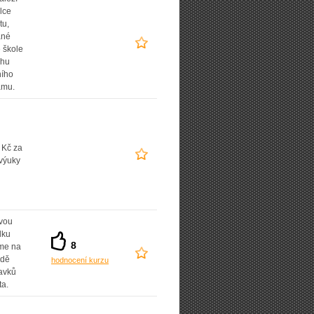
lce
tu,
ané
 škole
uhu
ního
amu.
 Kč za
výuky
vou
dku
8
íme na
adě
hodnocení kurzu
avků
ta.