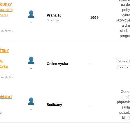
 KURZY
na dé
statních
poby
rokou
vybr
Praha 10
100 h
jazykové
Strašnice
–
a dr
studij
ová škola)
progr
ŠTINY
o,
390-790
Online výuka
–
azyka
hodinu 
–
ová škola)
Ceno
ělsku i
nabí
připrav
Sedlčany
–
zákl
–
požad
y)
klien