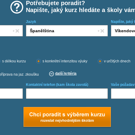
Potřebujete poradit?
Napište, jaký kurz hledáte a školy vá
Jazyk
Napište, jaký 
s délkou kurzu
s konkrétní intenzitou výuky
v určitých dnech
další kritéria
příprava na jaz. zkoušku
Kontaktní telefon (kam škola zavolá)
Vaše požadav