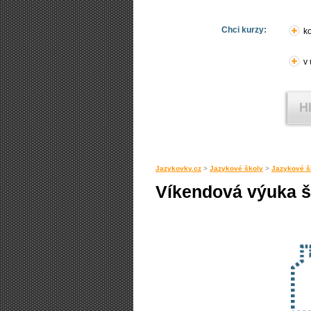
Chci kurzy:
ko
v
Jazykovky.cz
>
Jazykové školy
>
Jazykové š
Víkendová výuka š