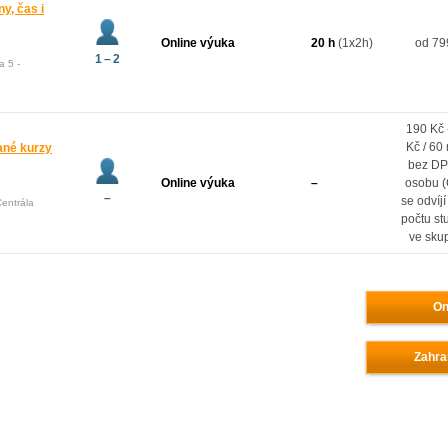
ny, čas i
Online výuka
20 h
(1x2h)
od 79
1 – 2
a 5 -
190 Kč 
Kč / 60
vané kurzy
bez DP
Online výuka
–
osobu 
–
se odvíj
Centrála
počtu st
ve sku
On
Zahra