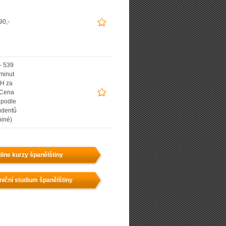
90,-
- 539
 minut
H za
(Cena
í podle
udentů
piné)
line kurzy španělštiny
niční studium španělštiny