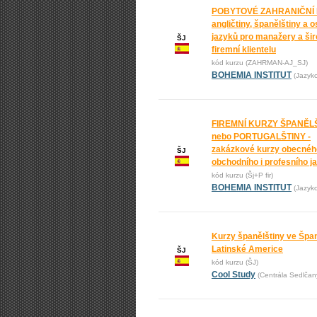
POBYTOVÉ ZAHRANIČNÍ
angličtiny, španělštiny a o
jazyků pro manažery a ši
ŠJ
firemní klientelu
kód kurzu (ZAHRMAN-AJ_SJ)
BOHEMIA INSTITUT
(Jazyk
FIREMNÍ KURZY ŠPANĚL
nebo PORTUGALŠTINY -
zakázkové kurzy obecnéh
ŠJ
obchodního i profesního j
kód kurzu (Šj+P fir)
BOHEMIA INSTITUT
(Jazyk
Kurzy španělštiny ve Špan
Latinské Americe
ŠJ
kód kurzu (ŠJ)
Cool Study
(Centrála Sedlčan