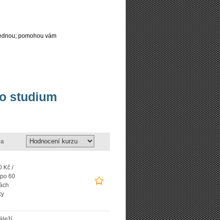
najednou; pomohou vám
bo studium
a
 Kč /
 po 60
ách
ky
áleží