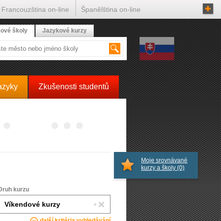
Francouzština on-line
Španělština on-line
ové školy
Jazykové kurzy
azyky
Zkušenosti studentů
Moje srovnávané
kurzy a školy
(0)
Druh kurzu
další kritéria vyhledávání