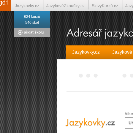
Jazykovky.cz
JazykovéZkoušky.cz
SlevyKurzů.cz
Jaz
624 kurzů
Italština on-line
Tlumočení-Překlady.cz
Překládá.cz
T
540 škol
přidat školu
Jazykovky.cz
Jazykové
Míst