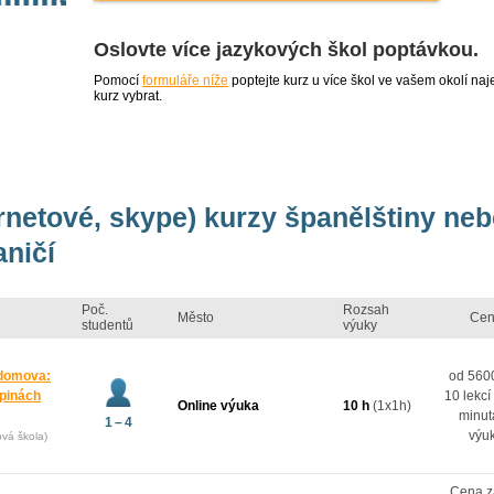
Oslovte více jazykových škol poptávkou.
Pomocí
formuláře níže
poptejte kurz u více škol ve vašem okolí 
kurz vybrat.
ernetové, skype) kurzy španělštiny ne
aničí
Poč.
Rozsah
Město
Cen
studentů
výuky
 domova:
od 5600
upinách
10 lekcí
Online výuka
10 h
(1x1h)
minut
1 – 4
výu
ová škola)
Cena z