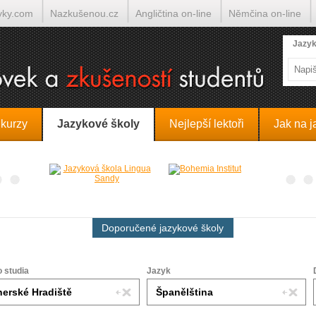
yky.com
Nazkušenou.cz
Angličtina on-line
Němčina on-line
lumočí.cz
Jazyk
 kurzy
Jazykové školy
Nejlepší lektoři
Jak na j
Doporučené jazykové školy
o studia
Jazyk