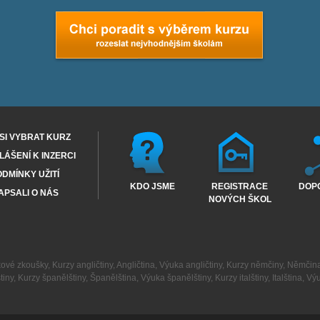
SI VYBRAT KURZ
ÁŠENÍ K INZERCI
DMÍNKY UŽITÍ
KDO JSME
REGISTRACE
DOP
APSALI O NÁS
NOVÝCH ŠKOL
kové zkoušky
,
Kurzy angličtiny
,
Angličtina
,
Výuka angličtiny
,
Kurzy němčiny
,
Němčin
tiny
,
Kurzy španělštiny
,
Španělština
,
Výuka španělštiny
,
Kurzy italštiny
,
Italština
,
Výu