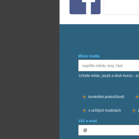
Místo studia
Určete místo, jazyk a druh kurzu - z
Chci kurzy:
konkrétní pokročilosti
v určitých hodinách
Váš e-mail