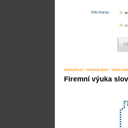
Chci kurzy:
ko
v
Jazykovky.cz
>
Jazykové školy
>
Výuka slovi
Firemní výuka slov