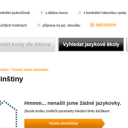
nkrétní pokročilosti
s délkou kurzu
s konkrétní intenzitou výuky
další kritéria
 určitých hodinách
příprava na jaz. zkoušku
nštiny
>
Firemní výuka slovinštiny
inštiny
Hmmm... nenašli jsme žádné jazykovky.
Zkuste trošku změkčit parametry hledání tímto tlačítkem:
Výuka slovinštiny