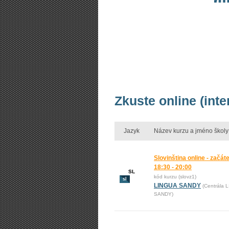
Zkuste online (inte
Jazyk
Název kurzu a jméno školy
Slovinština online - začáte
18:30 - 20:00
SL
kód kurzu (slovz1)
sl
LINGUA SANDY
(Centrála 
SANDY)