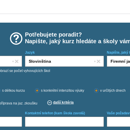
Potřebujete poradit?
Napište, jaký kurz hledáte a školy vá
Jazyk
Napište, jaký 
obrazí se počet vyhovujících škol
s délkou kurzu
s konkrétní intenzitou výuky
v určitých dnech
další kritéria
příprava na jaz. zkoušku
Kontaktní telefon (kam škola zavolá)
Vaše požadav