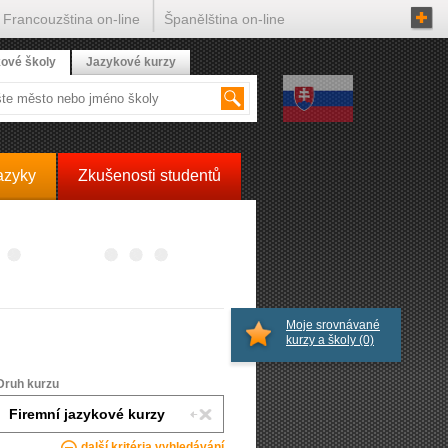
Francouzština on-line
Španělština on-line
ové školy
Jazykové kurzy
azyky
Zkušenosti studentů
Moje srovnávané
kurzy a školy
(0)
Druh kurzu
další kritéria vyhledávání