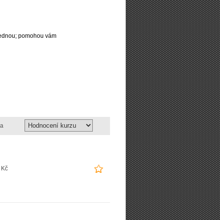
najednou; pomohou vám
a
 Kč