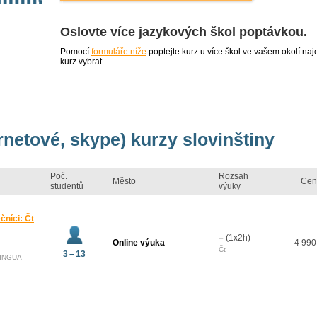
Oslovte více jazykových škol poptávkou.
Pomocí
formuláře níže
poptejte kurz u více škol ve vašem okolí 
kurz vybrat.
rnetové, skype) kurzy slovinštiny
Poč.
Rozsah
Město
Cen
studentů
výuky
čníci: Čt
–
(1x2h)
Online výuka
4 990
Čt
3 – 13
LINGUA