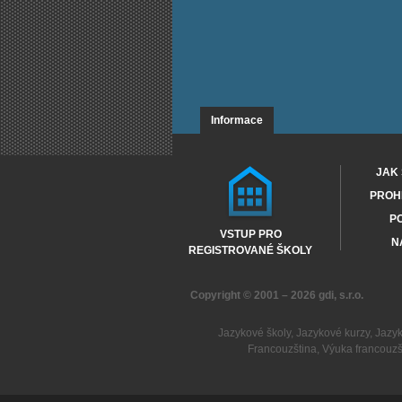
Informace
JAK 
PROHL
PO
VSTUP PRO
N
REGISTROVANÉ ŠKOLY
Copyright © 2001 – 2026
gdi, s.r.o.
Jazykové školy
,
Jazykové kurzy
,
Jazy
Francouzština
,
Výuka francouzš