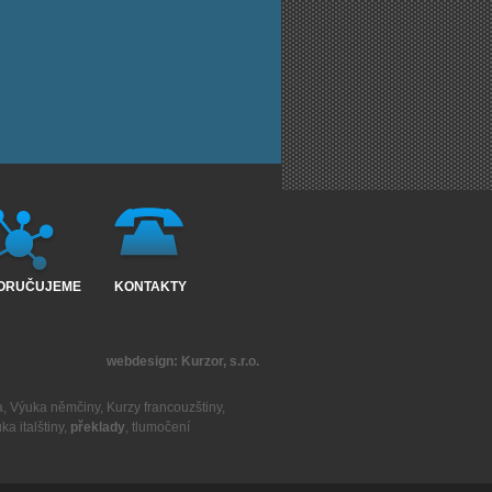
ORUČUJEME
KONTAKTY
webdesign:
Kurzor, s.r.o.
a
,
Výuka němčiny
,
Kurzy francouzštiny
,
ka italštiny
,
překlady
,
tlumočení