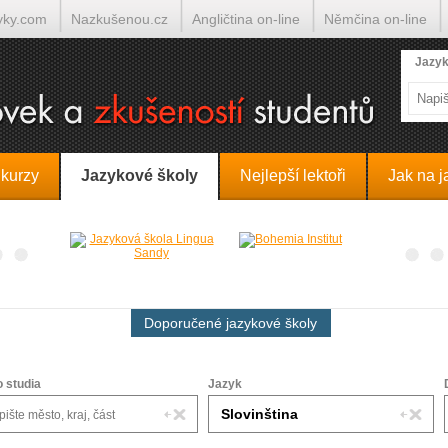
yky.com
Nazkušenou.cz
Angličtina on-line
Němčina on-line
lumočí.cz
Jazyk
 kurzy
Jazykové školy
Nejlepší lektoři
Jak na j
Doporučené jazykové školy
o studia
Jazyk