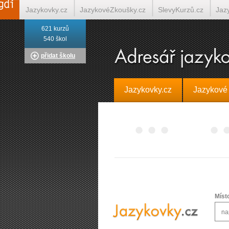
Jazykovky.cz
JazykovéZkoušky.cz
SlevyKurzů.cz
Jaz
621 kurzů
Italština on-line
Tlumočení-Překlady.cz
Překládá.cz
T
540 škol
přidat školu
Jazykovky.cz
Jazykové
Míst