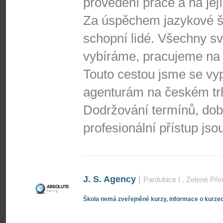
provedení práce a na její
Za úspěchem jazykové šk
schopní lidé. Všechny s
vybíráme, pracujeme na 
Touto cestou jsme se vy
agenturám na českém tr
Dodržování termínů, do
profesionální přístup js
J. S. Agency
|
Pardubice I
, Zelené Př
Škola nemá zveřejněné kurzy, informace o kurzec