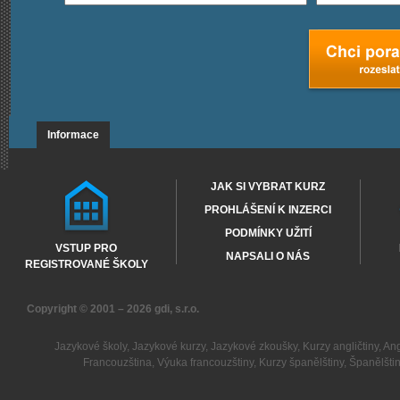
Informace
JAK SI VYBRAT KURZ
PROHLÁŠENÍ K INZERCI
PODMÍNKY UŽITÍ
VSTUP PRO
NAPSALI O NÁS
REGISTROVANÉ ŠKOLY
Copyright © 2001 – 2026
gdi, s.r.o.
Jazykové školy
,
Jazykové kurzy
,
Jazykové zkoušky
,
Kurzy angličtiny
,
Ang
Francouzština
,
Výuka francouzštiny
,
Kurzy španělštiny
,
Španělšti