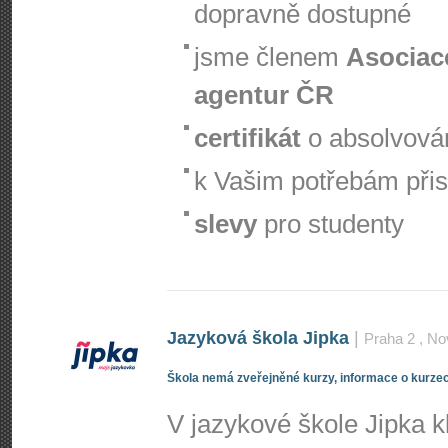
dopravně dostupné
jsme členem
Asociac
agentur ČR
certifikát
o absolvová
k Vašim potřebám při
slevy
pro studenty
Jazyková škola Jipka
|
Praha 2
, No
Škola nemá zveřejněné kurzy, informace o kurzec
V jazykové škole Jipka 