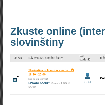
Zkuste online (inte
slovinštiny
Poč.
Jazyk
Název kurzu a jméno školy
Měs
studentů
Slovinština online - začátečníci: Čt
18:30 - 20:00
SL
Onl
kód kurzu (slovz1)
sl
3 – 13
LINGUA SANDY
(Centrála LINGUA
SANDY)