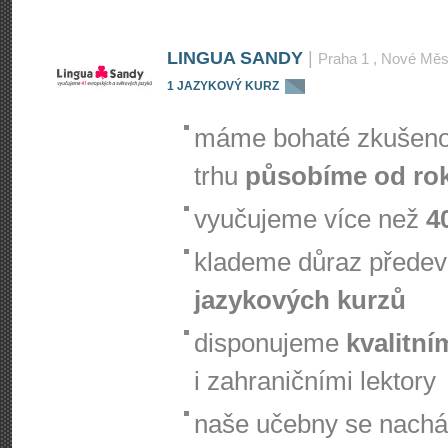
LINGUA SANDY
|
Praha 1
, Nové Měs
1 JAZYKOVÝ KURZ
sl
máme bohaté zkušenos
trhu
působíme od ro
vyučujeme více než
4
klademe důraz přede
jazykových kurzů
disponujeme
kvalitní
i zahraničními lektory
naše učebny se nachá