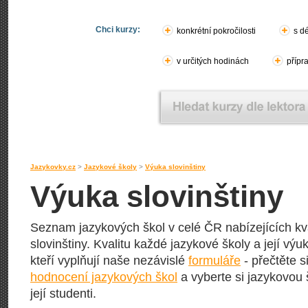
Chci kurzy:
konkrétní pokročilosti
s d
v určitých hodinách
přípr
Jazykovky.cz
>
Jazykové školy
>
Výuka slovinštiny
Výuka slovinštiny
Seznam jazykových škol v celé ČR nabízejících kva
slovinštiny. Kvalitu každé jazykové školy a její výuk
kteří vyplňují naše nezávislé
formuláře
- přečtěte s
hodnocení jazykových škol
a vyberte si jazykovou 
její studenti.