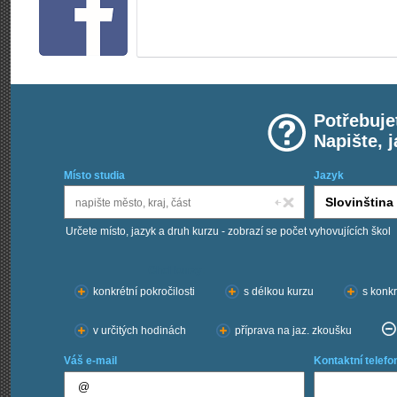
Potřebuje
Napište, 
Místo studia
Jazyk
Určete místo, jazyk a druh kurzu - zobrazí se počet vyhovujících škol
Chci kurzy:
konkrétní pokročilosti
s délkou kurzu
s konkr
v určitých hodinách
příprava na jaz. zkoušku
Váš e-mail
Kontaktní telefo