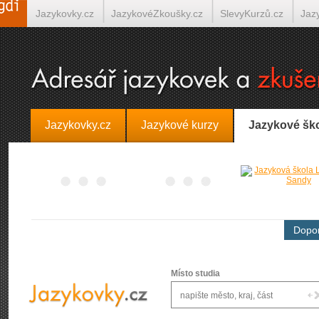
Jazykovky.cz
JazykovéZkoušky.cz
SlevyKurzů.cz
Jaz
Španělština on-line
Italština on-line
Tlumočení-Překlady.
Jazykovky.cz
Jazykové kurzy
Jazykové šk
Dopor
Místo studia