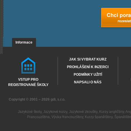
Informace
JAK SI VYBRAT KURZ
PROHLÁŠENÍ K INZERCI
PODMÍNKY UŽITÍ
VSTUP PRO
NAPSALI O NÁS
REGISTROVANÉ ŠKOLY
Copyright © 2001 – 2026
gdi, s.r.o.
Jazykové školy
,
Jazykové kurzy
,
Jazykové zkoušky
,
Kurzy angličtiny
,
Ang
Francouzština
,
Výuka francouzštiny
,
Kurzy španělštiny
,
Španělšti