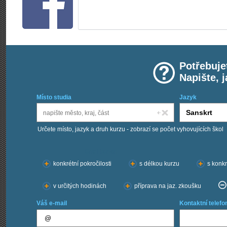
Potřebuje
Napište, 
Místo studia
Jazyk
Určete místo, jazyk a druh kurzu - zobrazí se počet vyhovujících škol
Chci kurzy:
konkrétní pokročilosti
s délkou kurzu
s konkr
v určitých hodinách
příprava na jaz. zkoušku
Váš e-mail
Kontaktní telefo