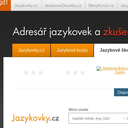
Jazykovky.cz
JazykovéZkoušky.cz
SlevyKurzů.cz
Jaz
Španělština on-line
Italština on-line
Tlumočení-Překlady.
Jazykovky.cz
Jazykové kurzy
Jazykové šk
Dopor
Místo studia