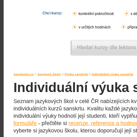
Chci kurzy:
konkrétní pokročilosti
s d
v určitých hodinách
přípr
Jazykovky.cz
>
Jazykové školy
>
Výuka sanskrtu
>
Individuální výuka sanskrtu
Individuální výuka 
Seznam jazykových škol v celé ČR nabízejících kva
individuálních kurzů sanskrtu. Kvalitu každé jazykov
individuální výuky hodnotí její studenti, kteří vyplň
formuláře
- přečtěte si
recenze, reference a hodno
vyberte si jazykovou školu, kterou doporučují její s