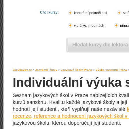
Chci kurzy:
konkrétní pokročilosti
s d
v určitých hodinách
přípr
Jazykovky.cz
>
Jazykové školy
>
Jazykové školy Praha
>
Výuka sanskrtu Praha
Individuální výuka 
Seznam jazykových škol v Praze nabízejících kvali
kurzů sanskrtu. Kvalitu každé jazykové školy a její
hodnotí její studenti, kteří vyplňují naše nezávislé
recenze, reference a hodnocení jazykových škol v
jazykovou školu, kterou doporučují její studenti.