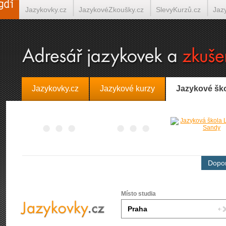
Jazykovky.cz
JazykovéZkoušky.cz
SlevyKurzů.cz
Jaz
Španělština on-line
Italština on-line
Tlumočení-Překlady.
Jazykovky.cz
Jazykové kurzy
Jazykové šk
Dopor
Místo studia