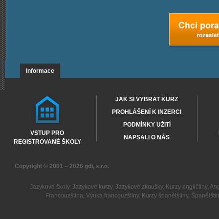
Informace
JAK SI VYBRAT KURZ
PROHLÁŠENÍ K INZERCI
PODMÍNKY UŽITÍ
VSTUP PRO
NAPSALI O NÁS
REGISTROVANÉ ŠKOLY
Copyright © 2001 – 2026
gdi, s.r.o.
Jazykové školy
,
Jazykové kurzy
,
Jazykové zkoušky
,
Kurzy angličtiny
,
Ang
Francouzština
,
Výuka francouzštiny
,
Kurzy španělštiny
,
Španělšti