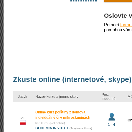
Oslovte 
Pomocí
formu
pomohou vám 
Zkuste online (internetové, skype)
Poč.
Jazyk
Název kurzu a jméno školy
Mě
studentů
Online kurz polštiny z domova:
individuálně či v mikroskupinách
PL
On
kód kurzu (Pol online)
1 – 4
BOHEMIA INSTITUT
(Jazyková škola)