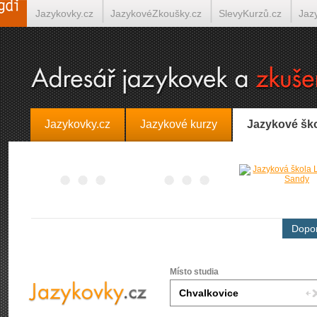
Jazykovky.cz
JazykovéZkoušky.cz
SlevyKurzů.cz
Jaz
Španělština on-line
Italština on-line
Tlumočení-Překlady.
Jazykovky.cz
Jazykové kurzy
Jazykové šk
Dopor
Místo studia