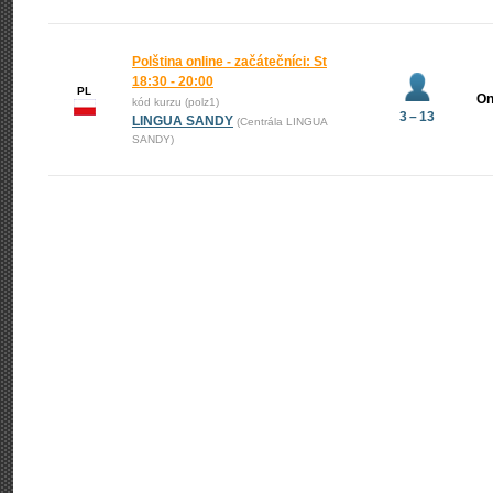
Polština online - začátečníci: St
18:30 - 20:00
PL
On
kód kurzu (polz1)
3 – 13
LINGUA SANDY
(Centrála LINGUA
SANDY)