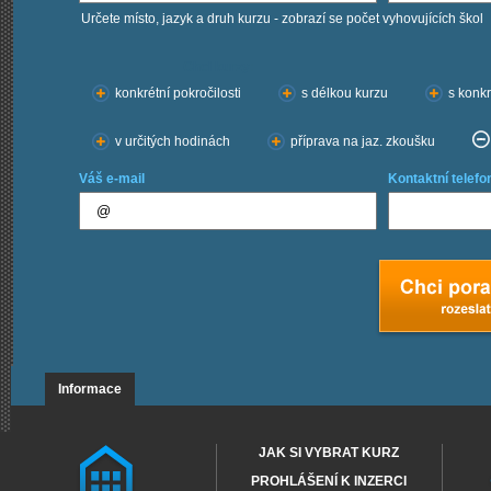
Určete místo, jazyk a druh kurzu - zobrazí se počet vyhovujících škol
Chci kurzy:
konkrétní pokročilosti
s délkou kurzu
s konkr
v určitých hodinách
příprava na jaz. zkoušku
Váš e-mail
Kontaktní telefo
Informace
JAK SI VYBRAT KURZ
PROHLÁŠENÍ K INZERCI