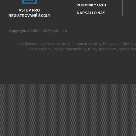
PODMÍNKY UŽITÍ
VSTUP PRO
NAPSALI O NÁS
REGISTROVANÉ ŠKOLY
Copyright © 2001 – 2026
gdi, s.r.o.
Jazykové školy
,
Jazykové kurzy
,
Jazykové zkoušky
,
Kurzy angličtiny
,
Ang
Francouzština
,
Výuka francouzštiny
,
Kurzy španělštiny
,
Španělšti