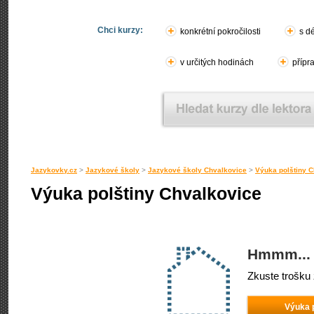
Chci kurzy:
konkrétní pokročilosti
s d
v určitých hodinách
přípr
Jazykovky.cz
>
Jazykové školy
>
Jazykové školy Chvalkovice
>
Výuka polštiny 
Výuka polštiny Chvalkovice
Hmmm... 
Zkuste trošku 
Výuka 